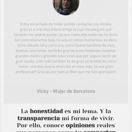
Estoy encantada de haber podido contactar con Amelia
gracias a una muy buena amiga la cual me aseguro que
también me podría ayudar, ya que como ella nadie me ha dicho
tan concretamente toda mi vida en estos momentos, es decir,
lo ha calcado tal y como era, como buena tarotista da muy
buenas soluciones, también gracias a sus limpiezas resuelve
grandes males y grandes soluciones que por seguro serán de
gran ayuda, y sin más también te da gran serenidad de como
tomar una muy buena dirección en esta vida, es una gran
profesional!!! Gracias por todo el Bien que me has aportado!!!
Vicky - Mujer de Barcelona
La
honestidad
es mi lema. Y la
transparencia
mi forma de vivir.
Por ello, conoce
opiniones
reales