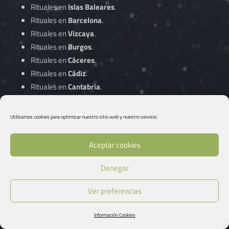
Rituales en
Islas Baleares
.
Rituales en
Barcelona
.
Rituales en
Vizcaya
.
Rituales en
Burgos
.
Rituales en
Cáceres
.
Rituales en
Cádiz
.
Rituales en
Cantabria
.
Rituales en
Castellón
.
Rituales en
Ciudad Real
.
Utilizamos cookies para optimizar nuestro sitio web y nuestro servicio.
Rituales en
Córdoba
.
Aceptar cookies
Rituales en
A Coruña
.
Denegar
Rituales en
Cuenca
.
Rituales en
Gipuzkoa
.
Ver preferencias
Rituales en
Girona
.
Rituales en
Granada
.
Información Cookies