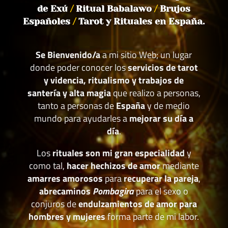
de Exú
/
Ritual Babalawo
/
Brujos
Españoles
/
Tarot y Rituales en España.
Se Bienvenido/a
a mi sitio Web; un lugar
donde poder conocer los
servicios de tarot
y videncia, ritualismo y trabajos de
santería y alta magia
que realizo a personas,
tanto a personas de
España
y de medio
mundo para ayudarles a
mejorar su día a
día
.
Los
rituales son mi gran especialidad
y
como tal,
hacer hechizos de amor
mediante
amarres amorosos
para
recuperar la pareja
,
abrecaminos
Pombagira
para el sexo o
conjuros de
endulzamientos de amor para
hombres y mujeres
forma parte de mi labor.