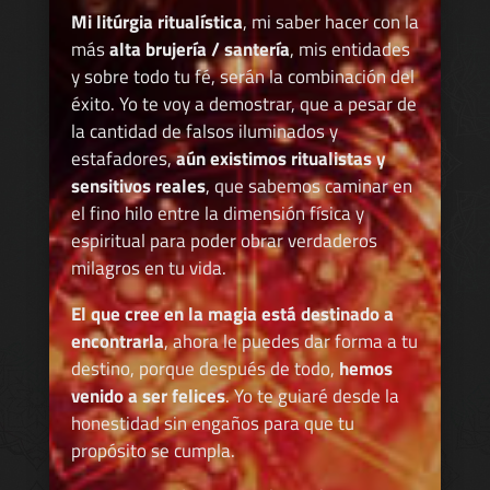
Mi litúrgia ritualística
, mi saber hacer con la
más
alta brujería / santería
, mis entidades
y sobre todo tu fé, serán la combinación del
éxito. Yo te voy a demostrar, que a pesar de
la cantidad de falsos iluminados y
estafadores,
aún existimos ritualistas y
sensitivos reales
, que sabemos caminar en
el fino hilo entre la dimensión física y
espiritual para poder obrar verdaderos
milagros en tu vida.
El que cree en la magia está destinado a
encontrarla
, ahora le puedes dar forma a tu
destino, porque después de todo,
hemos
venido a ser felices
. Yo te guiaré desde la
honestidad sin engaños para que tu
propósito se cumpla.