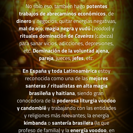
No solo eso, también hago
potentes
trabajos de abrecaminos económicos
, de
dinero
y negocios, quitar energías negativas,
mal de ojo
,
magia negra y vudú
(
voodoo
) y
rituales dominación de
Caveiras
(cabeza)
para sanar vicios, adicciones, depresiones,
etc.
Dominación de la voluntad ajena,
pareja
, jueces,
jefes
, etc.
En España y toda Latinoamérica
estoy
reconocida como una de las
mejores
santeras / ritualistas en alta magia
brasileña y haitiana
, siendo gran
conocedora de la
poderosa liturgia voodoo
y candomblé
y trabajando con las entidades
y religiones más relevantes; la energía
kimbanda
o
santería brasilera
(la que
profeso de familia) y la
energía voodoo
, en