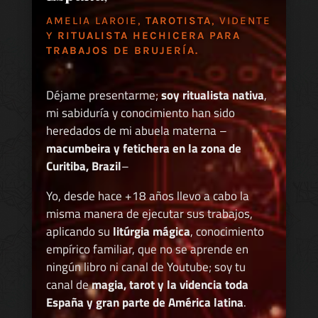
AMELIA LAROIE,
TAROTISTA
, VIDENTE
Y
RITUALISTA HECHICERA PARA
TRABAJOS DE BRUJERÍA.
Déjame presentarme;
soy ritualista nativa
,
mi sabiduría y conocimiento han sido
heredados de mi abuela materna –
macumbeira y fetichera en la zona de
Curitiba, Brazil
–
Yo, desde hace +18 años llevo a cabo la
misma manera de ejecutar sus trabajos,
aplicando su
litúrgia mágica
, conocimiento
empírico familiar, que no se aprende en
ningún libro ni canal de Youtube; soy tu
canal de
magia, tarot y la videncia toda
España y gran parte de América latina
.