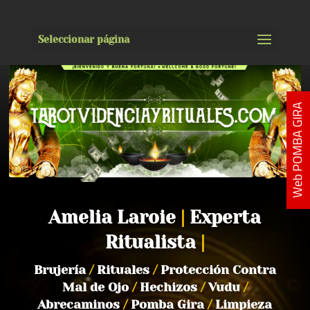
Seleccionar página
Web POMBA GIRA
Amelia Laroie
|
Experta
Ritualista
|
Brujería
/
Rituales
/
Protección Contra
Mal de Ojo
/
Hechizos
/
Vudu
/
Abrecaminos
/
Pomba Gira
/
Limpieza