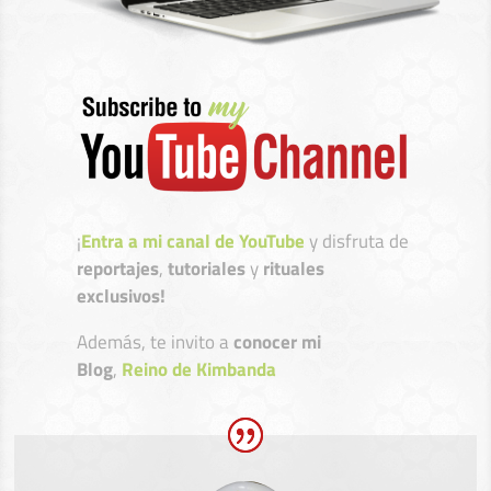
¡
Entra a mi canal de YouTube
y disfruta de
reportajes
,
tutoriales
y
rituales
exclusivos!
Además, te invito a
conocer mi
Blog
,
Reino de Kimbanda