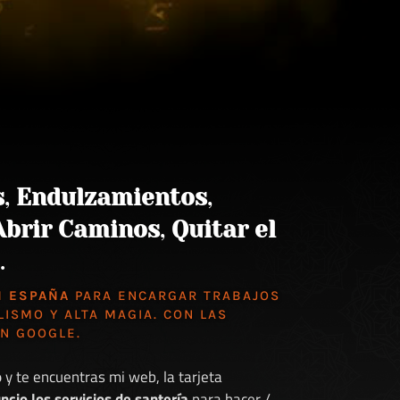
s
,
Endulzamientos
,
Abrir Caminos
,
Quitar el
.
N ESPAÑA
PARA ENCARGAR TRABAJOS
LISMO Y ALTA MAGIA. CON LAS
EN GOOGLE
.
o
y te encuentras mi web, la tarjeta
ncio los servicios de santería
para hacer /