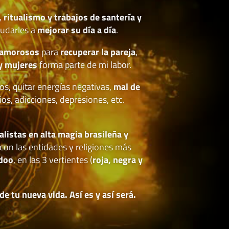
, ritualismo y trabajos de santería y
udarles a
mejorar su día a día
.
 amorosos
para
recuperar la pareja
,
y mujeres
forma parte de mi labor.
os, quitar energías negativas,
mal de
ios, adicciones, depresiones, etc.
.
alistas en alta magia brasileña y
con las entidades y religiones más
doo
, en las 3 vertientes (
roja, negra y
 tu nueva vida. Así es y así será.