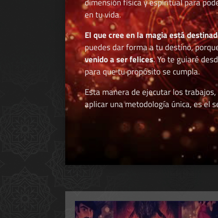
dimensión física y espiritual para po
en tu vida.
El que cree en la magia está destinad
puedes dar forma a tu destino, porqu
venido a ser felices
. Yo te guiaré des
para que tu propósito se cumpla.
Esta manera de ejecutar los trabajos,
aplicar una metodología única, es el se