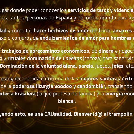
lugar donde poder conocer los
servicios de tarot y videncia
nas, tanto a personas de
España
y de medio mundo para ay
dad
y como tal,
hacer hechizos de amor
mediante
amarres
exo o conjuros de
endulzamientos de amor para hombres 
 trabajos de abrecaminos económicos
, de
dinero
y negoci
o
) y
rituales dominación de
Caveiras
(cabeza) para sanar vic
Dominación de la voluntad ajena, pareja
, jueces,
jefes
, etc
estoy reconocida como una de las
mejores santeras / ritu
 de la
poderosa liturgia voodoo y candomblé
y trabajando 
ntería brasilera
(la que profeso de familia) y la
energía voo
blanca
).
yendo esto, es una CAUsalidad. Bienvenid@ al trampolín de