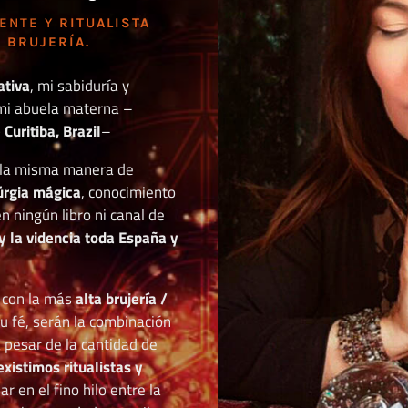
DENTE Y
RITUALISTA
 BRUJERÍA.
ativa
, mi sabiduría y
mi abuela materna –
Curitiba, Brazil
–
o la misma manera de
túrgia mágica
, conocimiento
n ningún libro ni canal de
y la videncia toda España y
r con la más
alta brujería /
tu fé, serán la combinación
a pesar de la cantidad de
existimos ritualistas y
 en el fino hilo entre la