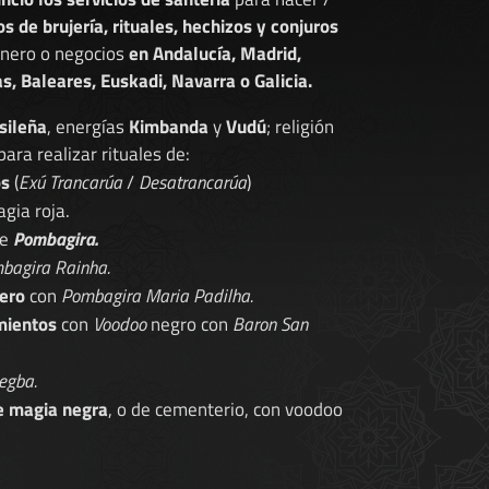
os de brujería, rituales, hechizos y conjuros
dinero o negocios
en Andalucía, Madrid,
s, Baleares, Euskadi, Navarra o Galicia.
sileña
, energías
Kimbanda
y
Vudú
; religión
 para realizar rituales de:
os
(
Exú Trancarúa
/
Desatrancarúa
)
gia roja.
de
Pombagira.
bagira Rainha.
ero
con
Pombagira Maria Padilha.
mientos
con
Voodoo
negro con
Baron San
egba.
e magia negra
, o de cementerio, con voodoo