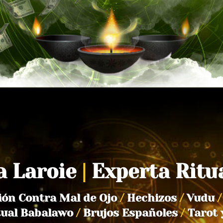
a Laroie
|
Experta Ritu
ión Contra Mal de Ojo
/
Hechizos
/
Vudu
/
tual Babalawo
/
Brujos Españoles
/
Tarot 