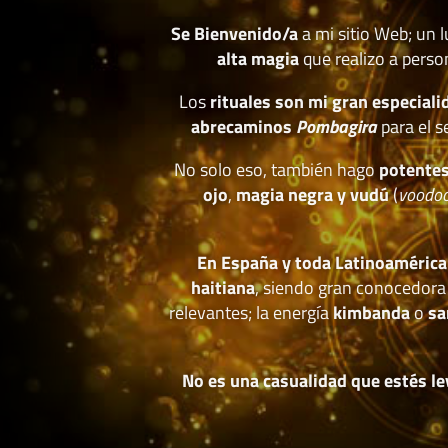
Se Bienvenido/a
a mi sitio Web; un 
alta magia
que realizo a perso
Los
rituales son mi gran especiali
abrecaminos
Pombagira
para el s
No solo eso, también hago
potentes
ojo
,
magia negra y vudú
(
voodo
En España y toda Latinoamérica
haitiana
, siendo gran conocedora
relevantes; la energía
kimbanda
o
sa
No es una casualidad que estés le