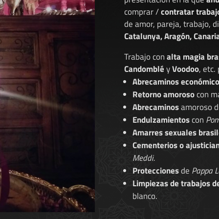
comprar /
contratar trabaj
de amor, pareja, trabajo, 
Catalunya, Aragón, Canaria
Trabajo con
alta magia bra
Candomblé
y
Voodoo
, etc.
Abrecaminos económic
Retorno amoroso
con ma
Abrecaminos
amoroso 
Endulzamientos
con
Pom
Amarres sexuales brasil
Cementerios o ajusticia
Meddi.
Protecciones
de
Pappa L
Limpiezas de trabajos d
blanco.