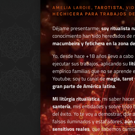
AMELIA LAROIE,
TAROTISTA
, VI
HECHICERA PARA TRABAJOS DE
Déjame presentarme;
soy ritualista n
conocimiento han sido heredados de 
macumbeira y fetichera en la zona de 
Yo, desde hace +18 años llevo a cab
ejecutar sus trabajos, aplicando su
li
empírico familiar, que no se aprende e
Youtube; soy tu canal de
magia, tarot 
gran parte de América latina
.
Mi litúrgia ritualística
, mi saber hace
santería
, mis entidades y sobre todo 
del éxito. Yo te voy a demostrar, que 
falsos iluminados y estafadores,
aún 
sensitivos reales
, que sabemos caminar