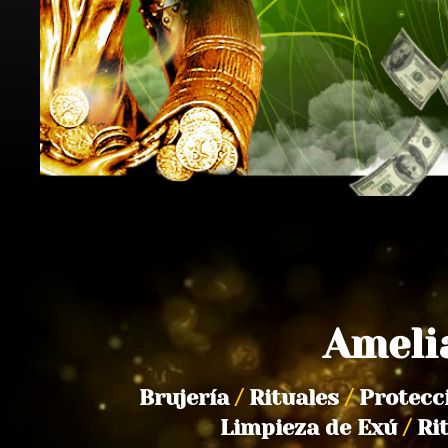
Ameli
Brujería
/
Rituales
/
Protecc
Limpieza de Exú
/
Ri