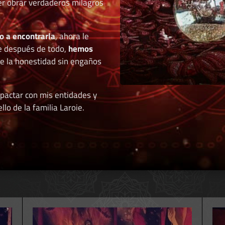
der obrar verdaderos milagros
o a encontrarla
, ahora le
e después de todo,
hemos
de la honestidad sin engaños
 pactar con mis entidades y
llo de la familia Laroie.