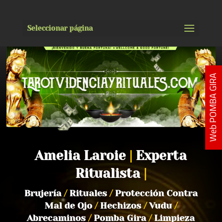
Seleccionar página
Web POMBA GIRA
Amelia Laroie
|
Experta
Ritualista
|
Brujería
/
Rituales
/
Protección Contra
Mal de Ojo
/
Hechizos
/
Vudu
/
Abrecaminos
/
Pomba Gira
/
Limpieza