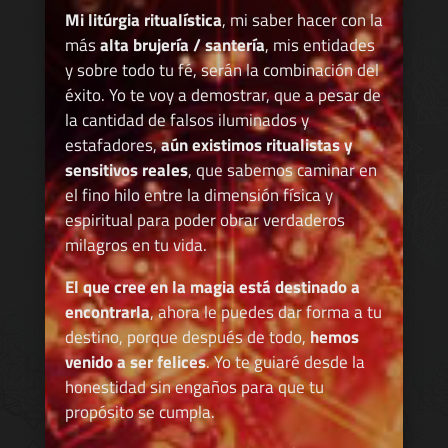
Mi litúrgia ritualística
, mi saber hacer con la
más
alta brujería / santería
, mis entidades
y sobre todo tu fé, serán la combinación del
éxito. Yo te voy a demostrar, que a pesar de
la cantidad de falsos iluminados y
estafadores,
aún existimos ritualistas y
sensitivos reales
, que sabemos caminar en
el fino hilo entre la dimensión física y
espiritual para poder obrar verdaderos
milagros en tu vida.
El que cree en la magia está destinado a
encontrarla
, ahora le puedes dar forma a tu
destino, porque después de todo,
hemos
venido a ser felices
. Yo te guiaré desde la
honestidad sin engaños para que tu
propósito se cumpla.