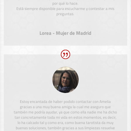
por qué lo hace.
Está siempre disponible para escucharme y contestar a mis
preguntas.
Lorea - Mujer de Madrid
Estoy encantada de haber podido contactar con Amelia
gracias a una muy buena amiga la cual me aseguro que
también me podría ayudar, ya que como ella nadie me ha dicho
tan concretamente toda mi vida en estos momentos, es decir,
lo ha calcado tal y como era, como buena tarotista da muy
buenas soluciones, también gracias a sus limpiezas resuelve