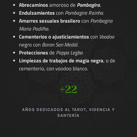
Abrecaminos
amoroso de
Pombagira.
Endulzamientos
con
Pombagira Rainha.
Amarres sexuales brasilero
con
Pombagira
Maria Padilha.
Cementerios o ajusticiamientos
con
Voodoo
negro con
Baron San Meddi.
Protecciones
de
Pappa Legba.
Limpiezas de trabajos de magia negra
, o de
cementerio, con voodoo blanco.
+22
AÑOS DEDICADOS AL TAROT, VIDENCIA Y
SANTERÍA