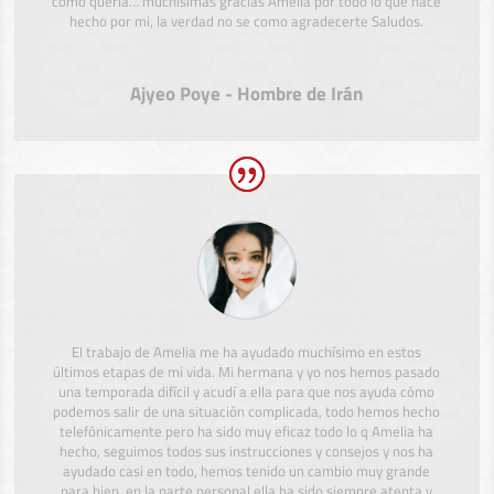
como quería… muchísimas gracias Amelia por todo lo que hace
hecho por mi, la verdad no se como agradecerte Saludos.
Ajyeo Poye - Hombre de Irán
El trabajo de Amelia me ha ayudado muchísimo en estos
últimos etapas de mi vida. Mi hermana y yo nos hemos pasado
una temporada difícil y acudí a ella para que nos ayuda cómo
podemos salir de una situación complicada, todo hemos hecho
telefónicamente pero ha sido muy eficaz todo lo q Amelia ha
hecho, seguimos todos sus instrucciones y consejos y nos ha
ayudado casi en todo, hemos tenido un cambio muy grande
para bien, en la parte personal ella ha sido siempre atenta y