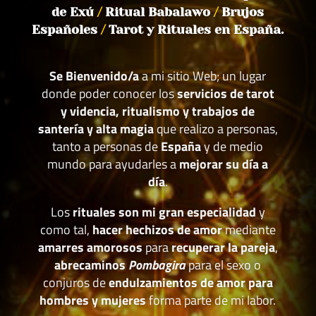
de Exú
/
Ritual Babalawo
/
Brujos
Españoles
/
Tarot y Rituales en España.
Se Bienvenido/a
a mi sitio Web; un lugar
donde poder conocer los
servicios de tarot
y videncia, ritualismo y trabajos de
santería y alta magia
que realizo a personas,
tanto a personas de
España
y de medio
mundo para ayudarles a
mejorar su día a
día
.
Los
rituales son mi gran especialidad
y
como tal,
hacer hechizos de amor
mediante
amarres amorosos
para
recuperar la pareja
,
abrecaminos
Pombagira
para el sexo o
conjuros de
endulzamientos de amor para
hombres y mujeres
forma parte de mi labor.