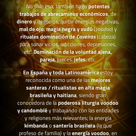
No solo eso, también hago
potentes
trabajos de abrecaminos económicos
, de
dinero
y negocios, quitar energías negativas,
mal de ojo
,
magia negra y vudú
(
voodoo
) y
rituales dominación de
Caveiras
(cabeza)
para sanar vicios, adicciones, depresiones,
etc.
Dominación de la voluntad ajena,
pareja
, jueces,
jefes
, etc.
En España y toda Latinoamérica
estoy
reconocida como una de las
mejores
santeras / ritualistas en alta magia
brasileña y haitiana
, siendo gran
conocedora de la
poderosa liturgia voodoo
y candomblé
y trabajando con las entidades
y religiones más relevantes; la energía
kimbanda
o
santería brasilera
(la que
profeso de familia) y la
energía voodoo
, en