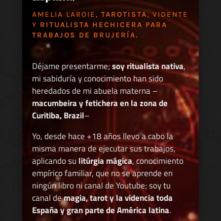
AMELIA LAROIE,
TAROTISTA
, VIDENTE
Y
RITUALISTA HECHICERA PARA
TRABAJOS DE BRUJERÍA.
Déjame presentarme;
soy ritualista nativa
,
mi sabiduría y conocimiento han sido
heredados de mi abuela materna –
macumbeira y fetichera en la zona de
Curitiba, Brazil
–
Yo, desde hace +18 años llevo a cabo la
misma manera de ejecutar sus trabajos,
aplicando su
litúrgia mágica
, conocimiento
empírico familiar, que no se aprende en
ningún libro ni canal de Youtube; soy tu
canal de
magia, tarot y la videncia toda
España y gran parte de América latina
.