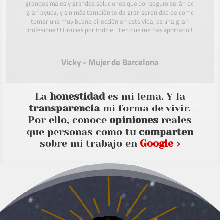
grandes males y grandes soluciones que por seguro serán de
gran ayuda, y sin más también te da gran serenidad de como
tomar una muy buena dirección en esta vida, es una gran
profesional!!! Gracias por todo el Bien que me has aportado!!!
Vicky - Mujer de Barcelona
La
honestidad
es mi lema. Y la
transparencia
mi forma de vivir.
Por ello, conoce
opiniones
reales
que personas como tu
comparten
sobre mi trabajo en
Google ›