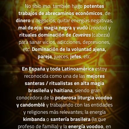
No solo eso, también hago
potentes
trabajos de abrecaminos económicos
, de
dinero
y negocios, quitar energías negativas,
mal de ojo
,
magia negra y vudú
(
voodoo
) y
rituales dominación de
Caveiras
(cabeza)
para sanar vicios, adicciones, depresiones,
etc.
Dominación de la voluntad ajena,
pareja
, jueces,
jefes
, etc.
En España y toda Latinoamérica
estoy
reconocida como una de las
mejores
santeras / ritualistas en alta magia
brasileña y haitiana
, siendo gran
conocedora de la
poderosa liturgia voodoo
y candomblé
y trabajando con las entidades
y religiones más relevantes; la energía
kimbanda
o
santería brasilera
(la que
profeso de familia) y la
energía voodoo
, en