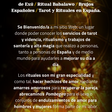
de Exú
/
Ritual Babalawo
/
Brujos
Españoles
/
Tarot y Rituales en España.
Se Bienvenido/a
a mi sitio Web; un lugar
donde poder conocer los
servicios de tarot
y videncia, ritualismo y trabajos de
santería y alta magia
que realizo a personas,
tanto a personas de
España
y de medio
mundo para ayudarles a
mejorar su día a
día
.
Los
rituales son mi gran especialidad
y
como tal,
hacer hechizos de amor
mediante
amarres amorosos
para
recuperar la pareja
,
abrecaminos
Pombagira
para el sexo o
conjuros de
endulzamientos de amor para
hombres y mujeres
forma parte de mi labor.