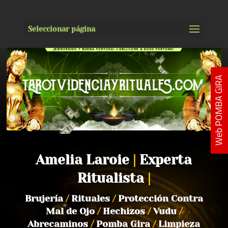
Seleccionar página
Web POMBA GIRA
Amelia Laroie
|
Experta
Ritualista
|
Brujería
/
Rituales
/
Protección Contra
Mal de Ojo
/
Hechizos
/
Vudu
/
Abrecaminos
/
Pomba Gira
/
Limpieza