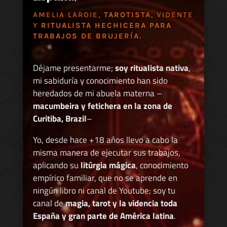
AMELIA LAROIE,
TAROTISTA
, VIDENTE
Y
RITUALISTA HECHICERA PARA
TRABAJOS DE BRUJERÍA.
Déjame presentarme;
soy ritualista nativa
,
mi sabiduría y conocimiento han sido
heredados de mi abuela materna –
macumbeira y fetichera en la zona de
Curitiba, Brazil
–
Yo, desde hace +18 años llevo a cabo la
misma manera de ejecutar sus trabajos,
aplicando su
litúrgia mágica
, conocimiento
empírico familiar, que no se aprende en
ningún libro ni canal de Youtube; soy tu
canal de
magia, tarot y la videncia toda
España y gran parte de América latina
.