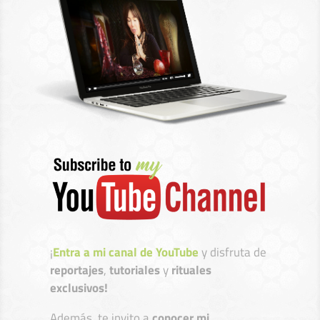
¡
Entra a mi canal de YouTube
y disfruta de
reportajes
,
tutoriales
y
rituales
exclusivos!
Además, te invito a
conocer mi