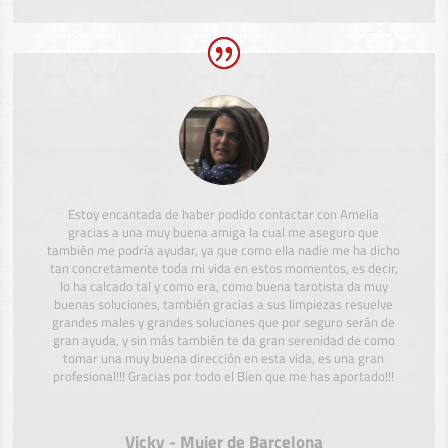
Estoy encantada de haber podido contactar con Amelia
gracias a una muy buena amiga la cual me aseguro que
también me podría ayudar, ya que como ella nadie me ha dicho
tan concretamente toda mi vida en estos momentos, es decir,
lo ha calcado tal y como era, como buena tarotista da muy
buenas soluciones, también gracias a sus limpiezas resuelve
grandes males y grandes soluciones que por seguro serán de
gran ayuda, y sin más también te da gran serenidad de como
tomar una muy buena dirección en esta vida, es una gran
profesional!!! Gracias por todo el Bien que me has aportado!!!
Vicky - Mujer de Barcelona