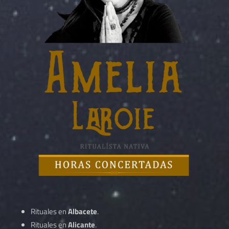
Rituales en
Albacete
.
Rituales en
Alicante
.