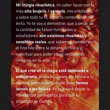
Mi litúrgia ritualística
, mi saber hacer con la
más
alta brujería / santería
, mis entidades
y sobre todo tu fé, serán la combinación del
éxito. Yo te voy a demostrar, que a pesar de
la cantidad de falsos iluminados y
estafadores,
aún existimos ritualistas y
sensitivos reales
, que sabemos caminar en
el fino hilo entre la dimensión física y
espiritual para poder obrar verdaderos
milagros en tu vida.
El que cree en la magia está destinado a
encontrarla
, ahora le puedes dar forma a tu
destino, porque después de todo,
hemos
venido a ser felices
. Yo te guiaré desde la
honestidad sin engaños para que tu
propósito se cumpla.