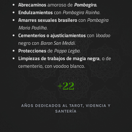
Abrecaminos
amoroso de
Pombagira.
Endulzamientos
con
Pombagira Rainha.
Amarres sexuales brasilero
con
Pombagira
Maria Padilha.
Cementerios o ajusticiamientos
con
Voodoo
negro con
Baron San Meddi.
Protecciones
de
Pappa Legba.
Limpiezas de trabajos de magia negra
, o de
cementerio, con voodoo blanco.
+22
AÑOS DEDICADOS AL TAROT, VIDENCIA Y
SANTERÍA