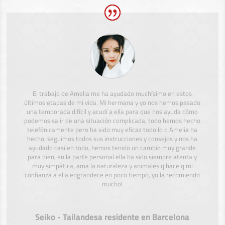
El trabajo de Amelia me ha ayudado muchísimo en estos
últimos etapas de mi vida. Mi hermana y yo nos hemos pasado
una temporada difícil y acudí a ella para que nos ayuda cómo
podemos salir de una situación complicada, todo hemos hecho
telefónicamente pero ha sido muy eficaz todo lo q Amelia ha
hecho, seguimos todos sus instrucciones y consejos y nos ha
ayudado casi en todo, hemos tenido un cambio muy grande
para bien, en la parte personal ella ha sido siempre atenta y
muy simpática, ama la naturaleza y animales q hace q mi
confianza a ella engrandece en poco tiempo, yo la recomiendo
mucho!
Seiko - Tailandesa residente en Barcelona