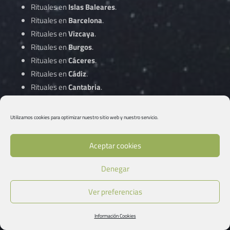
Rituales en
Islas Baleares
.
Rituales en
Barcelona
.
Rituales en
Vizcaya
.
Rituales en
Burgos
.
Rituales en
Cáceres
.
Rituales en
Cádiz
.
Rituales en
Cantabria
.
Rituales en
Castellón
.
Rituales en
Ciudad Real
.
Utilizamos cookies para optimizar nuestro sitio web y nuestro servicio.
Rituales en
Córdoba
.
Aceptar cookies
Rituales en
A Coruña
.
Denegar
Rituales en
Cuenca
.
Rituales en
Gipuzkoa
.
Ver preferencias
Rituales en
Girona
.
Rituales en
Granada
.
Información Cookies