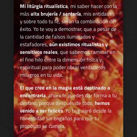
Mi litúrgia ritualística
, mi saber hacer con la
más
alta brujería / santería
, mis entidades
y sobre todo tu fé, serán la combinación del
éxito. Yo te voy a demostrar, que a pesar de
la cantidad de falsos iluminados y
estafadores,
aún existimos ritualistas y
sensitivos reales
, que sabemos caminar en
el fino hilo entre la dimensión física y
espiritual para poder obrar verdaderos
milagros en tu vida.
El que cree en la magia está destinado a
encontrarla
, ahora le puedes dar forma a tu
destino, porque después de todo,
hemos
venido a ser felices
. Yo te guiaré desde la
honestidad sin engaños para que tu
propósito se cumpla.