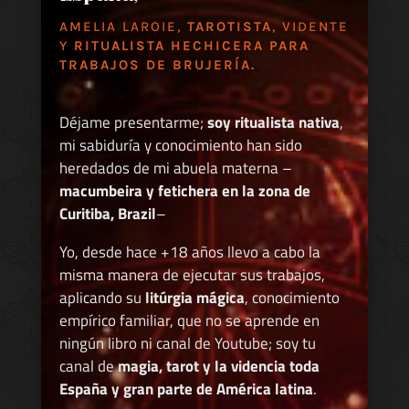
AMELIA LAROIE,
TAROTISTA
, VIDENTE
Y
RITUALISTA HECHICERA PARA
TRABAJOS DE BRUJERÍA.
Déjame presentarme;
soy ritualista nativa
,
mi sabiduría y conocimiento han sido
heredados de mi abuela materna –
macumbeira y fetichera en la zona de
Curitiba, Brazil
–
Yo, desde hace +18 años llevo a cabo la
misma manera de ejecutar sus trabajos,
aplicando su
litúrgia mágica
, conocimiento
empírico familiar, que no se aprende en
ningún libro ni canal de Youtube; soy tu
canal de
magia, tarot y la videncia toda
España y gran parte de América latina
.