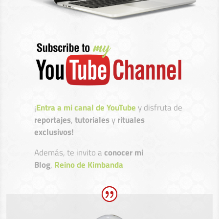
¡
Entra a mi canal de YouTube
y disfruta de
reportajes
,
tutoriales
y
rituales
exclusivos!
Además, te invito a
conocer mi
Blog
,
Reino de Kimbanda