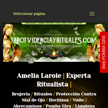
Seleccionar página
Web POMBA GIRA
Amelia Laroie
|
Experta
Ritualista
|
Brujería
/
Rituales
/
Protección Contra
Mal de Ojo
/
Hechizos
/
Vudu
/
Abrecaminos
/
Pomba Gira
/
Limpieza