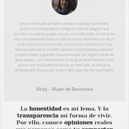
Estoy encantada de haber podido contactar con Amelia
gracias a una muy buena amiga la cual me aseguro que
también me podría ayudar, ya que como ella nadie me ha dicho
tan concretamente toda mi vida en estos momentos, es decir,
lo ha calcado tal y como era, como buena tarotista da muy
buenas soluciones, también gracias a sus limpiezas resuelve
grandes males y grandes soluciones que por seguro serán de
gran ayuda, y sin más también te da gran serenidad de como
tomar una muy buena dirección en esta vida, es una gran
profesional!!! Gracias por todo el Bien que me has aportado!!!
Vicky - Mujer de Barcelona
La
honestidad
es mi lema. Y la
transparencia
mi forma de vivir.
Por ello, conoce
opiniones
reales