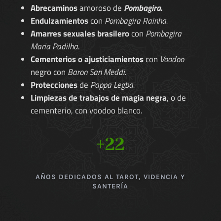
Abrecaminos
amoroso de
Pombagira.
Endulzamientos
con
Pombagira Rainha.
Amarres sexuales brasilero
con
Pombagira
Maria Padilha.
Cementerios o ajusticiamientos
con
Voodoo
negro con
Baron San Meddi.
Protecciones
de
Pappa Legba.
Limpiezas de trabajos de magia negra
, o de
cementerio, con voodoo blanco.
+22
AÑOS DEDICADOS AL TAROT, VIDENCIA Y
SANTERÍA