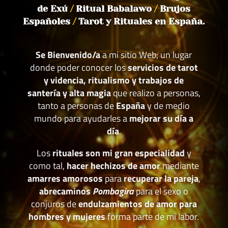
de Exú
/
Ritual Babalawo
/
Brujos
Españoles
/
Tarot y Rituales en España.
Se Bienvenido/a
a mi sitio Web; un lugar
donde poder conocer los
servicios de tarot
y videncia, ritualismo y trabajos de
santería y alta magia
que realizo a personas,
tanto a personas de
España
y de medio
mundo para ayudarles a
mejorar su día a
día
.
Los
rituales son mi gran especialidad
y
como tal,
hacer hechizos de amor
mediante
amarres amorosos
para
recuperar la pareja
,
abrecaminos
Pombagira
para el sexo o
conjuros de
endulzamientos de amor para
hombres y mujeres
forma parte de mi labor.