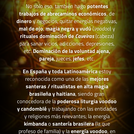
No solo eso, también hago
potentes
trabajos de abrecaminos económicos
, de
dinero
y negocios, quitar energías negativas,
mal de ojo
,
magia negra y vudú
(
voodoo
) y
rituales dominación de
Caveiras
(cabeza)
para sanar vicios, adicciones, depresiones,
etc.
Dominación de la voluntad ajena,
pareja
, jueces,
jefes
, etc.
En España y toda Latinoamérica
estoy
reconocida como una de las
mejores
santeras / ritualistas en alta magia
brasileña y haitiana
, siendo gran
conocedora de la
poderosa liturgia voodoo
y candomblé
y trabajando con las entidades
y religiones más relevantes; la energía
kimbanda
o
santería brasilera
(la que
profeso de familia) y la
energía voodoo
, en