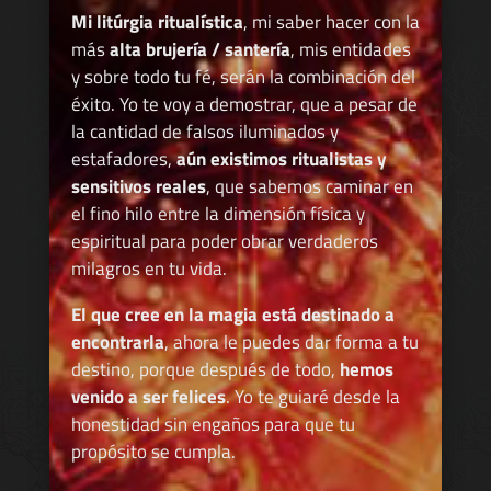
Mi litúrgia ritualística
, mi saber hacer con la
más
alta brujería / santería
, mis entidades
y sobre todo tu fé, serán la combinación del
éxito. Yo te voy a demostrar, que a pesar de
la cantidad de falsos iluminados y
estafadores,
aún existimos ritualistas y
sensitivos reales
, que sabemos caminar en
el fino hilo entre la dimensión física y
espiritual para poder obrar verdaderos
milagros en tu vida.
El que cree en la magia está destinado a
encontrarla
, ahora le puedes dar forma a tu
destino, porque después de todo,
hemos
venido a ser felices
. Yo te guiaré desde la
honestidad sin engaños para que tu
propósito se cumpla.