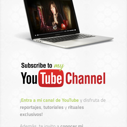
¡
Entra a mi canal de YouTube
y disfruta de
reportajes
,
tutoriales
y
rituales
exclusivos!
Además, te invito a
conocer mi