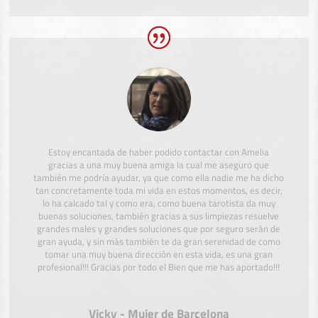
Estoy encantada de haber podido contactar con Amelia
gracias a una muy buena amiga la cual me aseguro que
también me podría ayudar, ya que como ella nadie me ha dicho
tan concretamente toda mi vida en estos momentos, es decir,
lo ha calcado tal y como era, como buena tarotista da muy
buenas soluciones, también gracias a sus limpiezas resuelve
grandes males y grandes soluciones que por seguro serán de
gran ayuda, y sin más también te da gran serenidad de como
tomar una muy buena dirección en esta vida, es una gran
profesional!!! Gracias por todo el Bien que me has aportado!!!
Vicky - Mujer de Barcelona