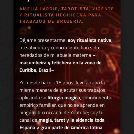
AMELIA LAROIE,
TAROTISTA
, VIDENTE
Y
RITUALISTA HECHICERA PARA
TRABAJOS DE BRUJERÍA.
Déjame presentarme;
soy ritualista nativa
,
mi sabiduría y conocimiento han sido
heredados de mi abuela materna –
macumbeira y fetichera en la zona de
Curitiba, Brazil
–
Yo, desde hace +18 años llevo a cabo la
misma manera de ejecutar sus trabajos,
aplicando su
litúrgia mágica
, conocimiento
empírico familiar, que no se aprende en
ningún libro ni canal de Youtube; soy tu
canal de
magia, tarot y la videncia toda
España y gran parte de América latina
.