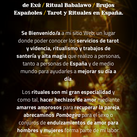
de Exú
/
Ritual Babalawo
/
Brujos
Españoles
/
Tarot y Rituales en España.
Se Bienvenido/a
a mi sitio Web; un lugar
donde poder conocer los
servicios de tarot
y videncia, ritualismo y trabajos de
santería y alta magia
que realizo a personas,
tanto a personas de
España
y de medio
mundo para ayudarles a
mejorar su día a
día
.
Los
rituales son mi gran especialidad
y
como tal,
hacer hechizos de amor
mediante
amarres amorosos
para
recuperar la pareja
,
abrecaminos
Pombagira
para el sexo o
conjuros de
endulzamientos de amor para
hombres y mujeres
forma parte de mi labor.