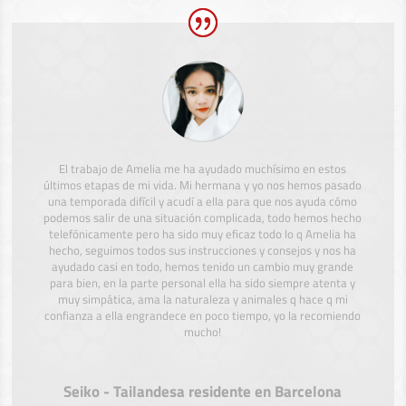
El trabajo de Amelia me ha ayudado muchísimo en estos
últimos etapas de mi vida. Mi hermana y yo nos hemos pasado
una temporada difícil y acudí a ella para que nos ayuda cómo
podemos salir de una situación complicada, todo hemos hecho
telefónicamente pero ha sido muy eficaz todo lo q Amelia ha
hecho, seguimos todos sus instrucciones y consejos y nos ha
ayudado casi en todo, hemos tenido un cambio muy grande
para bien, en la parte personal ella ha sido siempre atenta y
muy simpática, ama la naturaleza y animales q hace q mi
confianza a ella engrandece en poco tiempo, yo la recomiendo
mucho!
Seiko - Tailandesa residente en Barcelona