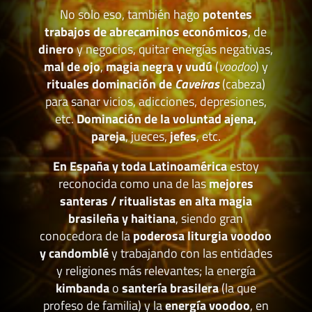
No solo eso, también hago
potentes
trabajos de abrecaminos económicos
, de
dinero
y negocios, quitar energías negativas,
mal de ojo
,
magia negra y vudú
(
voodoo
) y
rituales dominación de
Caveiras
(cabeza)
para sanar vicios, adicciones, depresiones,
etc.
Dominación de la voluntad ajena,
pareja
, jueces,
jefes
, etc.
En España y toda Latinoamérica
estoy
reconocida como una de las
mejores
santeras / ritualistas en alta magia
brasileña y haitiana
, siendo gran
conocedora de la
poderosa liturgia voodoo
y candomblé
y trabajando con las entidades
y religiones más relevantes; la energía
kimbanda
o
santería brasilera
(la que
profeso de familia) y la
energía voodoo
, en