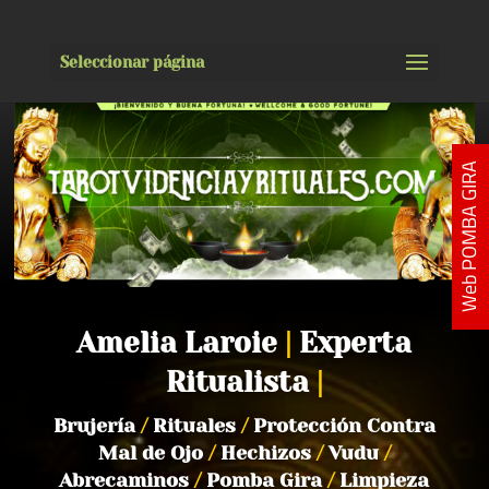
Seleccionar página
Web POMBA GIRA
Amelia Laroie
|
Experta
Ritualista
|
Brujería
/
Rituales
/
Protección Contra
Mal de Ojo
/
Hechizos
/
Vudu
/
Abrecaminos
/
Pomba Gira
/
Limpieza