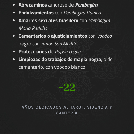
Abrecaminos
amoroso de
Pombagira.
Endulzamientos
con
Pombagira Rainha.
Amarres sexuales brasilero
con
Pombagira
Maria Padilha.
Cementerios o ajusticiamientos
con
Voodoo
negro con
Baron San Meddi.
Protecciones
de
Pappa Legba.
Limpiezas de trabajos de magia negra
, o de
cementerio, con voodoo blanco.
+22
AÑOS DEDICADOS AL TAROT, VIDENCIA Y
SANTERÍA