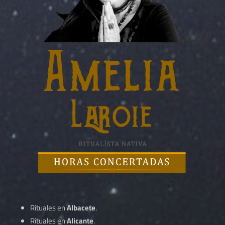
Rituales en
Albacete
.
Rituales en
Alicante
.