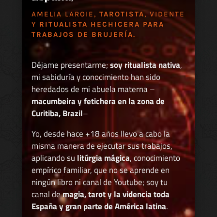
AMELIA LAROIE,
TAROTISTA
, VIDENTE
Y
RITUALISTA HECHICERA PARA
TRABAJOS DE BRUJERÍA.
Déjame presentarme;
soy ritualista nativa
,
mi sabiduría y conocimiento han sido
heredados de mi abuela materna –
macumbeira y fetichera en la zona de
Curitiba, Brazil
–
Yo, desde hace +18 años llevo a cabo la
misma manera de ejecutar sus trabajos,
aplicando su
litúrgia mágica
, conocimiento
empírico familiar, que no se aprende en
ningún libro ni canal de Youtube; soy tu
canal de
magia, tarot y la videncia toda
España y gran parte de América latina
.