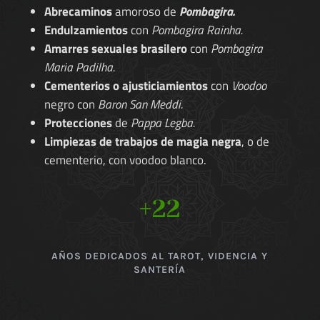
Abrecaminos
amoroso de
Pombagira.
Endulzamientos
con
Pombagira Rainha.
Amarres sexuales brasilero
con
Pombagira
Maria Padilha.
Cementerios o ajusticiamientos
con
Voodoo
negro con
Baron San Meddi.
Protecciones
de
Pappa Legba.
Limpiezas de trabajos de magia negra
, o de
cementerio, con voodoo blanco.
+22
AÑOS DEDICADOS AL TAROT, VIDENCIA Y
SANTERÍA