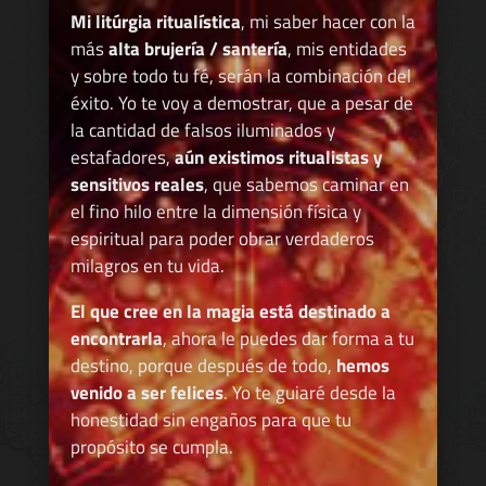
Mi litúrgia ritualística
, mi saber hacer con la
más
alta brujería / santería
, mis entidades
y sobre todo tu fé, serán la combinación del
éxito. Yo te voy a demostrar, que a pesar de
la cantidad de falsos iluminados y
estafadores,
aún existimos ritualistas y
sensitivos reales
, que sabemos caminar en
el fino hilo entre la dimensión física y
espiritual para poder obrar verdaderos
milagros en tu vida.
El que cree en la magia está destinado a
encontrarla
, ahora le puedes dar forma a tu
destino, porque después de todo,
hemos
venido a ser felices
. Yo te guiaré desde la
honestidad sin engaños para que tu
propósito se cumpla.