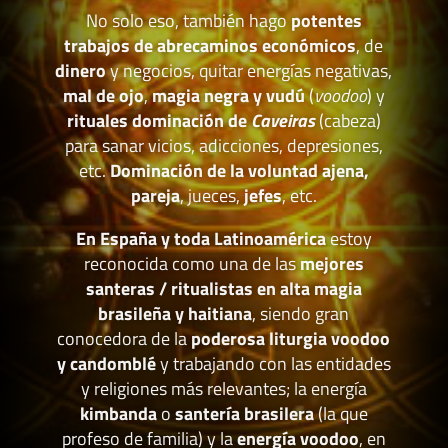
No solo eso, también hago
potentes
trabajos de abrecaminos económicos
, de
dinero
y negocios, quitar energías negativas,
mal de ojo
,
magia negra y vudú
(
voodoo
) y
rituales dominación de
Caveiras
(cabeza)
para sanar vicios, adicciones, depresiones,
etc.
Dominación de la voluntad ajena,
pareja
, jueces,
jefes
, etc.
En España y toda Latinoamérica
estoy
reconocida como una de las
mejores
santeras / ritualistas en alta magia
brasileña y haitiana
, siendo gran
conocedora de la
poderosa liturgia voodoo
y candomblé
y trabajando con las entidades
y religiones más relevantes; la energía
kimbanda
o
santería brasilera
(la que
profeso de familia) y la
energía voodoo
, en