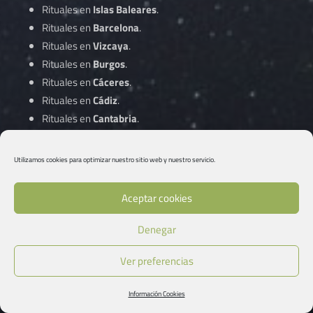
Rituales en
Islas Baleares
.
Rituales en
Barcelona
.
Rituales en
Vizcaya
.
Rituales en
Burgos
.
Rituales en
Cáceres
.
Rituales en
Cádiz
.
Rituales en
Cantabria
.
Rituales en
Castellón
.
Rituales en
Ciudad Real
.
Utilizamos cookies para optimizar nuestro sitio web y nuestro servicio.
Rituales en
Córdoba
.
Aceptar cookies
Rituales en
A Coruña
.
Denegar
Rituales en
Cuenca
.
Rituales en
Gipuzkoa
.
Ver preferencias
Rituales en
Girona
.
Rituales en
Granada
.
Información Cookies