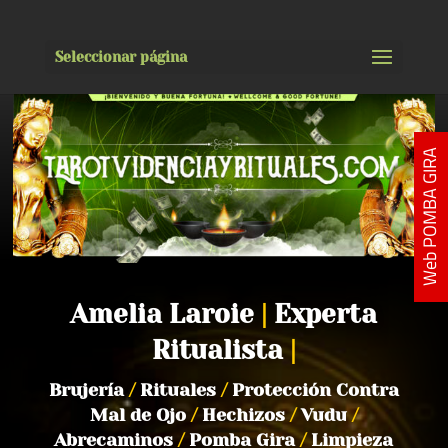
Seleccionar página
Web POMBA GIRA
Amelia Laroie
|
Experta
Ritualista
|
Brujería
/
Rituales
/
Protección Contra
Mal de Ojo
/
Hechizos
/
Vudu
/
Abrecaminos
/
Pomba Gira
/
Limpieza