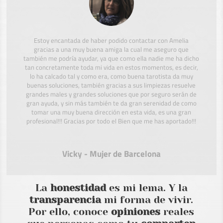
Estoy encantada de haber podido contactar con Amelia
gracias a una muy buena amiga la cual me aseguro que
también me podría ayudar, ya que como ella nadie me ha dicho
tan concretamente toda mi vida en estos momentos, es decir,
lo ha calcado tal y como era, como buena tarotista da muy
buenas soluciones, también gracias a sus limpiezas resuelve
grandes males y grandes soluciones que por seguro serán de
gran ayuda, y sin más también te da gran serenidad de como
tomar una muy buena dirección en esta vida, es una gran
profesional!!! Gracias por todo el Bien que me has aportado!!!
Vicky - Mujer de Barcelona
La
honestidad
es mi lema. Y la
transparencia
mi forma de vivir.
Por ello, conoce
opiniones
reales