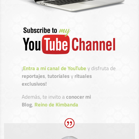
¡
Entra a mi canal de YouTube
y disfruta de
reportajes
,
tutoriales
y
rituales
exclusivos!
Además, te invito a
conocer mi
Blog
,
Reino de Kimbanda