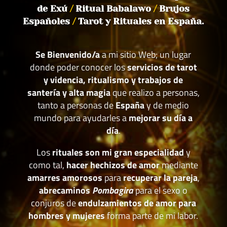
de Exú
/
Ritual Babalawo
/
Brujos
Españoles
/
Tarot y Rituales en España.
Se Bienvenido/a
a mi sitio Web; un lugar
donde poder conocer los
servicios de tarot
y videncia, ritualismo y trabajos de
santería y alta magia
que realizo a personas,
tanto a personas de
España
y de medio
mundo para ayudarles a
mejorar su día a
día
.
Los
rituales son mi gran especialidad
y
como tal,
hacer hechizos de amor
mediante
amarres amorosos
para
recuperar la pareja
,
abrecaminos
Pombagira
para el sexo o
conjuros de
endulzamientos de amor para
hombres y mujeres
forma parte de mi labor.