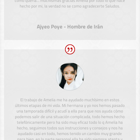
como quería… muchísimas gracias Amelia por todo lo que hace
hecho por mi, la verdad no se como agradecerte Saludos.
Ajyeo Poye - Hombre de Irán
El trabajo de Amelia me ha ayudado muchísimo en estos
últimos etapas de mi vida. Mi hermana y yo nos hemos pasado
una temporada difícil y acudí a ella para que nos ayuda cómo
podemos salir de una situación complicada, todo hemos hecho
telefónicamente pero ha sido muy eficaz todo lo q Amelia ha
hecho, seguimos todos sus instrucciones y consejos y nos ha
ayudado casi en todo, hemos tenido un cambio muy grande
para bien, en la parte personal ella ha sido siempre atenta y