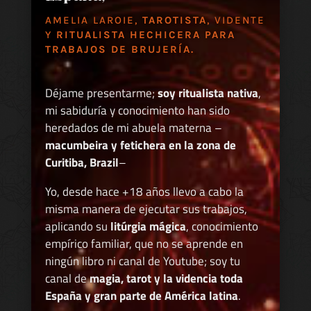
AMELIA LAROIE,
TAROTISTA
, VIDENTE
Y
RITUALISTA HECHICERA PARA
TRABAJOS DE BRUJERÍA.
Déjame presentarme;
soy ritualista nativa
,
mi sabiduría y conocimiento han sido
heredados de mi abuela materna –
macumbeira y fetichera en la zona de
Curitiba, Brazil
–
Yo, desde hace +18 años llevo a cabo la
misma manera de ejecutar sus trabajos,
aplicando su
litúrgia mágica
, conocimiento
empírico familiar, que no se aprende en
ningún libro ni canal de Youtube; soy tu
canal de
magia, tarot y la videncia toda
España y gran parte de América latina
.