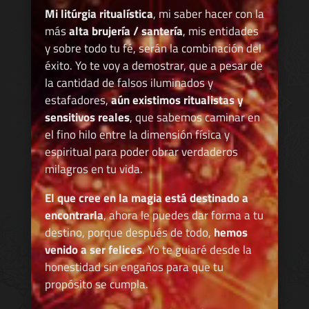
Mi litúrgia ritualística
, mi saber hacer con la
más
alta brujería / santería
, mis entidades
y sobre todo tu fé, serán la combinación del
éxito. Yo te voy a demostrar, que a pesar de
la cantidad de falsos iluminados y
estafadores,
aún existimos ritualistas y
sensitivos reales
, que sabemos caminar en
el fino hilo entre la dimensión física y
espiritual para poder obrar verdaderos
milagros en tu vida.
El que cree en la magia está destinado a
encontrarla
, ahora le puedes dar forma a tu
destino, porque después de todo,
hemos
venido a ser felices
. Yo te guiaré desde la
honestidad sin engaños para que tu
propósito se cumpla.