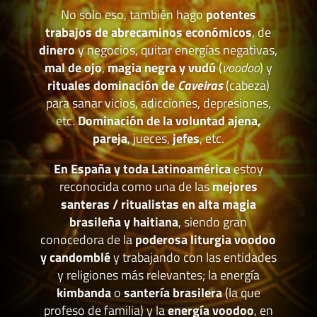
No solo eso, también hago
potentes
trabajos de abrecaminos económicos
, de
dinero
y negocios, quitar energías negativas,
mal de ojo
,
magia negra y vudú
(
voodoo
) y
rituales dominación de
Caveiras
(cabeza)
para sanar vicios, adicciones, depresiones,
etc.
Dominación de la voluntad ajena,
pareja
, jueces,
jefes
, etc.
En España y toda Latinoamérica
estoy
reconocida como una de las
mejores
santeras / ritualistas en alta magia
brasileña y haitiana
, siendo gran
conocedora de la
poderosa liturgia voodoo
y candomblé
y trabajando con las entidades
y religiones más relevantes; la energía
kimbanda
o
santería brasilera
(la que
profeso de familia) y la
energía voodoo
, en