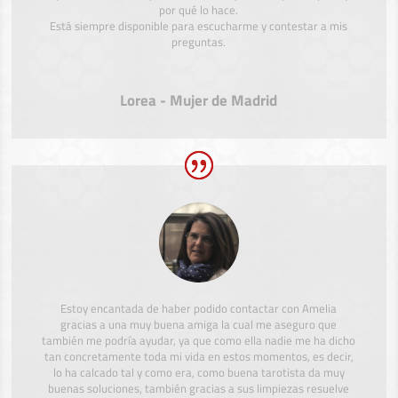
por qué lo hace.
Está siempre disponible para escucharme y contestar a mis
preguntas.
Lorea - Mujer de Madrid
Estoy encantada de haber podido contactar con Amelia
gracias a una muy buena amiga la cual me aseguro que
también me podría ayudar, ya que como ella nadie me ha dicho
tan concretamente toda mi vida en estos momentos, es decir,
lo ha calcado tal y como era, como buena tarotista da muy
buenas soluciones, también gracias a sus limpiezas resuelve