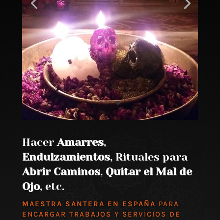
Hacer
Amarres
,
Endulzamientos
, Rituales para
Abrir Caminos
,
Quitar el Mal de
Ojo
, etc.
MAESTRA SANTERA EN ESPAÑA
PARA
ENCARGAR TRABAJOS Y SERVICIOS DE