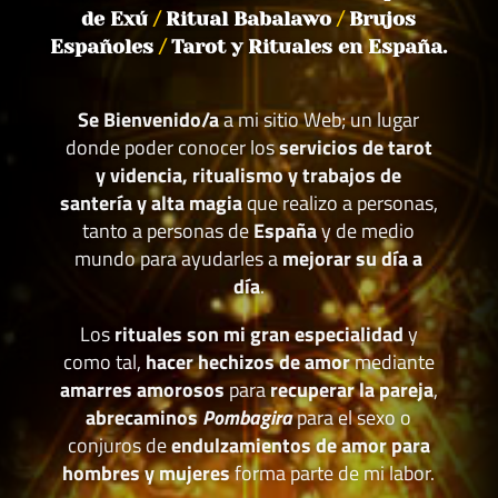
de Exú
/
Ritual Babalawo
/
Brujos
Españoles
/
Tarot y Rituales en España.
Se Bienvenido/a
a mi sitio Web; un lugar
donde poder conocer los
servicios de tarot
y videncia, ritualismo y trabajos de
santería y alta magia
que realizo a personas,
tanto a personas de
España
y de medio
mundo para ayudarles a
mejorar su día a
día
.
Los
rituales son mi gran especialidad
y
como tal,
hacer hechizos de amor
mediante
amarres amorosos
para
recuperar la pareja
,
abrecaminos
Pombagira
para el sexo o
conjuros de
endulzamientos de amor para
hombres y mujeres
forma parte de mi labor.