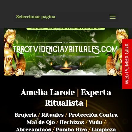
Seleccionar página
Web POMBA GIRA
Amelia Laroie
|
Experta
Ritualista
|
Brujería
/
Rituales
/
Protección Contra
Mal de Ojo
/
Hechizos
/
Vudu
/
Abrecaminos
/
Pomba Gira
/
Limpieza