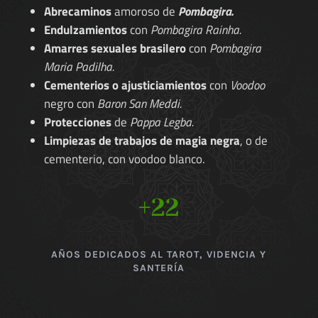
Abrecaminos
amoroso de
Pombagira.
Endulzamientos
con
Pombagira Rainha.
Amarres sexuales brasilero
con
Pombagira
Maria Padilha.
Cementerios o ajusticiamientos
con
Voodoo
negro con
Baron San Meddi.
Protecciones
de
Pappa Legba.
Limpiezas de trabajos de magia negra
, o de
cementerio, con voodoo blanco.
+22
AÑOS DEDICADOS AL TAROT, VIDENCIA Y
SANTERÍA