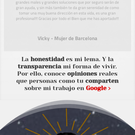
grandes males y grandes soluciones que por seguro serán de
gran ayuda, y sin más también te da gran serenidad de como
tomar una muy buena dirección en esta vida, es una gran
profesional!!! Gracias por todo el Bien que me has aportado!!!
Vicky - Mujer de Barcelona
La
honestidad
es mi lema. Y la
transparencia
mi forma de vivir.
Por ello, conoce
opiniones
reales
que personas como tu
comparten
sobre mi trabajo en
Google ›