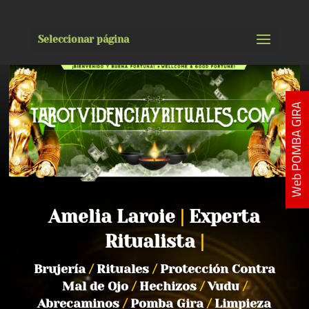
Seleccionar página
Web POMBA GIRA
Amelia Laroie
|
Experta
Ritualista
|
Brujería
/
Rituales
/
Protección Contra
Mal de Ojo
/
Hechizos
/
Vudu
/
Abrecaminos
/
Pomba Gira
/
Limpieza