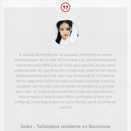
El trabajo de Amelia me ha ayudado muchísimo en estos
últimos etapas de mi vida. Mi hermana y yo nos hemos pasado
una temporada difícil y acudí a ella para que nos ayuda cómo
podemos salir de una situación complicada, todo hemos hecho
telefónicamente pero ha sido muy eficaz todo lo q Amelia ha
hecho, seguimos todos sus instrucciones y consejos y nos ha
ayudado casi en todo, hemos tenido un cambio muy grande
para bien, en la parte personal ella ha sido siempre atenta y
muy simpática, ama la naturaleza y animales q hace q mi
confianza a ella engrandece en poco tiempo, yo la recomiendo
mucho!
Seiko - Tailandesa residente en Barcelona