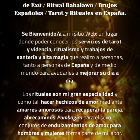
de Exú
/
Ritual Babalawo
/
Brujos
Españoles
/
Tarot y Rituales en España.
Se Bienvenido/a
a mi sitio Web; un lugar
donde poder conocer los
servicios de tarot
y videncia, ritualismo y trabajos de
santería y alta magia
que realizo a personas,
tanto a personas de
España
y de medio
mundo para ayudarles a
mejorar su día a
día
.
Los
rituales son mi gran especialidad
y
como tal,
hacer hechizos de amor
mediante
amarres amorosos
para
recuperar la pareja
,
abrecaminos
Pombagira
para el sexo o
conjuros de
endulzamientos de amor para
hombres y mujeres
forma parte de mi labor.