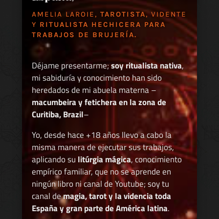
AMELIA LAROIE,
TAROTISTA
, VIDENTE
Y
RITUALISTA HECHICERA PARA
TRABAJOS DE BRUJERÍA.
Déjame presentarme;
soy ritualista nativa
,
mi sabiduría y conocimiento han sido
heredados de mi abuela materna –
macumbeira y fetichera en la zona de
Curitiba, Brazil
–
Yo, desde hace +18 años llevo a cabo la
misma manera de ejecutar sus trabajos,
aplicando su
litúrgia mágica
, conocimiento
empírico familiar, que no se aprende en
ningún libro ni canal de Youtube; soy tu
canal de
magia, tarot y la videncia toda
España y gran parte de América latina
.