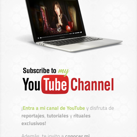
¡
Entra a mi canal de YouTube
y disfruta de
reportajes
,
tutoriales
y
rituales
exclusivos!
Además, te invito a
conocer mi