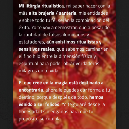
Mi litúrgia ritualística
, mi saber hacer con la
más
alta brujería / santería
, mis entidades
y sobre todo tu fé, serán la combinación del
éxito. Yo te voy a demostrar, que a pesar de
la cantidad de falsos iluminados y
estafadores,
aún existimos ritualistas y
sensitivos reales
, que sabemos caminar en
el fino hilo entre la dimensión física y
espiritual para poder obrar verdaderos
milagros en tu vida.
El que cree en la magia está destinado a
encontrarla
, ahora le puedes dar forma a tu
destino, porque después de todo,
hemos
venido a ser felices
. Yo te guiaré desde la
honestidad sin engaños para que tu
propósito se cumpla.