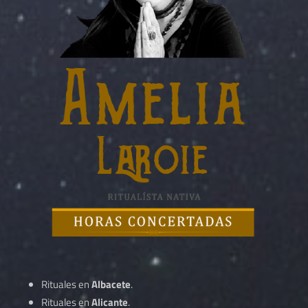
Rituales en
Albacete
.
Rituales en
Alicante
.