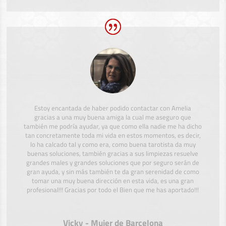
Estoy encantada de haber podido contactar con Amelia
gracias a una muy buena amiga la cual me aseguro que
también me podría ayudar, ya que como ella nadie me ha dicho
tan concretamente toda mi vida en estos momentos, es decir,
lo ha calcado tal y como era, como buena tarotista da muy
buenas soluciones, también gracias a sus limpiezas resuelve
grandes males y grandes soluciones que por seguro serán de
gran ayuda, y sin más también te da gran serenidad de como
tomar una muy buena dirección en esta vida, es una gran
profesional!!! Gracias por todo el Bien que me has aportado!!!
Vicky - Mujer de Barcelona