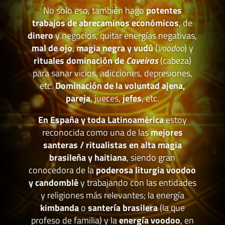
No solo eso, también hago
potentes
trabajos de abrecaminos económicos
, de
dinero
y negocios, quitar energías negativas,
mal de ojo
,
magia negra y vudú
(
voodoo
) y
rituales dominación de
Caveiras
(cabeza)
para sanar vicios, adicciones, depresiones,
etc.
Dominación de la voluntad ajena,
pareja
, jueces,
jefes
, etc.
En España y toda Latinoamérica
estoy
reconocida como una de las
mejores
santeras / ritualistas en alta magia
brasileña y haitiana
, siendo gran
conocedora de la
poderosa liturgia voodoo
y candomblé
y trabajando con las entidades
y religiones más relevantes; la energía
kimbanda
o
santería brasilera
(la que
profeso de familia) y la
energía voodoo
, en