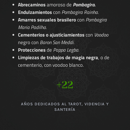
Abrecaminos
amoroso de
Pombagira.
Endulzamientos
con
Pombagira Rainha.
Amarres sexuales brasilero
con
Pombagira
Maria Padilha.
Cementerios o ajusticiamientos
con
Voodoo
negro con
Baron San Meddi.
Protecciones
de
Pappa Legba.
Limpiezas de trabajos de magia negra
, o de
cementerio, con voodoo blanco.
+22
AÑOS DEDICADOS AL TAROT, VIDENCIA Y
SANTERÍA