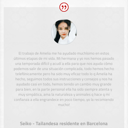
El trabajo de Amelia me ha ayudado muchísimo en estos
últimos etapas de mi vida. Mi hermana y yo nos hemos pasado
una temporada difícil y acudí a ella para que nos ayuda cómo
podemos salir de una situación complicada, todo hemos hecho
telefónicamente pero ha sido muy eficaz todo lo q Amelia ha
hecho, seguimos todos sus instrucciones y consejos y nos ha
ayudado casi en todo, hemos tenido un cambio muy grande
para bien, en la parte personal ella ha sido siempre atenta y
muy simpática, ama la naturaleza y animales q hace q mi
confianza a ella engrandece en poco tiempo, yo la recomiendo
mucho!
Seiko - Tailandesa residente en Barcelona