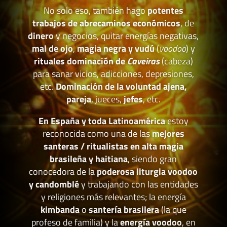
No solo eso, también hago
potentes
trabajos de abrecaminos económicos
, de
dinero
y negocios, quitar energías negativas,
mal de ojo
,
magia negra y vudú
(
voodoo
) y
rituales dominación de
Caveiras
(cabeza)
para sanar vicios, adicciones, depresiones,
etc.
Dominación de la voluntad ajena,
pareja
, jueces,
jefes
, etc.
En España y toda Latinoamérica
estoy
reconocida como una de las
mejores
santeras / ritualistas en alta magia
brasileña y haitiana
, siendo gran
conocedora de la
poderosa liturgia voodoo
y candomblé
y trabajando con las entidades
y religiones más relevantes; la energía
kimbanda
o
santería brasilera
(la que
profeso de familia) y la
energía voodoo
, en