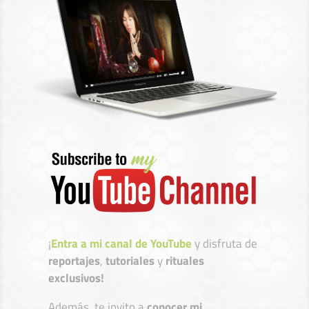
¡
Entra a mi canal de YouTube
y disfruta de
reportajes
,
tutoriales
y
rituales
exclusivos!
Además, te invito a
conocer mi