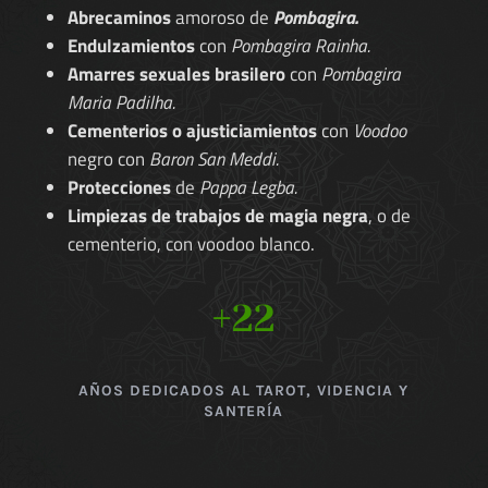
Abrecaminos
amoroso de
Pombagira.
Endulzamientos
con
Pombagira Rainha.
Amarres sexuales brasilero
con
Pombagira
Maria Padilha.
Cementerios o ajusticiamientos
con
Voodoo
negro con
Baron San Meddi.
Protecciones
de
Pappa Legba.
Limpiezas de trabajos de magia negra
, o de
cementerio, con voodoo blanco.
+22
AÑOS DEDICADOS AL TAROT, VIDENCIA Y
SANTERÍA