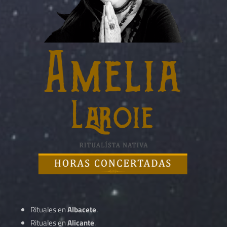
Rituales en
Albacete
.
Rituales en
Alicante
.