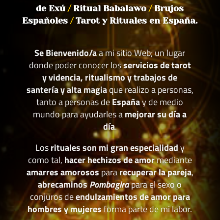
de Exú
/
Ritual Babalawo
/
Brujos
Españoles
/
Tarot y Rituales en España.
Se Bienvenido/a
a mi sitio Web; un lugar
donde poder conocer los
servicios de tarot
y videncia, ritualismo y trabajos de
santería y alta magia
que realizo a personas,
tanto a personas de
España
y de medio
mundo para ayudarles a
mejorar su día a
día
.
Los
rituales son mi gran especialidad
y
como tal,
hacer hechizos de amor
mediante
amarres amorosos
para
recuperar la pareja
,
abrecaminos
Pombagira
para el sexo o
conjuros de
endulzamientos de amor para
hombres y mujeres
forma parte de mi labor.