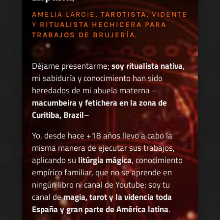
AMELIA LAROIE,
TAROTISTA
, VIDENTE
Y
RITUALISTA HECHICERA PARA
TRABAJOS DE BRUJERÍA.
Déjame presentarme;
soy ritualista nativa
,
mi sabiduría y conocimiento han sido
heredados de mi abuela materna –
macumbeira y fetichera en la zona de
Curitiba, Brazil
–
Yo, desde hace +18 años llevo a cabo la
misma manera de ejecutar sus trabajos,
aplicando su
litúrgia mágica
, conocimiento
empírico familiar, que no se aprende en
ningún libro ni canal de Youtube; soy tu
canal de
magia, tarot y la videncia toda
España y gran parte de América latina
.