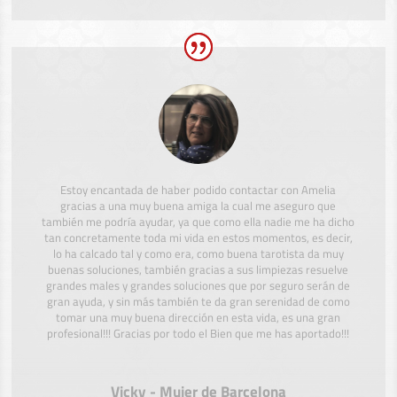
Estoy encantada de haber podido contactar con Amelia
gracias a una muy buena amiga la cual me aseguro que
también me podría ayudar, ya que como ella nadie me ha dicho
tan concretamente toda mi vida en estos momentos, es decir,
lo ha calcado tal y como era, como buena tarotista da muy
buenas soluciones, también gracias a sus limpiezas resuelve
grandes males y grandes soluciones que por seguro serán de
gran ayuda, y sin más también te da gran serenidad de como
tomar una muy buena dirección en esta vida, es una gran
profesional!!! Gracias por todo el Bien que me has aportado!!!
Vicky - Mujer de Barcelona