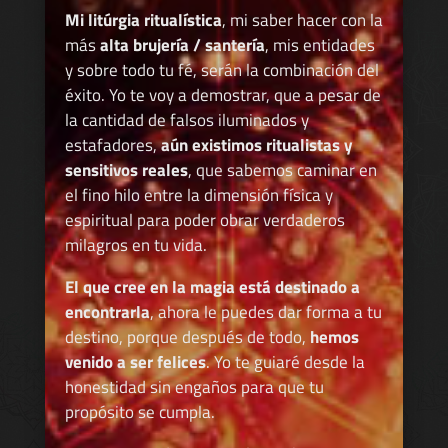
Mi litúrgia ritualística
, mi saber hacer con la
más
alta brujería / santería
, mis entidades
y sobre todo tu fé, serán la combinación del
éxito. Yo te voy a demostrar, que a pesar de
la cantidad de falsos iluminados y
estafadores,
aún existimos ritualistas y
sensitivos reales
, que sabemos caminar en
el fino hilo entre la dimensión física y
espiritual para poder obrar verdaderos
milagros en tu vida.
El que cree en la magia está destinado a
encontrarla
, ahora le puedes dar forma a tu
destino, porque después de todo,
hemos
venido a ser felices
. Yo te guiaré desde la
honestidad sin engaños para que tu
propósito se cumpla.