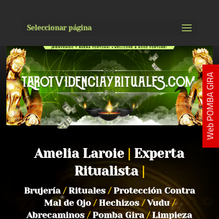
Seleccionar página
Web POMBA GIRA
Amelia Laroie
|
Experta
Ritualista
|
Brujería
/
Rituales
/
Protección Contra
Mal de Ojo
/
Hechizos
/
Vudu
/
Abrecaminos
/
Pomba Gira
/
Limpieza