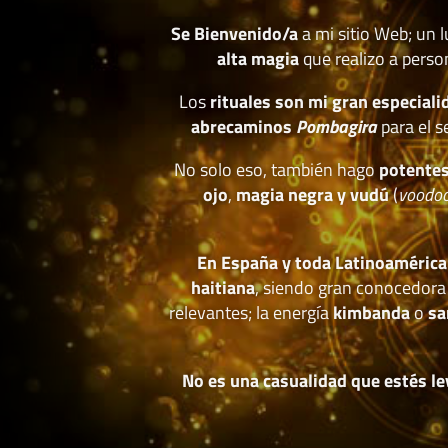
Se Bienvenido/a
a mi sitio Web; un 
alta magia
que realizo a perso
Los
rituales son mi gran especiali
abrecaminos
Pombagira
para el s
No solo eso, también hago
potentes
ojo
,
magia negra y vudú
(
voodo
En España y toda Latinoamérica
haitiana
, siendo gran conocedora
relevantes; la energía
kimbanda
o
sa
No es una casualidad que estés le