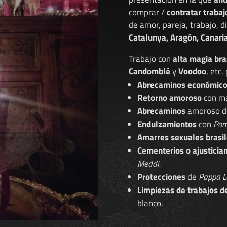
comprar /
contratar trabaj
de amor, pareja, trabajo, 
Catalunya, Aragón, Canaria
Trabajo con
alta magia bra
Candomblé
y
Voodoo
, etc.
Abrecaminos económic
Retorno amoroso
con ma
Abrecaminos
amoroso 
Endulzamientos
con
Pom
Amarres sexuales brasil
Cementerios o ajusticia
Meddi.
Protecciones
de
Pappa L
Limpiezas de trabajos d
blanco.