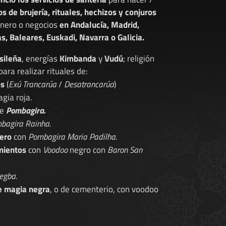
os de brujería, rituales, hechizos y conjuros
dinero o negocios
en Andalucía, Madrid,
s, Baleares, Euskadi, Navarra o Galicia.
sileña
, energías
Kimbanda
y
Vudú
; religión
 para realizar rituales de:
os
(
Exú Trancarúa
/
Desatrancarúa
)
gia roja.
de
Pombagira.
bagira Rainha.
ero
con
Pombagira Maria Padilha.
mientos
con
Voodoo
negro con
Baron San
egba.
e magia negra
, o de cementerio, con voodoo