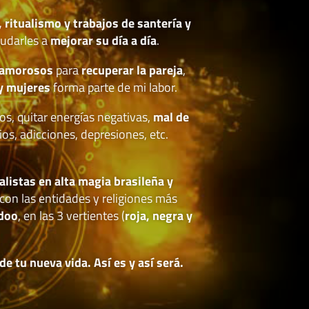
, ritualismo y trabajos de santería y
udarles a
mejorar su día a día
.
 amorosos
para
recuperar la pareja
,
y mujeres
forma parte de mi labor.
os, quitar energías negativas,
mal de
ios, adicciones, depresiones, etc.
.
alistas en alta magia brasileña y
con las entidades y religiones más
doo
, en las 3 vertientes (
roja, negra y
 tu nueva vida. Así es y así será.