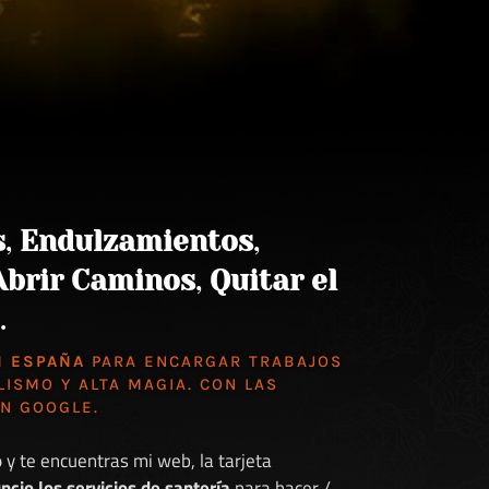
s
,
Endulzamientos
,
Abrir Caminos
,
Quitar el
.
N ESPAÑA
PARA ENCARGAR TRABAJOS
LISMO Y ALTA MAGIA. CON LAS
EN GOOGLE
.
o
y te encuentras mi web, la tarjeta
ncio los servicios de santería
para hacer /