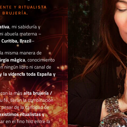
DENTE Y
RITUALISTA
 BRUJERÍA.
ativa
, mi sabiduría y
mi abuela materna –
Curitiba, Brazil
–
o la misma manera de
túrgia mágica
, conocimiento
n ningún libro ni canal de
y la videncia toda España y
r con la más
alta brujería /
tu fé, serán la combinación
a pesar de la cantidad de
existimos ritualistas y
 en el fino hilo entre la