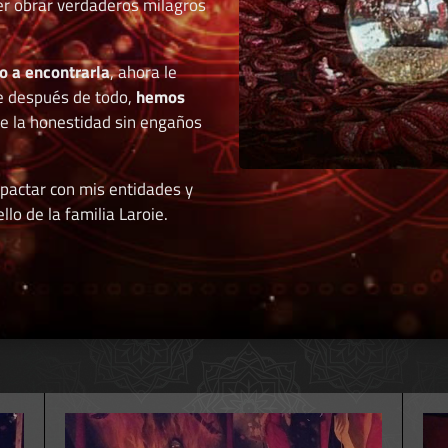
der obrar verdaderos milagros
o a encontrarla
, ahora le
e después de todo,
hemos
de la honestidad sin engaños
 pactar con mis entidades y
llo de la familia Laroie.