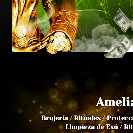
Ameli
Brujería
/
Rituales
/
Protecc
Limpieza de Exú
/
Ri