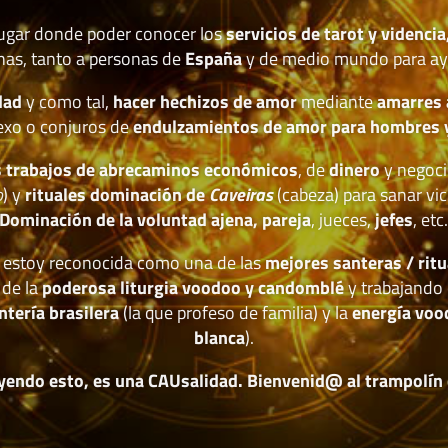
lugar donde poder conocer los
servicios de tarot y videncia
nas, tanto a personas de
España
y de medio mundo para ay
dad
y como tal,
hacer hechizos de amor
mediante
amarres
exo o conjuros de
endulzamientos de amor para hombres 
 trabajos de abrecaminos económicos
, de
dinero
y negoci
o
) y
rituales dominación de
Caveiras
(cabeza) para sanar vic
Dominación de la voluntad ajena, pareja
, jueces,
jefes
, etc
estoy reconocida como una de las
mejores santeras / ritu
 de la
poderosa liturgia voodoo y candomblé
y trabajando 
ntería brasilera
(la que profeso de familia) y la
energía voo
blanca
).
yendo esto, es una CAUsalidad. Bienvenid@ al trampolín de