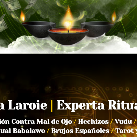
a Laroie
|
Experta Ritu
ión Contra Mal de Ojo
/
Hechizos
/
Vudu
/
tual Babalawo
/
Brujos Españoles
/
Tarot 