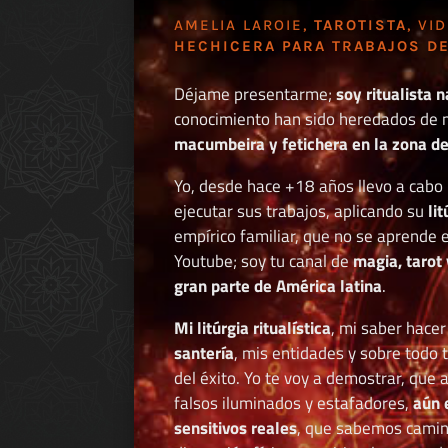
AMELIA LAROIE,
TAROTISTA
, VI
HECHICERA PARA TRABAJOS DE
Déjame presentarme;
soy ritualista n
conocimiento han sido heredados de 
macumbeira y fetichera en la zona de 
Yo, desde hace +18 años llevo a cab
ejecutar sus trabajos, aplicando su
li
empírico familiar, que no se aprende e
Youtube; soy tu canal de
magia, tarot 
gran parte de América latina
.
Mi litúrgia ritualística
, mi saber hace
santería
, mis entidades y sobre todo 
del éxito. Yo te voy a demostrar, que 
falsos iluminados y estafadores,
aún 
sensitivos reales
, que sabemos caminar