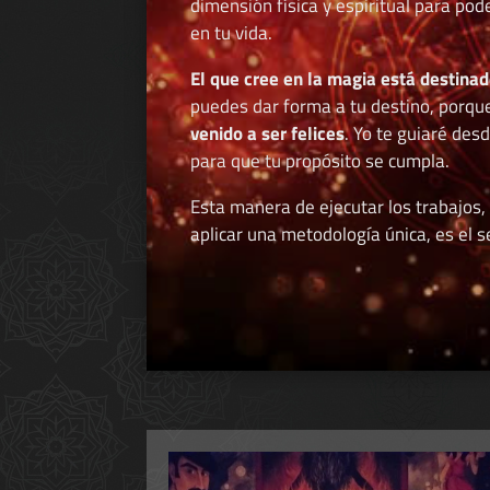
dimensión física y espiritual para po
en tu vida.
El que cree en la magia está destinad
puedes dar forma a tu destino, porqu
venido a ser felices
. Yo te guiaré des
para que tu propósito se cumpla.
Esta manera de ejecutar los trabajos,
aplicar una metodología única, es el se