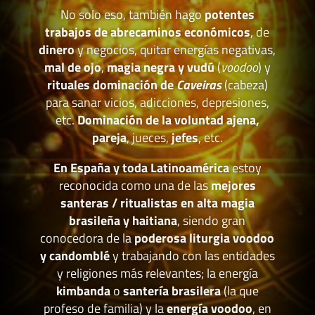
No solo eso, también hago
potentes
trabajos de abrecaminos económicos
, de
dinero
y negocios, quitar energías negativas,
mal de ojo
,
magia negra y vudú
(
voodoo
) y
rituales dominación de
Caveiras
(cabeza)
para sanar vicios, adicciones, depresiones,
etc.
Dominación de la voluntad ajena,
pareja
, jueces,
jefes
, etc.
En España y toda Latinoamérica
estoy
reconocida como una de las
mejores
santeras / ritualistas en alta magia
brasileña y haitiana
, siendo gran
conocedora de la
poderosa liturgia voodoo
y candomblé
y trabajando con las entidades
y religiones más relevantes; la energía
kimbanda
o
santería brasilera
(la que
profeso de familia) y la
energía voodoo
, en