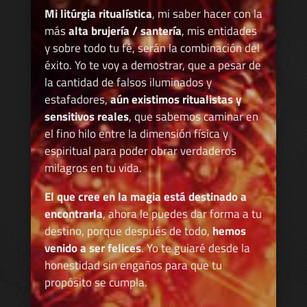
Mi litúrgia ritualística
, mi saber hacer con la
más
alta brujería / santería
, mis entidades
y sobre todo tu fé, serán la combinación del
éxito. Yo te voy a demostrar, que a pesar de
la cantidad de falsos iluminados y
estafadores,
aún existimos ritualistas y
sensitivos reales
, que sabemos caminar en
el fino hilo entre la dimensión física y
espiritual para poder obrar verdaderos
milagros en tu vida.
El que cree en la magia está destinado a
encontrarla
, ahora le puedes dar forma a tu
destino, porque después de todo,
hemos
venido a ser felices
. Yo te guiaré desde la
honestidad sin engaños para que tu
propósito se cumpla.