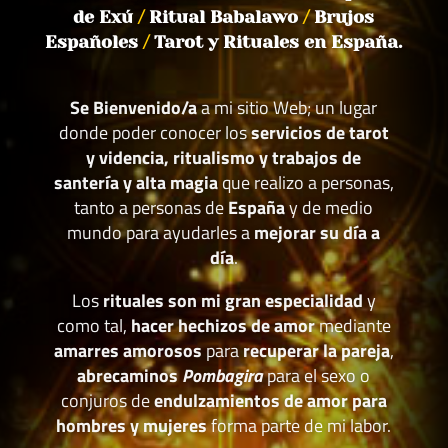
de Exú
/
Ritual Babalawo
/
Brujos
Españoles
/
Tarot y Rituales en España.
Se Bienvenido/a
a mi sitio Web; un lugar
donde poder conocer los
servicios de tarot
y videncia, ritualismo y trabajos de
santería y alta magia
que realizo a personas,
tanto a personas de
España
y de medio
mundo para ayudarles a
mejorar su día a
día
.
Los
rituales son mi gran especialidad
y
como tal,
hacer hechizos de amor
mediante
amarres amorosos
para
recuperar la pareja
,
abrecaminos
Pombagira
para el sexo o
conjuros de
endulzamientos de amor para
hombres y mujeres
forma parte de mi labor.