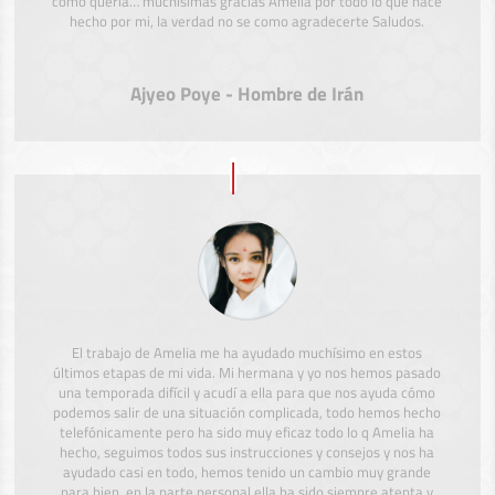
como quería… muchísimas gracias Amelia por todo lo que hace
hecho por mi, la verdad no se como agradecerte Saludos.
Ajyeo Poye - Hombre de Irán
El trabajo de Amelia me ha ayudado muchísimo en estos
últimos etapas de mi vida. Mi hermana y yo nos hemos pasado
una temporada difícil y acudí a ella para que nos ayuda cómo
podemos salir de una situación complicada, todo hemos hecho
telefónicamente pero ha sido muy eficaz todo lo q Amelia ha
hecho, seguimos todos sus instrucciones y consejos y nos ha
ayudado casi en todo, hemos tenido un cambio muy grande
para bien, en la parte personal ella ha sido siempre atenta y