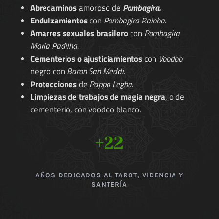
Abrecaminos
amoroso de
Pombagira.
Endulzamientos
con
Pombagira Rainha.
Amarres sexuales brasilero
con
Pombagira
Maria Padilha.
Cementerios o ajusticiamientos
con
Voodoo
negro con
Baron San Meddi.
Protecciones
de
Pappa Legba.
Limpiezas de trabajos de magia negra
, o de
cementerio, con voodoo blanco.
+22
AÑOS DEDICADOS AL TAROT, VIDENCIA Y
SANTERÍA