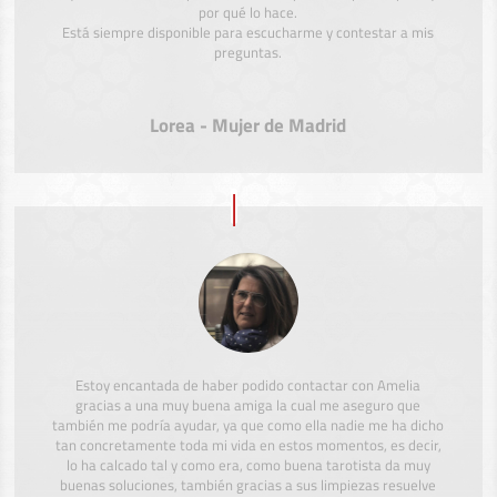
por qué lo hace.
Está siempre disponible para escucharme y contestar a mis
preguntas.
Lorea - Mujer de Madrid
Estoy encantada de haber podido contactar con Amelia
gracias a una muy buena amiga la cual me aseguro que
también me podría ayudar, ya que como ella nadie me ha dicho
tan concretamente toda mi vida en estos momentos, es decir,
lo ha calcado tal y como era, como buena tarotista da muy
buenas soluciones, también gracias a sus limpiezas resuelve