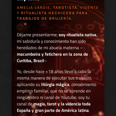
AMELIA LAROIE,
TAROTISTA
, VIDENTE
Y
RITUALISTA HECHICERA PARA
TRABAJOS DE BRUJERÍA.
Déjame presentarme;
soy ritualista nativa
,
mi sabiduría y conocimiento han sido
heredados de mi abuela materna –
macumbeira y fetichera en la zona de
Curitiba, Brazil
–
Yo, desde hace +18 años llevo a cabo la
misma manera de ejecutar sus trabajos,
aplicando su
litúrgia mágica
, conocimiento
empírico familiar, que no se aprende en
ningún libro ni canal de Youtube; soy tu
canal de
magia, tarot y la videncia toda
España y gran parte de América latina
.