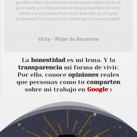
grandes males y grandes soluciones que por seguro serán de
gran ayuda, y sin más también te da gran serenidad de como
tomar una muy buena dirección en esta vida, es una gran
profesional!!! Gracias por todo el Bien que me has aportado!!!
Vicky - Mujer de Barcelona
La
honestidad
es mi lema. Y la
transparencia
mi forma de vivir.
Por ello, conoce
opiniones
reales
que personas como tu
comparten
sobre mi trabajo en
Google ›