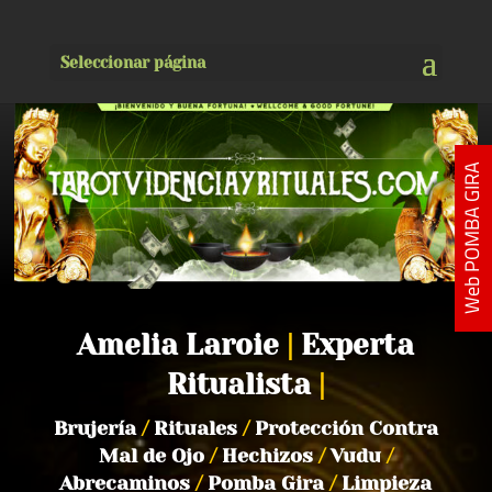
Seleccionar página
Web POMBA GIRA
Amelia Laroie
|
Experta
Ritualista
|
Brujería
/
Rituales
/
Protección Contra
Mal de Ojo
/
Hechizos
/
Vudu
/
Abrecaminos
/
Pomba Gira
/
Limpieza