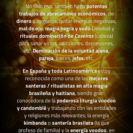
No solo eso, también hago
potentes
trabajos de abrecaminos económicos
, de
dinero
y negocios, quitar energías negativas,
mal de ojo
,
magia negra y vudú
(
voodoo
) y
rituales dominación de
Caveiras
(cabeza)
para sanar vicios, adicciones, depresiones,
etc.
Dominación de la voluntad ajena,
pareja
, jueces,
jefes
, etc.
En España y toda Latinoamérica
estoy
reconocida como una de las
mejores
santeras / ritualistas en alta magia
brasileña y haitiana
, siendo gran
conocedora de la
poderosa liturgia voodoo
y candomblé
y trabajando con las entidades
y religiones más relevantes; la energía
kimbanda
o
santería brasilera
(la que
profeso de familia) y la
energía voodoo
, en