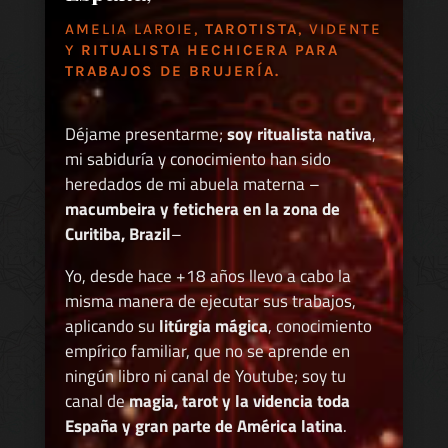
AMELIA LAROIE,
TAROTISTA
, VIDENTE
Y
RITUALISTA HECHICERA PARA
TRABAJOS DE BRUJERÍA.
Déjame presentarme;
soy ritualista nativa
,
mi sabiduría y conocimiento han sido
heredados de mi abuela materna –
macumbeira y fetichera en la zona de
Curitiba, Brazil
–
Yo, desde hace +18 años llevo a cabo la
misma manera de ejecutar sus trabajos,
aplicando su
litúrgia mágica
, conocimiento
empírico familiar, que no se aprende en
ningún libro ni canal de Youtube; soy tu
canal de
magia, tarot y la videncia toda
España y gran parte de América latina
.