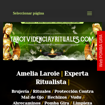
Seleccionar página
Web POMBA GIRA
Amelia Laroie
|
Experta
Ritualista
|
Brujería
/
Rituales
/
Protección Contra
Mal de Ojo
/
Hechizos
/
Vudu
/
Abrecaminos
/
Pomba Gira
/
Limpieza