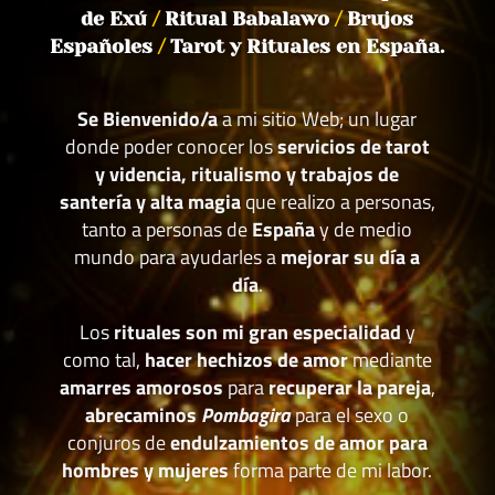
de Exú
/
Ritual Babalawo
/
Brujos
Españoles
/
Tarot y Rituales en España.
Se Bienvenido/a
a mi sitio Web; un lugar
donde poder conocer los
servicios de tarot
y videncia, ritualismo y trabajos de
santería y alta magia
que realizo a personas,
tanto a personas de
España
y de medio
mundo para ayudarles a
mejorar su día a
día
.
Los
rituales son mi gran especialidad
y
como tal,
hacer hechizos de amor
mediante
amarres amorosos
para
recuperar la pareja
,
abrecaminos
Pombagira
para el sexo o
conjuros de
endulzamientos de amor para
hombres y mujeres
forma parte de mi labor.