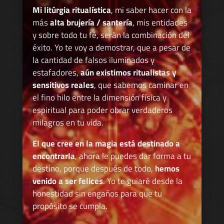
Mi litúrgia ritualística
, mi saber hacer con la
más
alta brujería / santería
, mis entidades
y sobre todo tu fé, serán la combinación del
éxito. Yo te voy a demostrar, que a pesar de
la cantidad de falsos iluminados y
estafadores,
aún existimos ritualistas y
sensitivos reales
, que sabemos caminar en
el fino hilo entre la dimensión física y
espiritual para poder obrar verdaderos
milagros en tu vida.
El que cree en la magia está destinado a
encontrarla
, ahora le puedes dar forma a tu
destino, porque después de todo,
hemos
venido a ser felices
. Yo te guiaré desde la
honestidad sin engaños para que tu
propósito se cumpla.