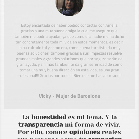
Estoy encantada de haber podido contactar con Amelia
gracias a una muy buena amiga la cual me aseguro que
también me podría ayudar, ya que como ella nadie me ha dicho
tan concretamente toda mi vida en estos momentos, es decir,
lo ha calcado tal y como era, como buena tarotista da muy
buenas soluciones, también gracias a sus limpiezas resuelve
grandes males y grandes soluciones que por seguro serán de
gran ayuda, y sin más también te da gran serenidad de como
tomar una muy buena dirección en esta vida, es una gran
profesional!!! Gracias por todo el Bien que me has aportado!!!
Vicky - Mujer de Barcelona
La
honestidad
es mi lema. Y la
transparencia
mi forma de vivir.
Por ello, conoce
opiniones
reales