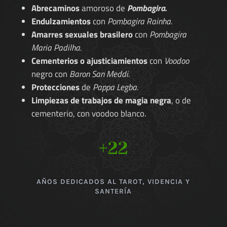
Abrecaminos
amoroso de
Pombagira.
Endulzamientos
con
Pombagira Rainha.
Amarres sexuales brasilero
con
Pombagira
Maria Padilha.
Cementerios o ajusticiamientos
con
Voodoo
negro con
Baron San Meddi.
Protecciones
de
Pappa Legba.
Limpiezas de trabajos de magia negra
, o de
cementerio, con voodoo blanco.
+22
AÑOS DEDICADOS AL TAROT, VIDENCIA Y
SANTERÍA