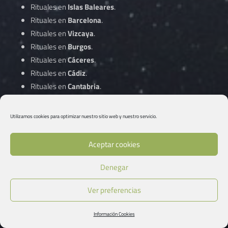
Rituales en
Islas Baleares
.
Rituales en
Barcelona
.
Rituales en
Vizcaya
.
Rituales en
Burgos
.
Rituales en
Cáceres
.
Rituales en
Cádiz
.
Rituales en
Cantabria
.
Rituales en
Castellón
.
Rituales en
Ciudad Real
.
Utilizamos cookies para optimizar nuestro sitio web y nuestro servicio.
Rituales en
Córdoba
.
Aceptar cookies
Rituales en
A Coruña
.
Denegar
Rituales en
Cuenca
.
Rituales en
Gipuzkoa
.
Ver preferencias
Rituales en
Girona
.
Rituales en
Granada
.
Información Cookies