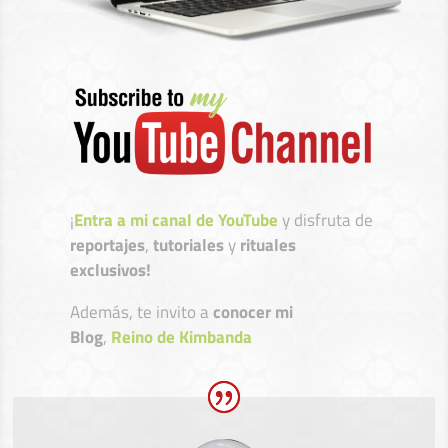
¡
Entra a mi canal de YouTube
y disfruta de
reportajes
,
tutoriales
y
rituales
exclusivos!
Además, te invito a
conocer mi
Blog
,
Reino de Kimbanda