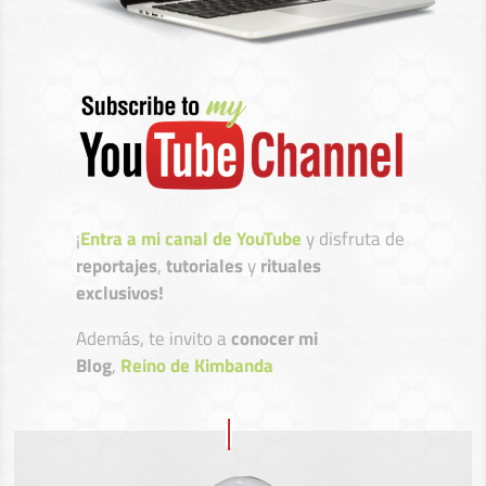
¡
Entra a mi canal de YouTube
y disfruta de
reportajes
,
tutoriales
y
rituales
exclusivos!
Además, te invito a
conocer mi
Blog
,
Reino de Kimbanda