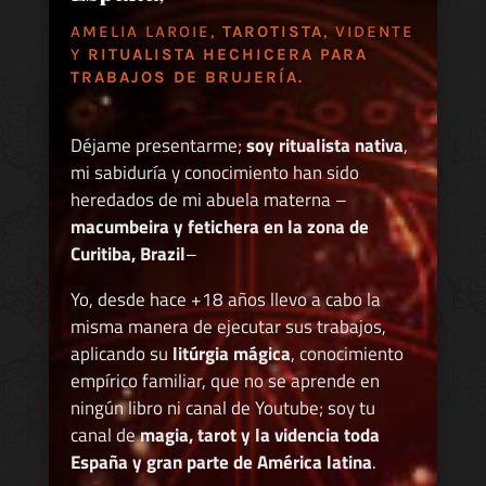
AMELIA LAROIE,
TAROTISTA
, VIDENTE
Y
RITUALISTA HECHICERA PARA
TRABAJOS DE BRUJERÍA.
Déjame presentarme;
soy ritualista nativa
,
mi sabiduría y conocimiento han sido
heredados de mi abuela materna –
macumbeira y fetichera en la zona de
Curitiba, Brazil
–
Yo, desde hace +18 años llevo a cabo la
misma manera de ejecutar sus trabajos,
aplicando su
litúrgia mágica
, conocimiento
empírico familiar, que no se aprende en
ningún libro ni canal de Youtube; soy tu
canal de
magia, tarot y la videncia toda
España y gran parte de América latina
.