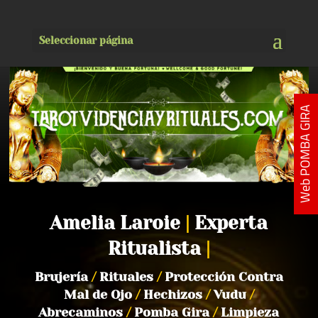
Seleccionar página
Web POMBA GIRA
Amelia Laroie
|
Experta
Ritualista
|
Brujería
/
Rituales
/
Protección Contra
Mal de Ojo
/
Hechizos
/
Vudu
/
Abrecaminos
/
Pomba Gira
/
Limpieza