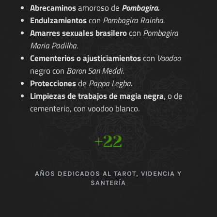
Abrecaminos
amoroso de
Pombagira.
Endulzamientos
con
Pombagira Rainha.
Amarres sexuales brasilero
con
Pombagira
Maria Padilha.
Cementerios o ajusticiamientos
con
Voodoo
negro con
Baron San Meddi.
Protecciones
de
Pappa Legba.
Limpiezas de trabajos de magia negra
, o de
cementerio, con voodoo blanco.
+22
AÑOS DEDICADOS AL TAROT, VIDENCIA Y
SANTERÍA