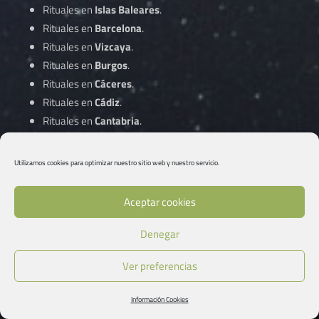
Rituales en
Islas Baleares
.
Rituales en
Barcelona
.
Rituales en
Vizcaya
.
Rituales en
Burgos
.
Rituales en
Cáceres
.
Rituales en
Cádiz
.
Rituales en
Cantabria
.
Rituales en
Castellón
.
Rituales en
Ciudad Real
.
Utilizamos cookies para optimizar nuestro sitio web y nuestro servicio.
Rituales en
Córdoba
.
Aceptar cookies
Rituales en
A Coruña
.
Denegar
Rituales en
Cuenca
.
Rituales en
Gipuzkoa
.
Ver preferencias
1
Rituales en
Girona
.
Rituales en
Granada
.
Información Cookies