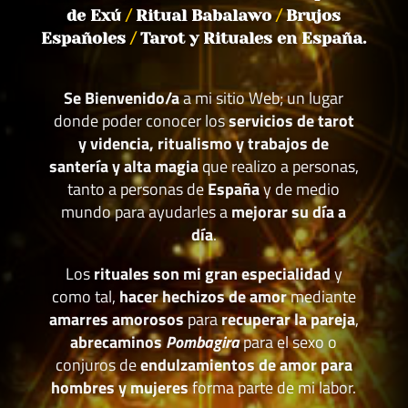
de Exú
/
Ritual Babalawo
/
Brujos
Españoles
/
Tarot y Rituales en España.
Se Bienvenido/a
a mi sitio Web; un lugar
donde poder conocer los
servicios de tarot
y videncia, ritualismo y trabajos de
santería y alta magia
que realizo a personas,
tanto a personas de
España
y de medio
mundo para ayudarles a
mejorar su día a
día
.
Los
rituales son mi gran especialidad
y
como tal,
hacer hechizos de amor
mediante
amarres amorosos
para
recuperar la pareja
,
abrecaminos
Pombagira
para el sexo o
conjuros de
endulzamientos de amor para
hombres y mujeres
forma parte de mi labor.