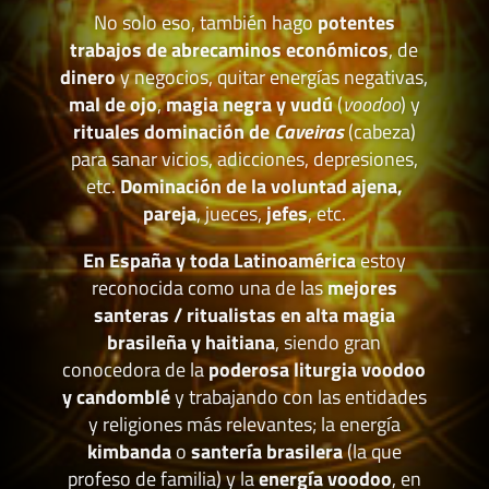
No solo eso, también hago
potentes
trabajos de abrecaminos económicos
, de
dinero
y negocios, quitar energías negativas,
mal de ojo
,
magia negra y vudú
(
voodoo
) y
rituales dominación de
Caveiras
(cabeza)
para sanar vicios, adicciones, depresiones,
etc.
Dominación de la voluntad ajena,
pareja
, jueces,
jefes
, etc.
En España y toda Latinoamérica
estoy
reconocida como una de las
mejores
santeras / ritualistas en alta magia
brasileña y haitiana
, siendo gran
conocedora de la
poderosa liturgia voodoo
y candomblé
y trabajando con las entidades
y religiones más relevantes; la energía
kimbanda
o
santería brasilera
(la que
profeso de familia) y la
energía voodoo
, en