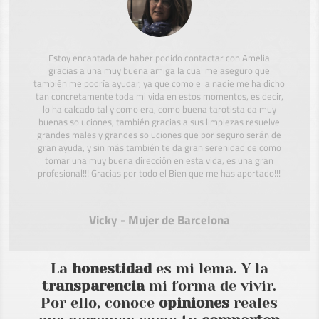
Estoy encantada de haber podido contactar con Amelia
gracias a una muy buena amiga la cual me aseguro que
también me podría ayudar, ya que como ella nadie me ha dicho
tan concretamente toda mi vida en estos momentos, es decir,
lo ha calcado tal y como era, como buena tarotista da muy
buenas soluciones, también gracias a sus limpiezas resuelve
grandes males y grandes soluciones que por seguro serán de
gran ayuda, y sin más también te da gran serenidad de como
tomar una muy buena dirección en esta vida, es una gran
profesional!!! Gracias por todo el Bien que me has aportado!!!
Vicky - Mujer de Barcelona
La
honestidad
es mi lema. Y la
transparencia
mi forma de vivir.
Por ello, conoce
opiniones
reales