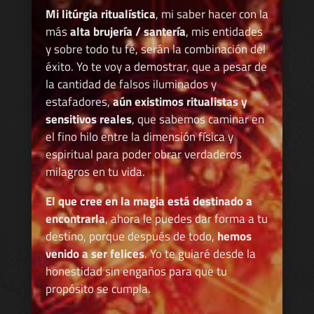
Mi litúrgia ritualística
, mi saber hacer con la
más
alta brujería / santería
, mis entidades
y sobre todo tu fé, serán la combinación del
éxito. Yo te voy a demostrar, que a pesar de
la cantidad de falsos iluminados y
estafadores,
aún existimos ritualistas y
sensitivos reales
, que sabemos caminar en
el fino hilo entre la dimensión física y
espiritual para poder obrar verdaderos
milagros en tu vida.
El que cree en la magia está destinado a
encontrarla
, ahora le puedes dar forma a tu
destino, porque después de todo,
hemos
venido a ser felices
. Yo te guiaré desde la
honestidad sin engaños para que tu
propósito se cumpla.