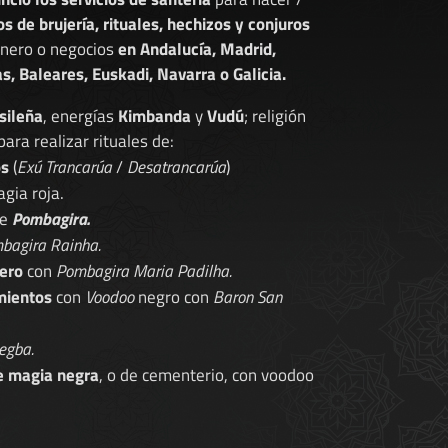
os de brujería, rituales, hechizos y conjuros
dinero o negocios
en Andalucía, Madrid,
s, Baleares, Euskadi, Navarra o Galicia.
sileña
, energías
Kimbanda
y
Vudú
; religión
 para realizar rituales de:
os
(
Exú Trancarúa
/
Desatrancarúa
)
gia roja.
de
Pombagira.
bagira Rainha.
ero
con
Pombagira Maria Padilha.
mientos
con
Voodoo
negro con
Baron San
egba.
e magia negra
, o de cementerio, con voodoo