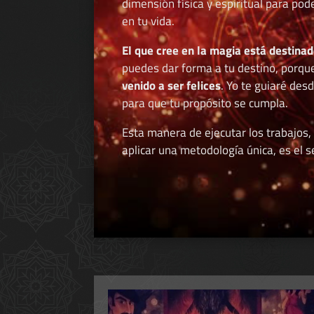
dimensión física y espiritual para po
en tu vida.
El que cree en la magia está destinad
puedes dar forma a tu destino, porqu
venido a ser felices
. Yo te guiaré des
para que tu propósito se cumpla.
Esta manera de ejecutar los trabajos,
aplicar una metodología única, es el se