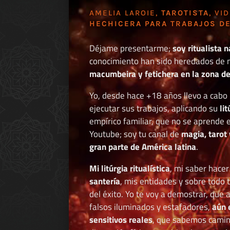
AMELIA LAROIE,
TAROTISTA
, VI
HECHICERA PARA TRABAJOS DE
Déjame presentarme;
soy ritualista n
conocimiento han sido heredados de 
macumbeira y fetichera en la zona de 
Yo, desde hace +18 años llevo a cab
ejecutar sus trabajos, aplicando su
li
empírico familiar, que no se aprende e
Youtube; soy tu canal de
magia, tarot 
gran parte de América latina
.
Mi litúrgia ritualística
, mi saber hace
santería
, mis entidades y sobre todo 
del éxito. Yo te voy a demostrar, que 
falsos iluminados y estafadores,
aún 
sensitivos reales
, que sabemos caminar