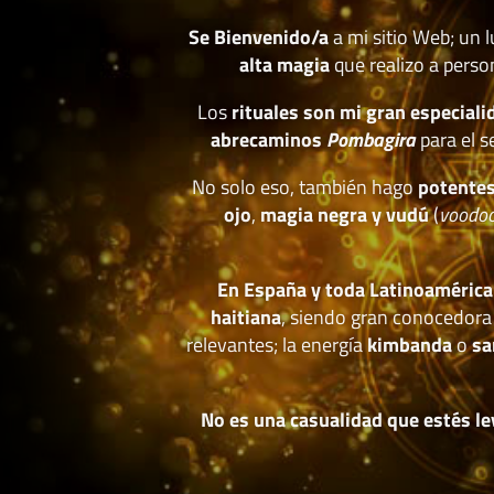
Se Bienvenido/a
a mi sitio Web; un 
alta magia
que realizo a perso
Los
rituales son mi gran especiali
abrecaminos
Pombagira
para el s
No solo eso, también hago
potentes
ojo
,
magia negra y vudú
(
voodo
En España y toda Latinoamérica
haitiana
, siendo gran conocedora
relevantes; la energía
kimbanda
o
sa
No es una casualidad que estés le