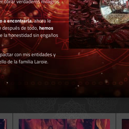
der obrar verdaderos milagros
o a encontrarla
, ahora le
e después de todo,
hemos
de la honestidad sin engaños
 pactar con mis entidades y
llo de la familia Laroie.