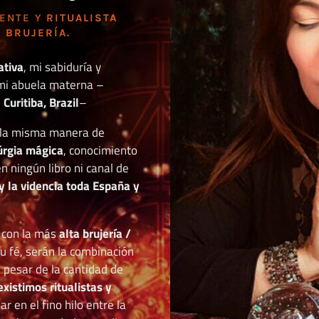
DENTE Y
RITUALISTA
 BRUJERÍA.
ativa
, mi sabiduría y
mi abuela materna –
Curitiba, Brazil
–
o la misma manera de
túrgia mágica
, conocimiento
n ningún libro ni canal de
y la videncia toda España y
r con la más
alta brujería /
tu fé, serán la combinación
a pesar de la cantidad de
existimos ritualistas y
 en el fino hilo entre la