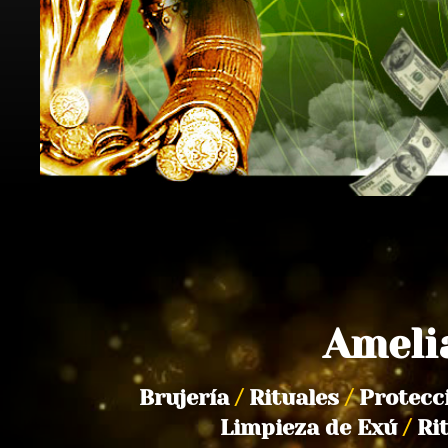
Ameli
Brujería
/
Rituales
/
Protecc
Limpieza de Exú
/
Ri