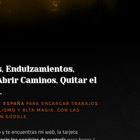
s
,
Endulzamientos
,
Abrir Caminos
,
Quitar el
.
N ESPAÑA
PARA ENCARGAR TRABAJOS
LISMO Y ALTA MAGIA. CON LAS
EN GOOGLE
.
o
y te encuentras mi web, la tarjeta
ncio los servicios de santería
para hacer /