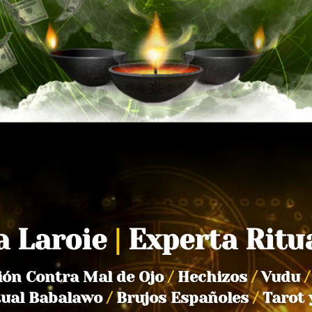
a Laroie
|
Experta Ritu
ión Contra Mal de Ojo
/
Hechizos
/
Vudu
/
tual Babalawo
/
Brujos Españoles
/
Tarot 