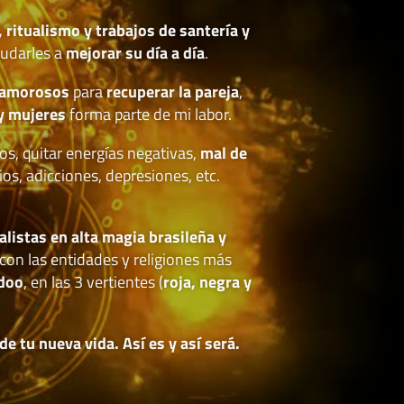
, ritualismo y trabajos de santería y
udarles a
mejorar su día a día
.
 amorosos
para
recuperar la pareja
,
y mujeres
forma parte de mi labor.
os, quitar energías negativas,
mal de
ios, adicciones, depresiones, etc.
.
alistas en alta magia brasileña y
con las entidades y religiones más
doo
, en las 3 vertientes (
roja, negra y
 tu nueva vida. Así es y así será.