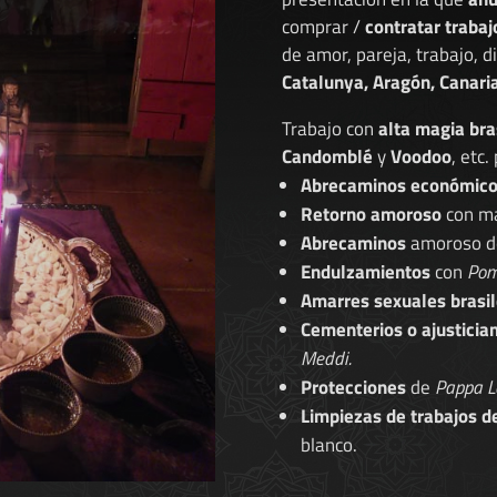
comprar /
contratar trabaj
de amor, pareja, trabajo, 
Catalunya, Aragón, Canaria
Trabajo con
alta magia bra
Candomblé
y
Voodoo
, etc.
Abrecaminos económic
Retorno amoroso
con ma
Abrecaminos
amoroso 
Endulzamientos
con
Pom
Amarres sexuales brasil
Cementerios o ajusticia
Meddi.
Protecciones
de
Pappa L
Limpiezas de trabajos d
blanco.