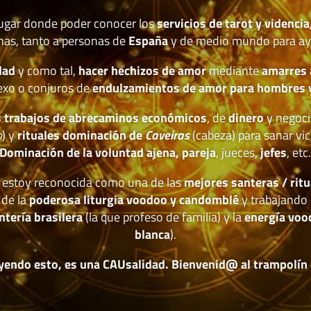
lugar donde poder conocer los
servicios de tarot y videncia
nas, tanto a personas de
España
y de medio mundo para ay
dad
y como tal,
hacer hechizos de amor
mediante
amarres
exo o conjuros de
endulzamientos de amor para hombres 
 trabajos de abrecaminos económicos
, de
dinero
y negoci
o
) y
rituales dominación de
Caveiras
(cabeza) para sanar vic
Dominación de la voluntad ajena, pareja
, jueces,
jefes
, etc
estoy reconocida como una de las
mejores santeras / ritu
 de la
poderosa liturgia voodoo y candomblé
y trabajando 
ntería brasilera
(la que profeso de familia) y la
energía voo
blanca
).
yendo esto, es una CAUsalidad. Bienvenid@ al trampolín de