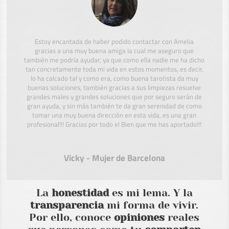
Estoy encantada de haber podido contactar con Amelia
gracias a una muy buena amiga la cual me aseguro que
también me podría ayudar, ya que como ella nadie me ha dicho
tan concretamente toda mi vida en estos momentos, es decir,
lo ha calcado tal y como era, como buena tarotista da muy
buenas soluciones, también gracias a sus limpiezas resuelve
grandes males y grandes soluciones que por seguro serán de
gran ayuda, y sin más también te da gran serenidad de como
tomar una muy buena dirección en esta vida, es una gran
profesional!!! Gracias por todo el Bien que me has aportado!!!
Vicky - Mujer de Barcelona
La
honestidad
es mi lema. Y la
transparencia
mi forma de vivir.
Por ello, conoce
opiniones
reales