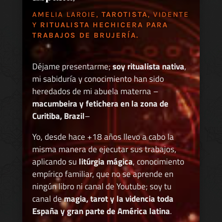
AMELIA LAROIE,
TAROTISTA
, VIDENTE
Y
RITUALISTA HECHICERA PARA
TRABAJOS DE BRUJERÍA.
Déjame presentarme;
soy ritualista nativa
,
mi sabiduría y conocimiento han sido
heredados de mi abuela materna –
macumbeira y fetichera en la zona de
Curitiba, Brazil
–
Yo, desde hace +18 años llevo a cabo la
misma manera de ejecutar sus trabajos,
aplicando su
litúrgia mágica
, conocimiento
empírico familiar, que no se aprende en
ningún libro ni canal de Youtube; soy tu
canal de
magia, tarot y la videncia toda
España y gran parte de América latina
.