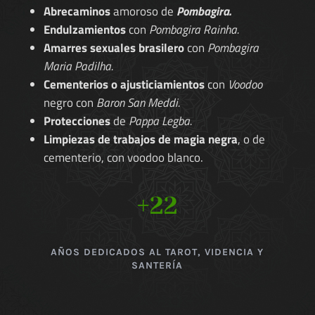
Abrecaminos
amoroso de
Pombagira.
Endulzamientos
con
Pombagira Rainha.
Amarres sexuales brasilero
con
Pombagira
Maria Padilha.
Cementerios o ajusticiamientos
con
Voodoo
negro con
Baron San Meddi.
Protecciones
de
Pappa Legba.
Limpiezas de trabajos de magia negra
, o de
cementerio, con voodoo blanco.
+22
AÑOS DEDICADOS AL TAROT, VIDENCIA Y
SANTERÍA