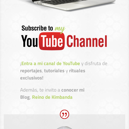
¡
Entra a mi canal de YouTube
y disfruta de
reportajes
,
tutoriales
y
rituales
exclusivos!
Además, te invito a
conocer mi
Blog
,
Reino de Kimbanda