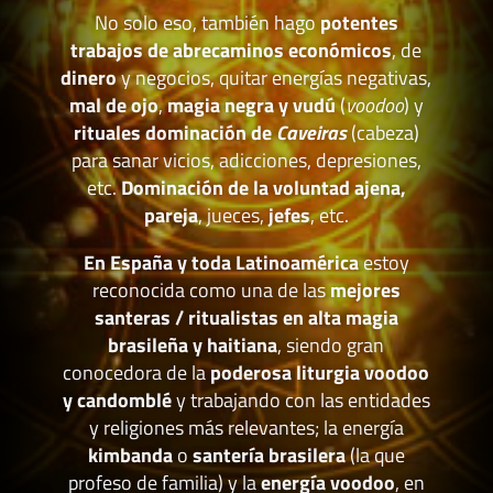
No solo eso, también hago
potentes
trabajos de abrecaminos económicos
, de
dinero
y negocios, quitar energías negativas,
mal de ojo
,
magia negra y vudú
(
voodoo
) y
rituales dominación de
Caveiras
(cabeza)
para sanar vicios, adicciones, depresiones,
etc.
Dominación de la voluntad ajena,
pareja
, jueces,
jefes
, etc.
En España y toda Latinoamérica
estoy
reconocida como una de las
mejores
santeras / ritualistas en alta magia
brasileña y haitiana
, siendo gran
conocedora de la
poderosa liturgia voodoo
y candomblé
y trabajando con las entidades
y religiones más relevantes; la energía
kimbanda
o
santería brasilera
(la que
profeso de familia) y la
energía voodoo
, en