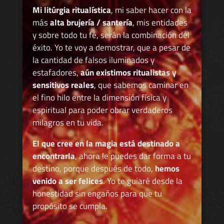
Mi litúrgia ritualística
, mi saber hacer con la
más
alta brujería / santería
, mis entidades
y sobre todo tu fé, serán la combinación del
éxito. Yo te voy a demostrar, que a pesar de
la cantidad de falsos iluminados y
estafadores,
aún existimos ritualistas y
sensitivos reales
, que sabemos caminar en
el fino hilo entre la dimensión física y
espiritual para poder obrar verdaderos
milagros en tu vida.
El que cree en la magia está destinado a
encontrarla
, ahora le puedes dar forma a tu
destino, porque después de todo,
hemos
venido a ser felices
. Yo te guiaré desde la
honestidad sin engaños para que tu
propósito se cumpla.