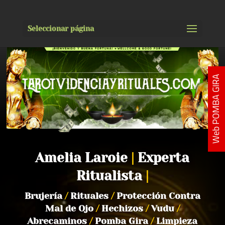
Seleccionar página
Web POMBA GIRA
Amelia Laroie
|
Experta
Ritualista
|
Brujería
/
Rituales
/
Protección Contra
Mal de Ojo
/
Hechizos
/
Vudu
/
Abrecaminos
/
Pomba Gira
/
Limpieza