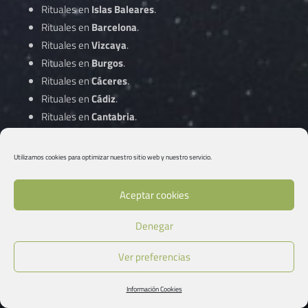
Rituales en
Islas Baleares
.
Rituales en
Barcelona
.
Rituales en
Vizcaya
.
Rituales en
Burgos
.
Rituales en
Cáceres
.
Rituales en
Cádiz
.
Rituales en
Cantabria
.
Rituales en
Castellón
.
Rituales en
Ciudad Real
.
Utilizamos cookies para optimizar nuestro sitio web y nuestro servicio.
Rituales en
Córdoba
.
Aceptar cookies
Rituales en
A Coruña
.
Denegar
Rituales en
Cuenca
.
Rituales en
Gipuzkoa
.
Ver preferencias
Rituales en
Girona
.
Rituales en
Granada
.
Información Cookies