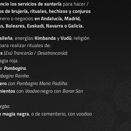
ncio los servicios de santería
para hacer /
os de brujería, rituales, hechizos y conjuros
dinero o negocios
en Andalucía, Madrid,
s, Baleares, Euskadi, Navarra o Galicia.
sileña
, energías
Kimbanda
y
Vudú
; religión
 para realizar rituales de:
os
(
Exú Trancarúa
/
Desatrancarúa
)
gia roja.
de
Pombagira.
bagira Rainha.
ero
con
Pombagira Maria Padilha.
mientos
con
Voodoo
negro con
Baron San
egba.
e magia negra
, o de cementerio, con voodoo