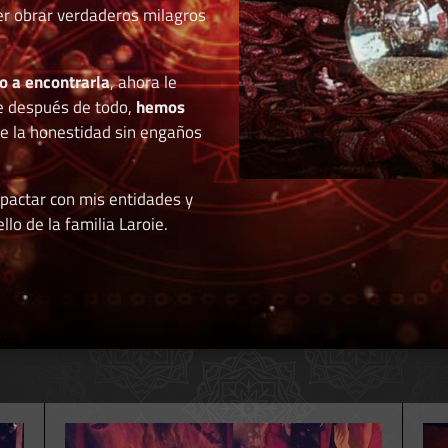
der obrar verdaderos milagros
o a encontrarla
, ahora le
e después de todo,
hemos
de la honestidad sin engaños
 pactar con mis entidades y
llo de la familia Laroie.