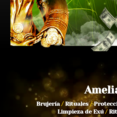
Ameli
Brujería
/
Rituales
/
Protecc
Limpieza de Exú
/
Ri