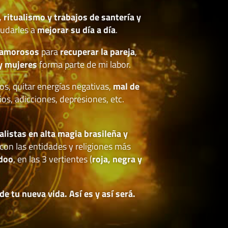
, ritualismo y trabajos de santería y
udarles a
mejorar su día a día
.
 amorosos
para
recuperar la pareja
,
y mujeres
forma parte de mi labor.
os, quitar energías negativas,
mal de
ios, adicciones, depresiones, etc.
.
alistas en alta magia brasileña y
con las entidades y religiones más
doo
, en las 3 vertientes (
roja, negra y
 tu nueva vida. Así es y así será.