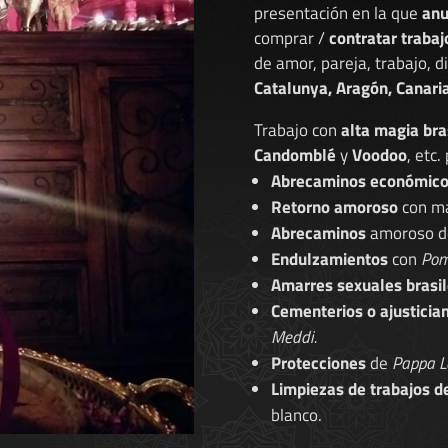
presentación en la que
anu
comprar /
contratar trabaj
de amor, pareja, trabajo, 
Catalunya, Aragón, Canaria
Trabajo con
alta magia bra
Candomblé
y
Voodoo
, etc.
Abrecaminos económic
Retorno amoroso
con ma
Abrecaminos
amoroso 
Endulzamientos
con
Pom
Amarres sexuales brasil
Cementerios o ajusticia
Meddi.
Protecciones
de
Pappa L
Limpiezas de trabajos d
blanco.