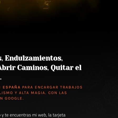
s
,
Endulzamientos
,
Abrir Caminos
,
Quitar el
.
N ESPAÑA
PARA ENCARGAR TRABAJOS
LISMO Y ALTA MAGIA. CON LAS
EN GOOGLE
.
o
y te encuentras mi web, la tarjeta