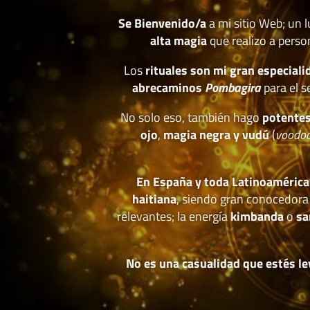
Se Bienvenido/a
a mi sitio Web; un 
alta magia
que realizo a perso
Los
rituales son mi gran especiali
abrecaminos
Pombagira
para el s
No solo eso, también hago
potentes
ojo
,
magia negra y vudú
(
voodo
En España y toda Latinoamérica
haitiana
, siendo gran conocedora
relevantes; la energía
kimbanda
o
sa
No es una casualidad que estés le