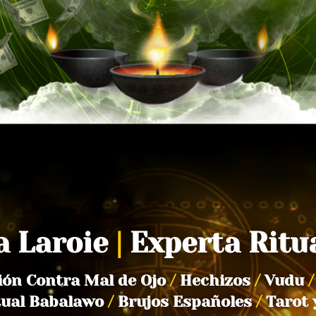
a Laroie
|
Experta Ritu
ión Contra Mal de Ojo
/
Hechizos
/
Vudu
/
tual Babalawo
/
Brujos Españoles
/
Tarot 