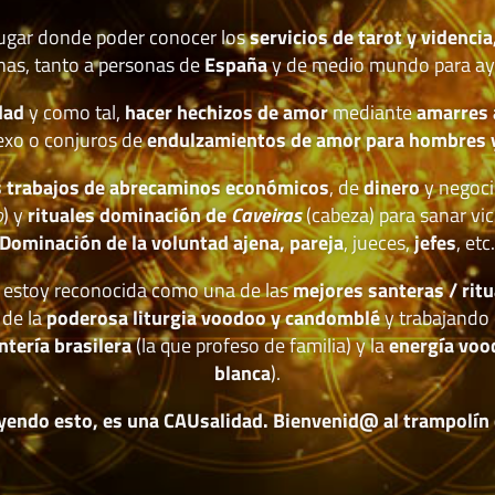
lugar donde poder conocer los
servicios de tarot y videncia
nas, tanto a personas de
España
y de medio mundo para ay
dad
y como tal,
hacer hechizos de amor
mediante
amarres
exo o conjuros de
endulzamientos de amor para hombres 
 trabajos de abrecaminos económicos
, de
dinero
y negoci
o
) y
rituales dominación de
Caveiras
(cabeza) para sanar vic
Dominación de la voluntad ajena, pareja
, jueces,
jefes
, etc
estoy reconocida como una de las
mejores santeras / ritu
 de la
poderosa liturgia voodoo y candomblé
y trabajando 
ntería brasilera
(la que profeso de familia) y la
energía voo
blanca
).
yendo esto, es una CAUsalidad. Bienvenid@ al trampolín de