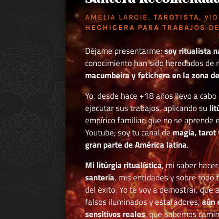
AMELIA LAROIE,
TAROTISTA
, VI
HECHICERA PARA TRABAJOS DE
Déjame presentarme;
soy ritualista n
conocimiento han sido heredados de 
macumbeira y fetichera en la zona de 
Yo, desde hace +18 años llevo a cab
ejecutar sus trabajos, aplicando su
li
empírico familiar, que no se aprende e
Youtube; soy tu canal de
magia, tarot 
gran parte de América latina
.
Mi litúrgia ritualística
, mi saber hace
santería
, mis entidades y sobre todo 
del éxito. Yo te voy a demostrar, que 
falsos iluminados y estafadores,
aún 
sensitivos reales
, que sabemos caminar