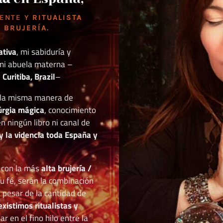
DENTE Y
RITUALISTA
 BRUJERÍA.
ativa
, mi sabiduría y
mi abuela materna –
Curitiba, Brazil
–
o la misma manera de
túrgia mágica
, conocimiento
n ningún libro ni canal de
y la videncia toda España y
r con la más
alta brujería /
tu fé, serán la combinación
a pesar de la cantidad de
existimos ritualistas y
 en el fino hilo entre la