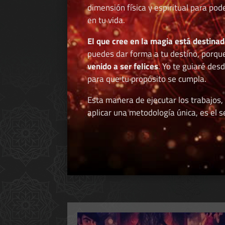
dimensión física y espiritual para po
en tu vida.
El que cree en la magia está destinad
puedes dar forma a tu destino, porqu
venido a ser felices
. Yo te guiaré des
para que tu propósito se cumpla.
Esta manera de ejecutar los trabajos,
aplicar una metodología única, es el se