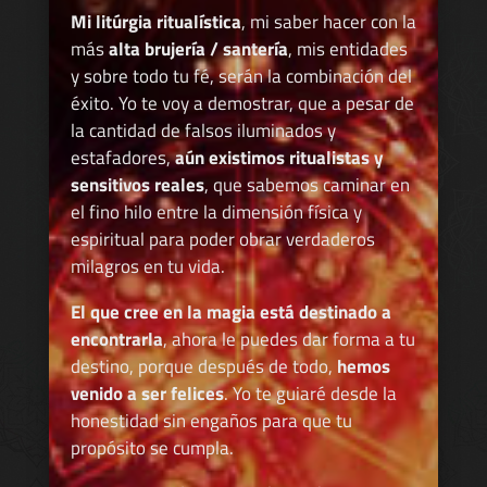
Mi litúrgia ritualística
, mi saber hacer con la
más
alta brujería / santería
, mis entidades
y sobre todo tu fé, serán la combinación del
éxito. Yo te voy a demostrar, que a pesar de
la cantidad de falsos iluminados y
estafadores,
aún existimos ritualistas y
sensitivos reales
, que sabemos caminar en
el fino hilo entre la dimensión física y
espiritual para poder obrar verdaderos
milagros en tu vida.
El que cree en la magia está destinado a
encontrarla
, ahora le puedes dar forma a tu
destino, porque después de todo,
hemos
venido a ser felices
. Yo te guiaré desde la
honestidad sin engaños para que tu
propósito se cumpla.