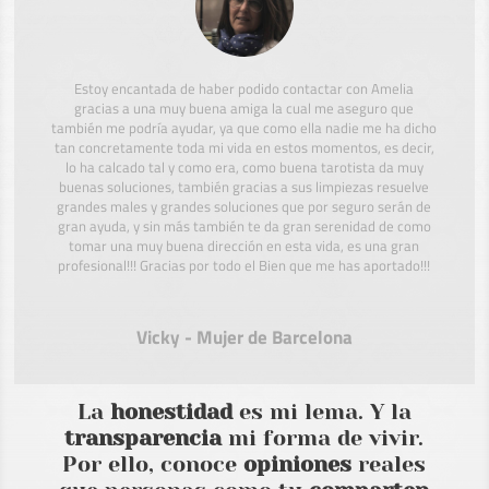
Estoy encantada de haber podido contactar con Amelia
gracias a una muy buena amiga la cual me aseguro que
también me podría ayudar, ya que como ella nadie me ha dicho
tan concretamente toda mi vida en estos momentos, es decir,
lo ha calcado tal y como era, como buena tarotista da muy
buenas soluciones, también gracias a sus limpiezas resuelve
grandes males y grandes soluciones que por seguro serán de
gran ayuda, y sin más también te da gran serenidad de como
tomar una muy buena dirección en esta vida, es una gran
profesional!!! Gracias por todo el Bien que me has aportado!!!
Vicky - Mujer de Barcelona
La
honestidad
es mi lema. Y la
transparencia
mi forma de vivir.
Por ello, conoce
opiniones
reales