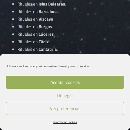
Rituales en
Islas Baleares
.
Rituales en
Barcelona
.
Rituales en
Vizcaya
.
Rituales en
Burgos
.
Rituales en
Cáceres
.
Rituales en
Cádiz
.
Rituales en
Cantabria
.
Rituales en
Castellón
.
Rituales en
Ciudad Real
.
Utilizamos cookies para optimizar nuestro sitio web y nuestro servicio.
Rituales en
Córdoba
.
Aceptar cookies
Rituales en
A Coruña
.
Denegar
Rituales en
Cuenca
.
Rituales en
Gipuzkoa
.
Ver preferencias
Rituales en
Girona
.
Rituales en
Granada
.
Información Cookies