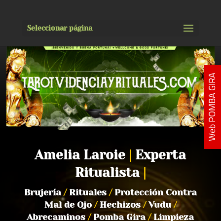
Seleccionar página
Web POMBA GIRA
Amelia Laroie
|
Experta
Ritualista
|
Brujería
/
Rituales
/
Protección Contra
Mal de Ojo
/
Hechizos
/
Vudu
/
Abrecaminos
/
Pomba Gira
/
Limpieza