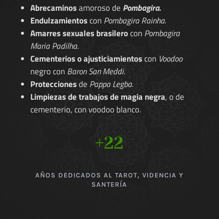
Abrecaminos
amoroso de
Pombagira.
Endulzamientos
con
Pombagira Rainha.
Amarres sexuales brasilero
con
Pombagira
Maria Padilha.
Cementerios o ajusticiamientos
con
Voodoo
negro con
Baron San Meddi.
Protecciones
de
Pappa Legba.
Limpiezas de trabajos de magia negra
, o de
cementerio, con voodoo blanco.
+22
AÑOS DEDICADOS AL TAROT, VIDENCIA Y
SANTERÍA