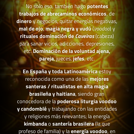
No solo eso, también hago
potentes
trabajos de abrecaminos económicos
, de
dinero
y negocios, quitar energías negativas,
mal de ojo
,
magia negra y vudú
(
voodoo
) y
rituales dominación de
Caveiras
(cabeza)
para sanar vicios, adicciones, depresiones,
etc.
Dominación de la voluntad ajena,
pareja
, jueces,
jefes
, etc.
En España y toda Latinoamérica
estoy
reconocida como una de las
mejores
santeras / ritualistas en alta magia
brasileña y haitiana
, siendo gran
conocedora de la
poderosa liturgia voodoo
y candomblé
y trabajando con las entidades
y religiones más relevantes; la energía
kimbanda
o
santería brasilera
(la que
profeso de familia) y la
energía voodoo
, en