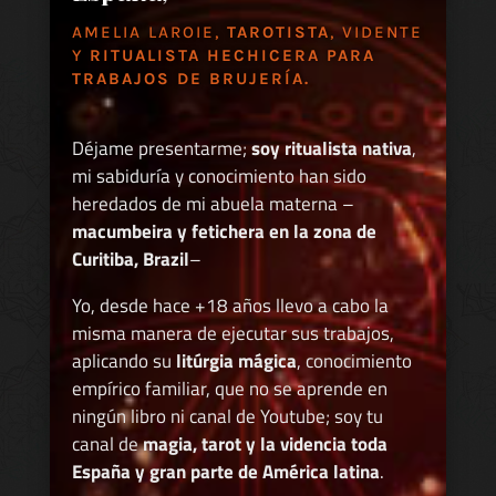
AMELIA LAROIE,
TAROTISTA
, VIDENTE
Y
RITUALISTA HECHICERA PARA
TRABAJOS DE BRUJERÍA.
Déjame presentarme;
soy ritualista nativa
,
mi sabiduría y conocimiento han sido
heredados de mi abuela materna –
macumbeira y fetichera en la zona de
Curitiba, Brazil
–
Yo, desde hace +18 años llevo a cabo la
misma manera de ejecutar sus trabajos,
aplicando su
litúrgia mágica
, conocimiento
empírico familiar, que no se aprende en
ningún libro ni canal de Youtube; soy tu
canal de
magia, tarot y la videncia toda
España y gran parte de América latina
.