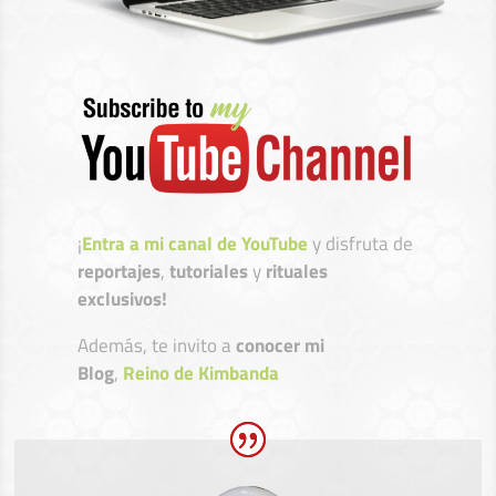
¡
Entra a mi canal de YouTube
y disfruta de
reportajes
,
tutoriales
y
rituales
exclusivos!
Además, te invito a
conocer mi
Blog
,
Reino de Kimbanda