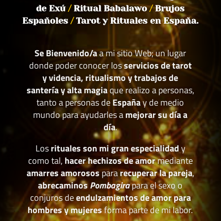
de Exú
/
Ritual Babalawo
/
Brujos
Españoles
/
Tarot y Rituales en España.
Se Bienvenido/a
a mi sitio Web; un lugar
donde poder conocer los
servicios de tarot
y videncia, ritualismo y trabajos de
santería y alta magia
que realizo a personas,
tanto a personas de
España
y de medio
mundo para ayudarles a
mejorar su día a
día
.
Los
rituales son mi gran especialidad
y
como tal,
hacer hechizos de amor
mediante
amarres amorosos
para
recuperar la pareja
,
abrecaminos
Pombagira
para el sexo o
conjuros de
endulzamientos de amor para
hombres y mujeres
forma parte de mi labor.