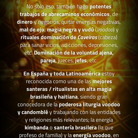
No solo eso, también hago
potentes
trabajos de abrecaminos económicos
, de
dinero
y negocios, quitar energías negativas,
mal de ojo
,
magia negra y vudú
(
voodoo
) y
rituales dominación de
Caveiras
(cabeza)
para sanar vicios, adicciones, depresiones,
etc.
Dominación de la voluntad ajena,
pareja
, jueces,
jefes
, etc.
En España y toda Latinoamérica
estoy
reconocida como una de las
mejores
santeras / ritualistas en alta magia
brasileña y haitiana
, siendo gran
conocedora de la
poderosa liturgia voodoo
y candomblé
y trabajando con las entidades
y religiones más relevantes; la energía
kimbanda
o
santería brasilera
(la que
profeso de familia) y la
energía voodoo
, en