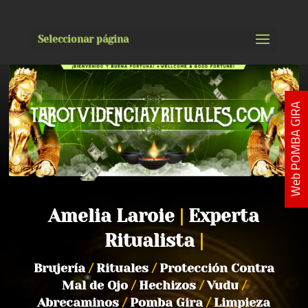
Seleccionar página
Web POMBA GIRA
Amelia Laroie
|
Experta
Ritualista
|
Brujería
/
Rituales
/
Protección Contra
Mal de Ojo
/
Hechizos
/
Vudu
/
Abrecaminos
/
Pomba Gira
/
Limpieza