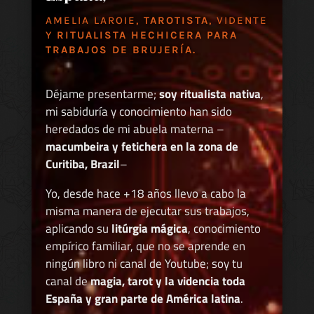
AMELIA LAROIE,
TAROTISTA
, VIDENTE
Y
RITUALISTA HECHICERA PARA
TRABAJOS DE BRUJERÍA.
Déjame presentarme;
soy ritualista nativa
,
mi sabiduría y conocimiento han sido
heredados de mi abuela materna –
macumbeira y fetichera en la zona de
Curitiba, Brazil
–
Yo, desde hace +18 años llevo a cabo la
misma manera de ejecutar sus trabajos,
aplicando su
litúrgia mágica
, conocimiento
empírico familiar, que no se aprende en
ningún libro ni canal de Youtube; soy tu
canal de
magia, tarot y la videncia toda
España y gran parte de América latina
.