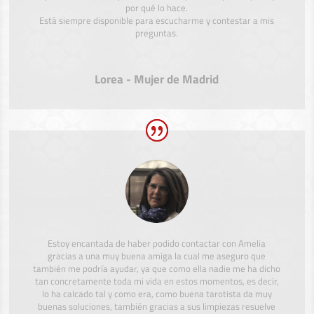
por qué lo hace.
Está siempre disponible para escucharme y contestar a mis
preguntas.
Lorea - Mujer de Madrid
Estoy encantada de haber podido contactar con Amelia
gracias a una muy buena amiga la cual me aseguro que
también me podría ayudar, ya que como ella nadie me ha dicho
tan concretamente toda mi vida en estos momentos, es decir,
lo ha calcado tal y como era, como buena tarotista da muy
buenas soluciones, también gracias a sus limpiezas resuelve