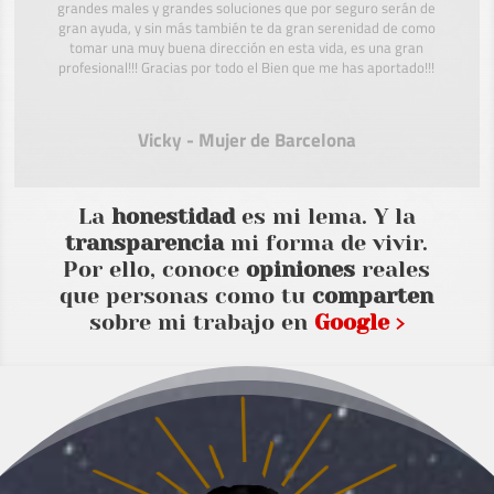
grandes males y grandes soluciones que por seguro serán de
gran ayuda, y sin más también te da gran serenidad de como
tomar una muy buena dirección en esta vida, es una gran
profesional!!! Gracias por todo el Bien que me has aportado!!!
Vicky - Mujer de Barcelona
La
honestidad
es mi lema. Y la
transparencia
mi forma de vivir.
Por ello, conoce
opiniones
reales
que personas como tu
comparten
sobre mi trabajo en
Google ›