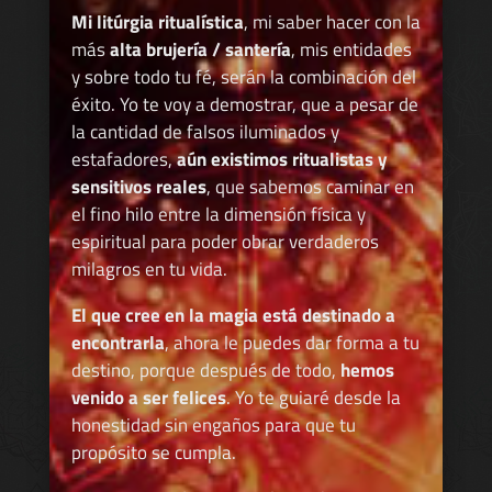
Mi litúrgia ritualística
, mi saber hacer con la
más
alta brujería / santería
, mis entidades
y sobre todo tu fé, serán la combinación del
éxito. Yo te voy a demostrar, que a pesar de
la cantidad de falsos iluminados y
estafadores,
aún existimos ritualistas y
sensitivos reales
, que sabemos caminar en
el fino hilo entre la dimensión física y
espiritual para poder obrar verdaderos
milagros en tu vida.
El que cree en la magia está destinado a
encontrarla
, ahora le puedes dar forma a tu
destino, porque después de todo,
hemos
venido a ser felices
. Yo te guiaré desde la
honestidad sin engaños para que tu
propósito se cumpla.