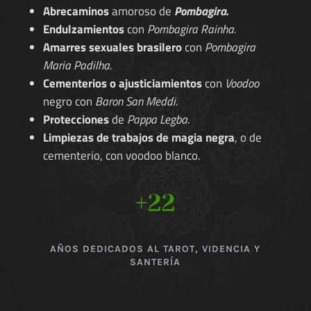
Abrecaminos
amoroso de
Pombagira.
Endulzamientos
con
Pombagira Rainha.
Amarres sexuales brasilero
con
Pombagira
Maria Padilha.
Cementerios o ajusticiamientos
con
Voodoo
negro con
Baron San Meddi.
Protecciones
de
Pappa Legba.
Limpiezas de trabajos de magia negra
, o de
cementerio, con voodoo blanco.
+22
AÑOS DEDICADOS AL TAROT, VIDENCIA Y
SANTERÍA