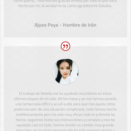
como quería… muchísimas gracias Amelia por todo lo que hace
hecho por mi, la verdad no se como agradecerte Saludos.
Ajyeo Poye - Hombre de Irán
El trabajo de Amelia me ha ayudado muchísimo en estos
últimos etapas de mi vida. Mi hermana y yo nos hemos pasado
una temporada difícil y acudí a ella para que nos ayuda cómo
podemos salir de una situación complicada, todo hemos hecho
telefónicamente pero ha sido muy eficaz todo lo q Amelia ha
hecho, seguimos todos sus instrucciones y consejos y nos ha
ayudado casi en todo, hemos tenido un cambio muy grande
para bien, en la parte personal ella ha sido siempre atenta y