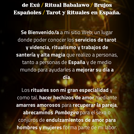
de Exú
/
Ritual Babalawo
/
Brujos
Españoles
/
Tarot y Rituales en España.
Se Bienvenido/a
a mi sitio Web; un lugar
donde poder conocer los
servicios de tarot
y videncia, ritualismo y trabajos de
santería y alta magia
que realizo a personas,
tanto a personas de
España
y de medio
mundo para ayudarles a
mejorar su día a
día
.
Los
rituales son mi gran especialidad
y
como tal,
hacer hechizos de amor
mediante
amarres amorosos
para
recuperar la pareja
,
abrecaminos
Pombagira
para el sexo o
conjuros de
endulzamientos de amor para
hombres y mujeres
forma parte de mi labor.