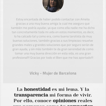
Estoy encantada de haber podido contactar con Amelia
gracias a una muy buena amiga la cual me aseguro que
también me podría ayudar, ya que como ella nadie me ha dicho
tan concretamente toda mi vida en estos momentos, es decir,
lo ha calcado tal y como era, como buena tarotista da muy
buenas soluciones, también gracias a sus limpiezas resuelve
grandes males y grandes soluciones que por seguro serán de
gran ayuda, y sin más también te da gran serenidad de como
tomar una muy buena dirección en esta vida, es una gran
profesional!!! Gracias por todo el Bien que me has aportado!!!
Vicky - Mujer de Barcelona
La
honestidad
es mi lema. Y la
transparencia
mi forma de vivir.
Por ello, conoce
opiniones
reales