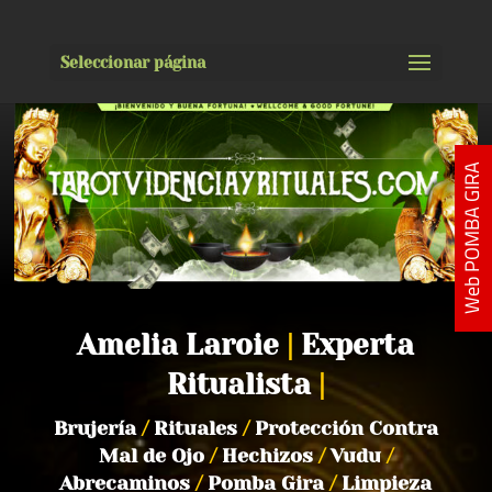
Seleccionar página
Web POMBA GIRA
Amelia Laroie
|
Experta
Ritualista
|
Brujería
/
Rituales
/
Protección Contra
Mal de Ojo
/
Hechizos
/
Vudu
/
Abrecaminos
/
Pomba Gira
/
Limpieza