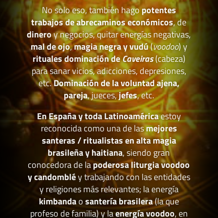
No solo eso, también hago
potentes
trabajos de abrecaminos económicos
, de
dinero
y negocios, quitar energías negativas,
mal de ojo
,
magia negra y vudú
(
voodoo
) y
rituales dominación de
Caveiras
(cabeza)
para sanar vicios, adicciones, depresiones,
etc.
Dominación de la voluntad ajena,
pareja
, jueces,
jefes
, etc.
En España y toda Latinoamérica
estoy
reconocida como una de las
mejores
santeras / ritualistas en alta magia
brasileña y haitiana
, siendo gran
conocedora de la
poderosa liturgia voodoo
y candomblé
y trabajando con las entidades
y religiones más relevantes; la energía
kimbanda
o
santería brasilera
(la que
profeso de familia) y la
energía voodoo
, en