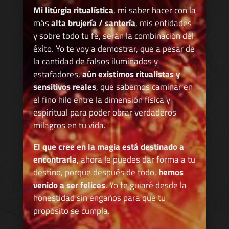
Mi litúrgia ritualística
, mi saber hacer con la
más
alta brujería / santería
, mis entidades
y sobre todo tu fé, serán la combinación del
éxito. Yo te voy a demostrar, que a pesar de
la cantidad de falsos iluminados y
estafadores,
aún existimos ritualistas y
sensitivos reales
, que sabemos caminar en
el fino hilo entre la dimensión física y
espiritual para poder obrar verdaderos
milagros en tu vida.
El que cree en la magia está destinado a
encontrarla
, ahora le puedes dar forma a tu
destino, porque después de todo,
hemos
venido a ser felices
. Yo te guiaré desde la
honestidad sin engaños para que tu
propósito se cumpla.