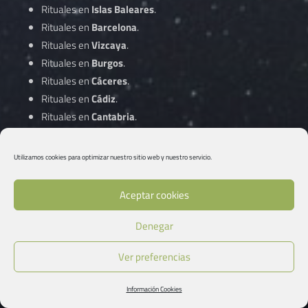
Rituales en
Islas Baleares
.
Rituales en
Barcelona
.
Rituales en
Vizcaya
.
Rituales en
Burgos
.
Rituales en
Cáceres
.
Rituales en
Cádiz
.
Rituales en
Cantabria
.
Rituales en
Castellón
.
Rituales en
Ciudad Real
.
Utilizamos cookies para optimizar nuestro sitio web y nuestro servicio.
Rituales en
Córdoba
.
Aceptar cookies
Rituales en
A Coruña
.
Denegar
Rituales en
Cuenca
.
Rituales en
Gipuzkoa
.
Ver preferencias
Rituales en
Girona
.
Rituales en
Granada
.
Información Cookies