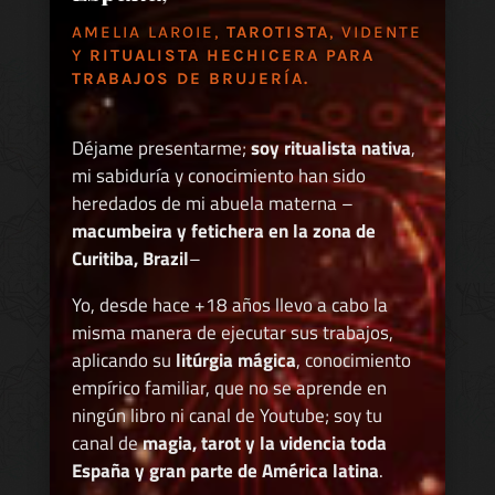
AMELIA LAROIE,
TAROTISTA
, VIDENTE
Y
RITUALISTA HECHICERA PARA
TRABAJOS DE BRUJERÍA.
Déjame presentarme;
soy ritualista nativa
,
mi sabiduría y conocimiento han sido
heredados de mi abuela materna –
macumbeira y fetichera en la zona de
Curitiba, Brazil
–
Yo, desde hace +18 años llevo a cabo la
misma manera de ejecutar sus trabajos,
aplicando su
litúrgia mágica
, conocimiento
empírico familiar, que no se aprende en
ningún libro ni canal de Youtube; soy tu
canal de
magia, tarot y la videncia toda
España y gran parte de América latina
.