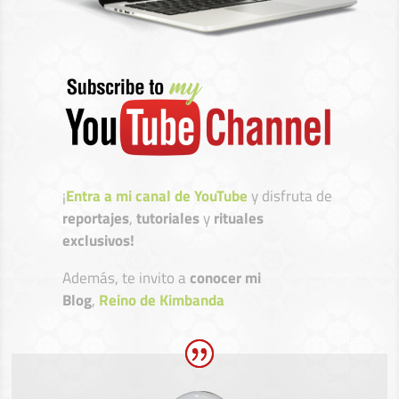
¡
Entra a mi canal de YouTube
y disfruta de
reportajes
,
tutoriales
y
rituales
exclusivos!
Además, te invito a
conocer mi
Blog
,
Reino de Kimbanda