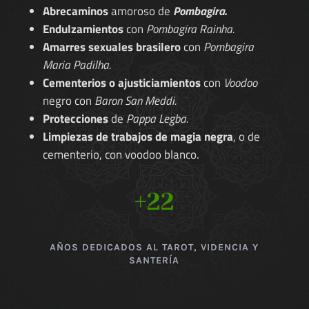
Abrecaminos
amoroso de
Pombagira.
Endulzamientos
con
Pombagira Rainha.
Amarres sexuales brasilero
con
Pombagira
Maria Padilha.
Cementerios o ajusticiamientos
con
Voodoo
negro con
Baron San Meddi.
Protecciones
de
Pappa Legba.
Limpiezas de trabajos de magia negra
, o de
cementerio, con voodoo blanco.
+22
AÑOS DEDICADOS AL TAROT, VIDENCIA Y
SANTERÍA