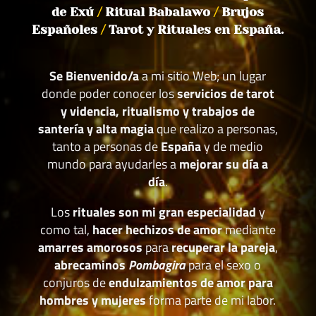
de Exú
/
Ritual Babalawo
/
Brujos
Españoles
/
Tarot y Rituales en España.
Se Bienvenido/a
a mi sitio Web; un lugar
donde poder conocer los
servicios de tarot
y videncia, ritualismo y trabajos de
santería y alta magia
que realizo a personas,
tanto a personas de
España
y de medio
mundo para ayudarles a
mejorar su día a
día
.
Los
rituales son mi gran especialidad
y
como tal,
hacer hechizos de amor
mediante
amarres amorosos
para
recuperar la pareja
,
abrecaminos
Pombagira
para el sexo o
conjuros de
endulzamientos de amor para
hombres y mujeres
forma parte de mi labor.