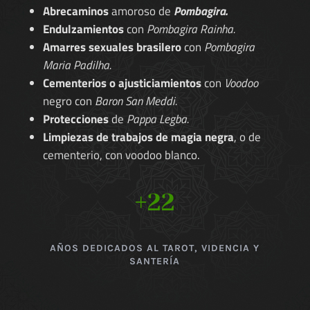
Abrecaminos
amoroso de
Pombagira.
Endulzamientos
con
Pombagira Rainha.
Amarres sexuales brasilero
con
Pombagira
Maria Padilha.
Cementerios o ajusticiamientos
con
Voodoo
negro con
Baron San Meddi.
Protecciones
de
Pappa Legba.
Limpiezas de trabajos de magia negra
, o de
cementerio, con voodoo blanco.
+22
AÑOS DEDICADOS AL TAROT, VIDENCIA Y
SANTERÍA