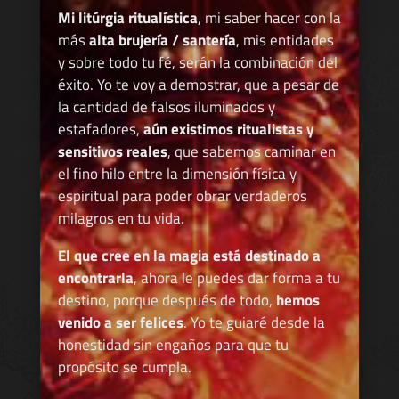
Mi litúrgia ritualística
, mi saber hacer con la
más
alta brujería / santería
, mis entidades
y sobre todo tu fé, serán la combinación del
éxito. Yo te voy a demostrar, que a pesar de
la cantidad de falsos iluminados y
estafadores,
aún existimos ritualistas y
sensitivos reales
, que sabemos caminar en
el fino hilo entre la dimensión física y
espiritual para poder obrar verdaderos
milagros en tu vida.
El que cree en la magia está destinado a
encontrarla
, ahora le puedes dar forma a tu
destino, porque después de todo,
hemos
venido a ser felices
. Yo te guiaré desde la
honestidad sin engaños para que tu
propósito se cumpla.