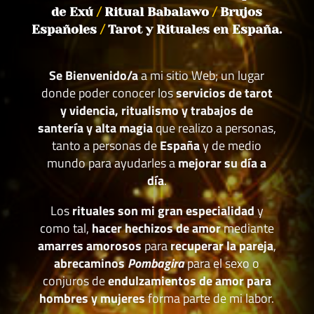
de Exú
/
Ritual Babalawo
/
Brujos
Españoles
/
Tarot y Rituales en España.
Se Bienvenido/a
a mi sitio Web; un lugar
donde poder conocer los
servicios de tarot
y videncia, ritualismo y trabajos de
santería y alta magia
que realizo a personas,
tanto a personas de
España
y de medio
mundo para ayudarles a
mejorar su día a
día
.
Los
rituales son mi gran especialidad
y
como tal,
hacer hechizos de amor
mediante
amarres amorosos
para
recuperar la pareja
,
abrecaminos
Pombagira
para el sexo o
conjuros de
endulzamientos de amor para
hombres y mujeres
forma parte de mi labor.