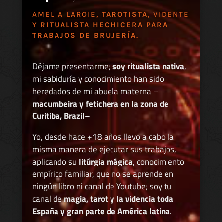
AMELIA LAROIE,
TAROTISTA
, VIDENTE
Y
RITUALISTA HECHICERA PARA
TRABAJOS DE BRUJERÍA.
Déjame presentarme;
soy ritualista nativa
,
mi sabiduría y conocimiento han sido
heredados de mi abuela materna –
macumbeira y fetichera en la zona de
Curitiba, Brazil
–
Yo, desde hace +18 años llevo a cabo la
misma manera de ejecutar sus trabajos,
aplicando su
litúrgia mágica
, conocimiento
empírico familiar, que no se aprende en
ningún libro ni canal de Youtube; soy tu
canal de
magia, tarot y la videncia toda
España y gran parte de América latina
.