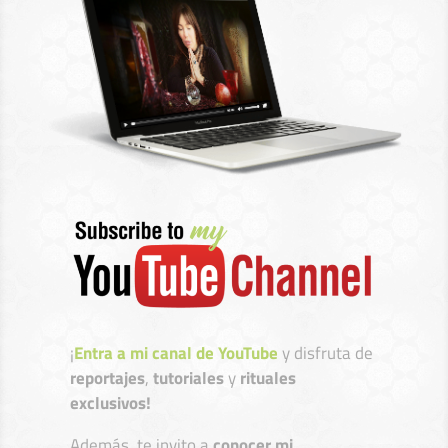
¡
Entra a mi canal de YouTube
y disfruta de
reportajes
,
tutoriales
y
rituales
exclusivos!
Además, te invito a
conocer mi