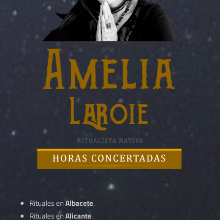
Rituales en
Albacete
.
Rituales en
Alicante
.