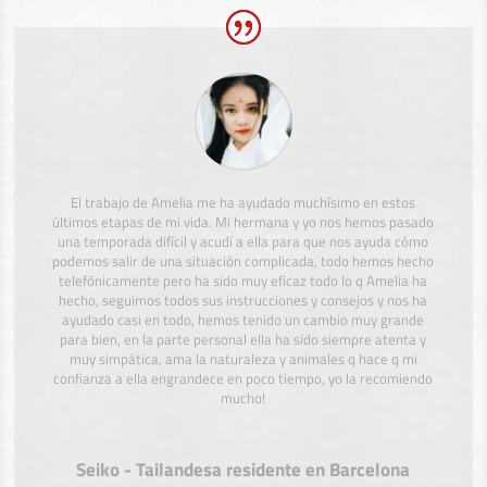
El trabajo de Amelia me ha ayudado muchísimo en estos
últimos etapas de mi vida. Mi hermana y yo nos hemos pasado
una temporada difícil y acudí a ella para que nos ayuda cómo
podemos salir de una situación complicada, todo hemos hecho
telefónicamente pero ha sido muy eficaz todo lo q Amelia ha
hecho, seguimos todos sus instrucciones y consejos y nos ha
ayudado casi en todo, hemos tenido un cambio muy grande
para bien, en la parte personal ella ha sido siempre atenta y
muy simpática, ama la naturaleza y animales q hace q mi
confianza a ella engrandece en poco tiempo, yo la recomiendo
mucho!
Seiko - Tailandesa residente en Barcelona