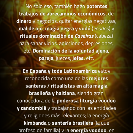
No solo eso, también hago
potentes
trabajos de abrecaminos económicos
, de
dinero
y negocios, quitar energías negativas,
mal de ojo
,
magia negra y vudú
(
voodoo
) y
rituales dominación de
Caveiras
(cabeza)
para sanar vicios, adicciones, depresiones,
etc.
Dominación de la voluntad ajena,
pareja
, jueces,
jefes
, etc.
En España y toda Latinoamérica
estoy
reconocida como una de las
mejores
santeras / ritualistas en alta magia
brasileña y haitiana
, siendo gran
conocedora de la
poderosa liturgia voodoo
y candomblé
y trabajando con las entidades
y religiones más relevantes; la energía
kimbanda
o
santería brasilera
(la que
profeso de familia) y la
energía voodoo
, en