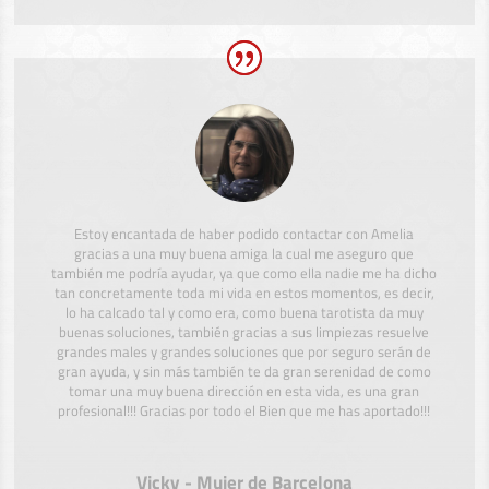
Estoy encantada de haber podido contactar con Amelia
gracias a una muy buena amiga la cual me aseguro que
también me podría ayudar, ya que como ella nadie me ha dicho
tan concretamente toda mi vida en estos momentos, es decir,
lo ha calcado tal y como era, como buena tarotista da muy
buenas soluciones, también gracias a sus limpiezas resuelve
grandes males y grandes soluciones que por seguro serán de
gran ayuda, y sin más también te da gran serenidad de como
tomar una muy buena dirección en esta vida, es una gran
profesional!!! Gracias por todo el Bien que me has aportado!!!
Vicky - Mujer de Barcelona