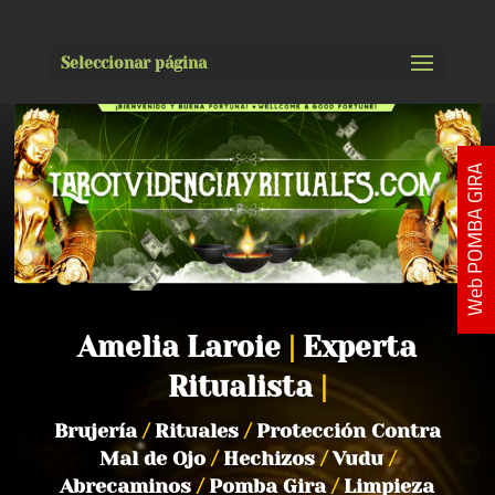
Seleccionar página
Web POMBA GIRA
Amelia Laroie
|
Experta
Ritualista
|
Brujería
/
Rituales
/
Protección Contra
Mal de Ojo
/
Hechizos
/
Vudu
/
Abrecaminos
/
Pomba Gira
/
Limpieza