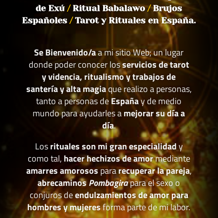
de Exú
/
Ritual Babalawo
/
Brujos
Españoles
/
Tarot y Rituales en España.
Se Bienvenido/a
a mi sitio Web; un lugar
donde poder conocer los
servicios de tarot
y videncia, ritualismo y trabajos de
santería y alta magia
que realizo a personas,
tanto a personas de
España
y de medio
mundo para ayudarles a
mejorar su día a
día
.
Los
rituales son mi gran especialidad
y
como tal,
hacer hechizos de amor
mediante
amarres amorosos
para
recuperar la pareja
,
abrecaminos
Pombagira
para el sexo o
conjuros de
endulzamientos de amor para
hombres y mujeres
forma parte de mi labor.