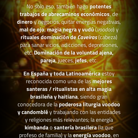
No solo eso, también hago
potentes
trabajos de abrecaminos económicos
, de
dinero
y negocios, quitar energías negativas,
mal de ojo
,
magia negra y vudú
(
voodoo
) y
rituales dominación de
Caveiras
(cabeza)
para sanar vicios, adicciones, depresiones,
etc.
Dominación de la voluntad ajena,
pareja
, jueces,
jefes
, etc.
En España y toda Latinoamérica
estoy
reconocida como una de las
mejores
santeras / ritualistas en alta magia
brasileña y haitiana
, siendo gran
conocedora de la
poderosa liturgia voodoo
y candomblé
y trabajando con las entidades
y religiones más relevantes; la energía
kimbanda
o
santería brasilera
(la que
profeso de familia) y la
energía voodoo
, en