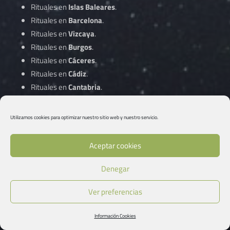
Rituales en
Islas Baleares
.
Rituales en
Barcelona
.
Rituales en
Vizcaya
.
Rituales en
Burgos
.
Rituales en
Cáceres
.
Rituales en
Cádiz
.
Rituales en
Cantabria
.
Rituales en
Castellón
.
Rituales en
Ciudad Real
.
Utilizamos cookies para optimizar nuestro sitio web y nuestro servicio.
Rituales en
Córdoba
.
Aceptar cookies
Rituales en
A Coruña
.
Denegar
Rituales en
Cuenca
.
Rituales en
Gipuzkoa
.
Ver preferencias
Rituales en
Girona
.
Rituales en
Granada
.
Información Cookies