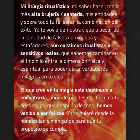
Mi litúrgia ritualística
, mi saber hacer con la
más
alta brujería / santería
, mis entidades
y sobre todo tu fé, serán la combinación del
éxito. Yo te voy a demostrar, que a pesar de
la cantidad de falsos iluminados y
estafadores,
aún existimos ritualistas y
sensitivos reales
, que sabemos caminar en
el fino hilo entre la dimensión física y
espiritual para poder obrar verdaderos
milagros en tu vida.
El que cree en la magia está destinado a
encontrarla
, ahora le puedes dar forma a tu
destino, porque después de todo,
hemos
venido a ser felices
. Yo te guiaré desde la
honestidad sin engaños para que tu
propósito se cumpla.