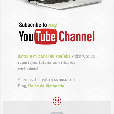
¡
Entra a mi canal de YouTube
y disfruta de
reportajes
,
tutoriales
y
rituales
exclusivos!
Además, te invito a
conocer mi
Blog
,
Reino de Kimbanda