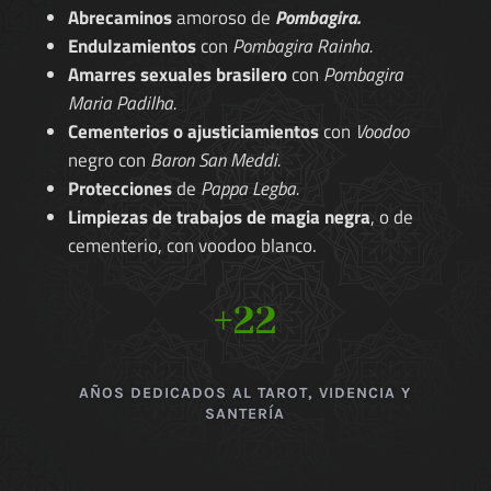
Abrecaminos
amoroso de
Pombagira.
Endulzamientos
con
Pombagira Rainha.
Amarres sexuales brasilero
con
Pombagira
Maria Padilha.
Cementerios o ajusticiamientos
con
Voodoo
negro con
Baron San Meddi.
Protecciones
de
Pappa Legba.
Limpiezas de trabajos de magia negra
, o de
cementerio, con voodoo blanco.
+22
AÑOS DEDICADOS AL TAROT, VIDENCIA Y
SANTERÍA