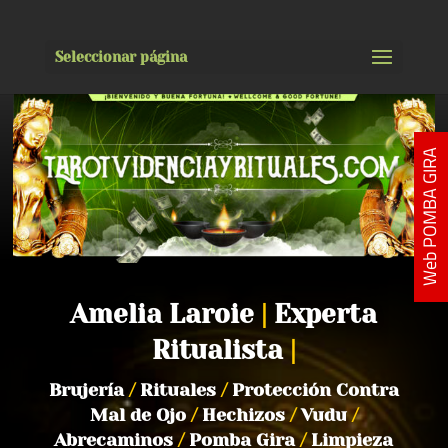
Seleccionar página
Web POMBA GIRA
Amelia Laroie
|
Experta
Ritualista
|
Brujería
/
Rituales
/
Protección Contra
Mal de Ojo
/
Hechizos
/
Vudu
/
Abrecaminos
/
Pomba Gira
/
Limpieza