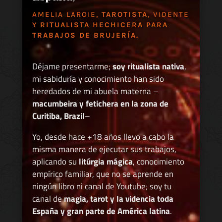
AMELIA LAROIE,
TAROTISTA
, VIDENTE
Y
RITUALISTA HECHICERA PARA
TRABAJOS DE BRUJERÍA.
Déjame presentarme;
soy ritualista nativa
,
mi sabiduría y conocimiento han sido
heredados de mi abuela materna –
macumbeira y fetichera en la zona de
Curitiba, Brazil
–
Yo, desde hace +18 años llevo a cabo la
misma manera de ejecutar sus trabajos,
aplicando su
litúrgia mágica
, conocimiento
empírico familiar, que no se aprende en
ningún libro ni canal de Youtube; soy tu
canal de
magia, tarot y la videncia toda
España y gran parte de América latina
.