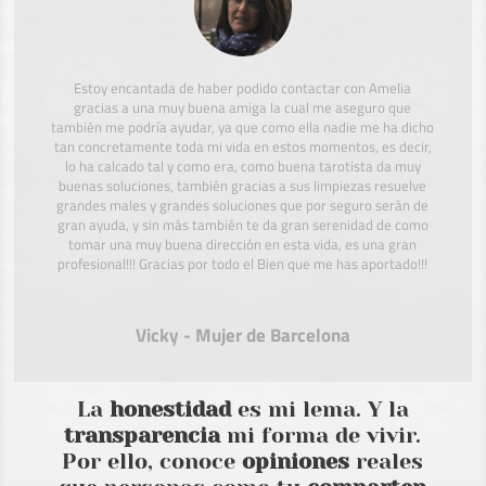
Estoy encantada de haber podido contactar con Amelia
gracias a una muy buena amiga la cual me aseguro que
también me podría ayudar, ya que como ella nadie me ha dicho
tan concretamente toda mi vida en estos momentos, es decir,
lo ha calcado tal y como era, como buena tarotista da muy
buenas soluciones, también gracias a sus limpiezas resuelve
grandes males y grandes soluciones que por seguro serán de
gran ayuda, y sin más también te da gran serenidad de como
tomar una muy buena dirección en esta vida, es una gran
profesional!!! Gracias por todo el Bien que me has aportado!!!
Vicky - Mujer de Barcelona
La
honestidad
es mi lema. Y la
transparencia
mi forma de vivir.
Por ello, conoce
opiniones
reales