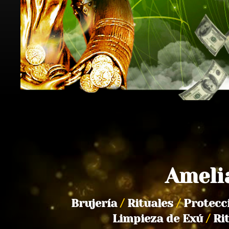
Ameli
Brujería
/
Rituales
/
Protecc
Limpieza de Exú
/
Ri