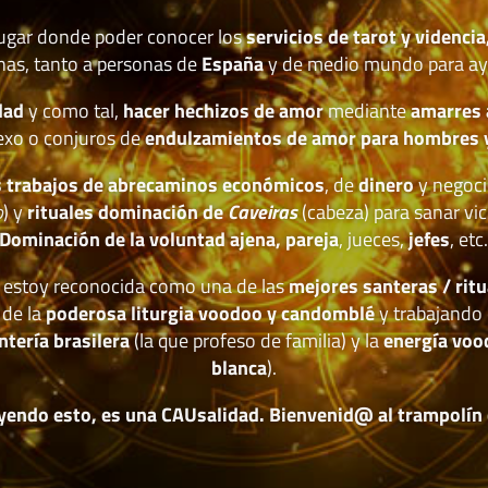
lugar donde poder conocer los
servicios de tarot y videncia
nas, tanto a personas de
España
y de medio mundo para ay
dad
y como tal,
hacer hechizos de amor
mediante
amarres
exo o conjuros de
endulzamientos de amor para hombres 
 trabajos de abrecaminos económicos
, de
dinero
y negoci
o
) y
rituales dominación de
Caveiras
(cabeza) para sanar vic
Dominación de la voluntad ajena, pareja
, jueces,
jefes
, etc
estoy reconocida como una de las
mejores santeras / ritu
 de la
poderosa liturgia voodoo y candomblé
y trabajando 
ntería brasilera
(la que profeso de familia) y la
energía voo
blanca
).
yendo esto, es una CAUsalidad. Bienvenid@ al trampolín de