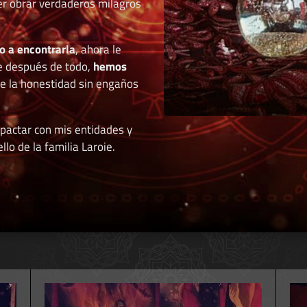
der obrar verdaderos milagros
o a encontrarla
, ahora le
e después de todo,
hemos
de la honestidad sin engaños
 pactar con mis entidades y
llo de la familia Laroie.