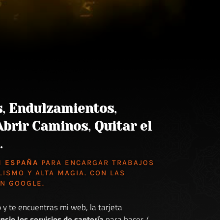
s
,
Endulzamientos
,
Abrir Caminos
,
Quitar el
.
N ESPAÑA
PARA ENCARGAR TRABAJOS
LISMO Y ALTA MAGIA. CON LAS
EN GOOGLE
.
o
y te encuentras mi web, la tarjeta
ncio los servicios de santería
para hacer /