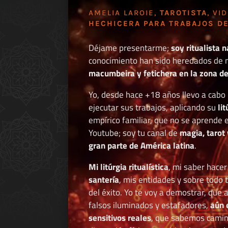
AMELIA LAROIE,
TAROTISTA
, VI
HECHICERA PARA TRABAJOS DE
Déjame presentarme;
soy ritualista n
conocimiento han sido heredados de 
macumbeira y fetichera en la zona de 
Yo, desde hace +18 años llevo a cab
ejecutar sus trabajos, aplicando su
li
empírico familiar, que no se aprende e
Youtube; soy tu canal de
magia, tarot 
gran parte de América latina
.
Mi litúrgia ritualística
, mi saber hace
santería
, mis entidades y sobre todo 
del éxito. Yo te voy a demostrar, que 
falsos iluminados y estafadores,
aún 
sensitivos reales
, que sabemos caminar