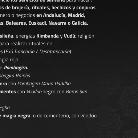
os de brujería, rituales, hechizos y conjuros
dinero o negocios
en Andalucía, Madrid,
s, Baleares, Euskadi, Navarra o Galicia.
sileña
, energías
Kimbanda
y
Vudú
; religión
 para realizar rituales de:
os
(
Exú Trancarúa
/
Desatrancarúa
)
gia roja.
de
Pombagira.
bagira Rainha.
ero
con
Pombagira Maria Padilha.
mientos
con
Voodoo
negro con
Baron San
egba.
e magia negra
, o de cementerio, con voodoo