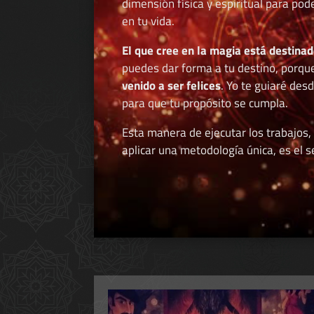
dimensión física y espiritual para po
en tu vida.
El que cree en la magia está destinad
puedes dar forma a tu destino, porqu
venido a ser felices
. Yo te guiaré des
para que tu propósito se cumpla.
Esta manera de ejecutar los trabajos,
aplicar una metodología única, es el se