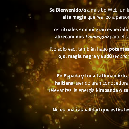
Se Bienvenido/a
a mi sitio Web; un 
alta magia
que realizo a perso
Los
rituales son mi gran especiali
abrecaminos
Pombagira
para el s
No solo eso, también hago
potentes
ojo
,
magia negra y vudú
(
voodo
En España y toda Latinoamérica
haitiana
, siendo gran conocedora
relevantes; la energía
kimbanda
o
sa
No es una casualidad que estés le