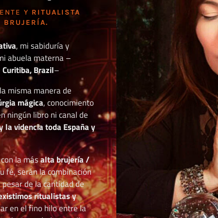
DENTE Y
RITUALISTA
 BRUJERÍA.
ativa
, mi sabiduría y
mi abuela materna –
Curitiba, Brazil
–
o la misma manera de
túrgia mágica
, conocimiento
n ningún libro ni canal de
y la videncia toda España y
r con la más
alta brujería /
tu fé, serán la combinación
a pesar de la cantidad de
existimos ritualistas y
 en el fino hilo entre la