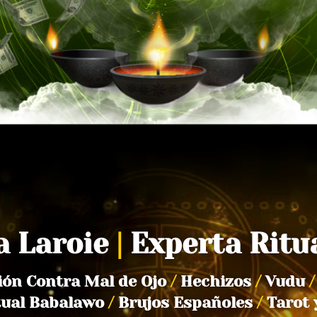
a Laroie
|
Experta Ritu
ión Contra Mal de Ojo
/
Hechizos
/
Vudu
/
tual Babalawo
/
Brujos Españoles
/
Tarot 