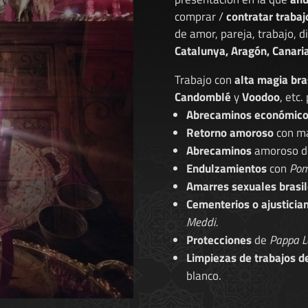
comprar /
contratar trabaj
de amor, pareja, trabajo, 
Catalunya, Aragón, Canaria
Trabajo con
alta magia bra
Candomblé
y
Voodoo
, etc.
Abrecaminos económic
Retorno amoroso
con ma
Abrecaminos
amoroso 
Endulzamientos
con
Pom
Amarres sexuales brasil
Cementerios o ajusticia
Meddi.
Protecciones
de
Pappa L
Limpiezas de trabajos d
blanco.