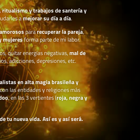
, ritualismo y trabajos de santería y
udarles a
mejorar su día a día
.
 amorosos
para
recuperar la pareja
,
y mujeres
forma parte de mi labor.
os, quitar energías negativas,
mal de
ios, adicciones, depresiones, etc.
.
alistas en alta magia brasileña y
con las entidades y religiones más
doo
, en las 3 vertientes (
roja, negra y
 tu nueva vida. Así es y así será.