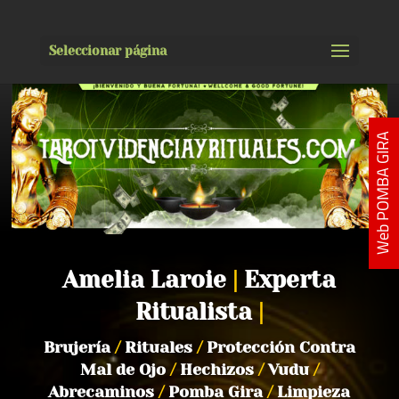
Seleccionar página
Web POMBA GIRA
Amelia Laroie
|
Experta
Ritualista
|
Brujería
/
Rituales
/
Protección Contra
Mal de Ojo
/
Hechizos
/
Vudu
/
Abrecaminos
/
Pomba Gira
/
Limpieza