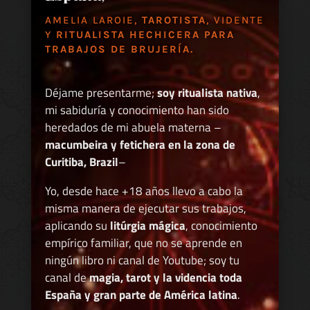
AMELIA LAROIE,
TAROTISTA
, VIDENTE
Y
RITUALISTA HECHICERA PARA
TRABAJOS DE BRUJERÍA.
Déjame presentarme;
soy ritualista nativa
,
mi sabiduría y conocimiento han sido
heredados de mi abuela materna –
macumbeira y fetichera en la zona de
Curitiba, Brazil
–
Yo, desde hace +18 años llevo a cabo la
misma manera de ejecutar sus trabajos,
aplicando su
litúrgia mágica
, conocimiento
empírico familiar, que no se aprende en
ningún libro ni canal de Youtube; soy tu
canal de
magia, tarot y la videncia toda
España y gran parte de América latina
.