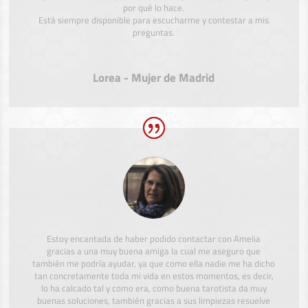
por qué lo hace.
Está siempre disponible para escucharme y contestar a mis
preguntas.
Lorea - Mujer de Madrid
Estoy encantada de haber podido contactar con Amelia
gracias a una muy buena amiga la cual me aseguro que
también me podría ayudar, ya que como ella nadie me ha dicho
tan concretamente toda mi vida en estos momentos, es decir,
lo ha calcado tal y como era, como buena tarotista da muy
buenas soluciones, también gracias a sus limpiezas resuelve