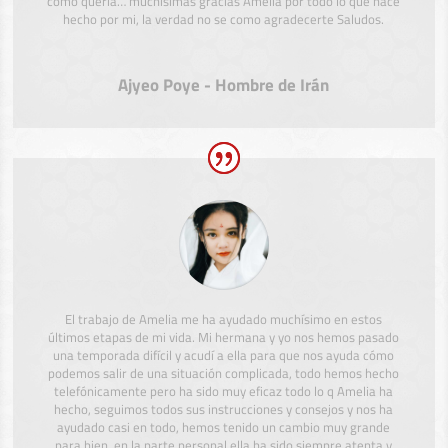
como quería… muchísimas gracias Amelia por todo lo que hace
hecho por mi, la verdad no se como agradecerte Saludos.
Ajyeo Poye - Hombre de Irán
El trabajo de Amelia me ha ayudado muchísimo en estos
últimos etapas de mi vida. Mi hermana y yo nos hemos pasado
una temporada difícil y acudí a ella para que nos ayuda cómo
podemos salir de una situación complicada, todo hemos hecho
telefónicamente pero ha sido muy eficaz todo lo q Amelia ha
hecho, seguimos todos sus instrucciones y consejos y nos ha
ayudado casi en todo, hemos tenido un cambio muy grande
para bien, en la parte personal ella ha sido siempre atenta y