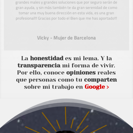
grandes males y grandes soluciones que por seguro serán de
gran ayuda, y sin más también te da gran serenidad de como
tomar una muy buena dirección en esta vida, es una gran
profesional!!! Gracias por todo el Bien que me has aportado!!!
Vicky - Mujer de Barcelona
La
honestidad
es mi lema. Y la
transparencia
mi forma de vivir.
Por ello, conoce
opiniones
reales
que personas como tu
comparten
sobre mi trabajo en
Google ›