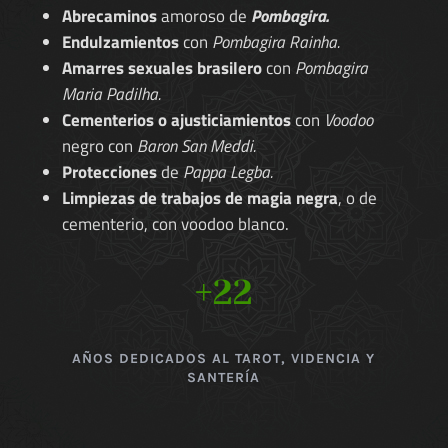
Abrecaminos
amoroso de
Pombagira.
Endulzamientos
con
Pombagira Rainha.
Amarres sexuales brasilero
con
Pombagira
Maria Padilha.
Cementerios o ajusticiamientos
con
Voodoo
negro con
Baron San Meddi.
Protecciones
de
Pappa Legba.
Limpiezas de trabajos de magia negra
, o de
cementerio, con voodoo blanco.
+22
AÑOS DEDICADOS AL TAROT, VIDENCIA Y
SANTERÍA