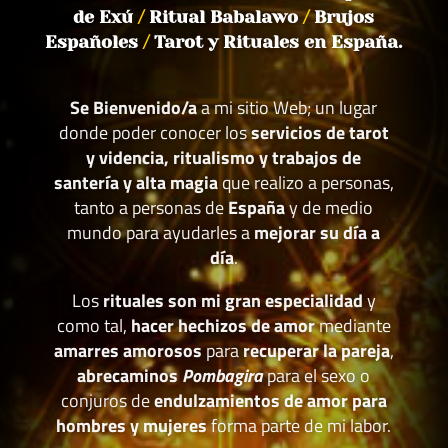
de Exú
/
Ritual Babalawo
/
Brujos
Españoles
/
Tarot y Rituales en España.
Se Bienvenido/a
a mi sitio Web; un lugar
donde poder conocer los
servicios de tarot
y videncia, ritualismo y trabajos de
santería y alta magia
que realizo a personas,
tanto a personas de
España
y de medio
mundo para ayudarles a
mejorar su día a
día
.
Los
rituales son mi gran especialidad
y
como tal,
hacer hechizos de amor
mediante
amarres amorosos
para
recuperar la pareja
,
abrecaminos
Pombagira
para el sexo o
conjuros de
endulzamientos de amor para
hombres y mujeres
forma parte de mi labor.