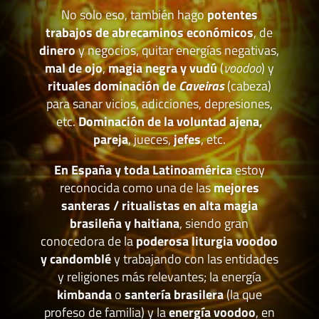
No solo eso, también hago
potentes
trabajos de abrecaminos económicos
, de
dinero
y negocios, quitar energías negativas,
mal de ojo
,
magia negra y vudú
(
voodoo
) y
rituales dominación de
Caveiras
(cabeza)
para sanar vicios, adicciones, depresiones,
etc.
Dominación de la voluntad ajena,
pareja
, jueces,
jefes
, etc.
En España y toda Latinoamérica
estoy
reconocida como una de las
mejores
santeras / ritualistas en alta magia
brasileña y haitiana
, siendo gran
conocedora de la
poderosa liturgia voodoo
y candomblé
y trabajando con las entidades
y religiones más relevantes; la energía
kimbanda
o
santería brasilera
(la que
profeso de familia) y la
energía voodoo
, en