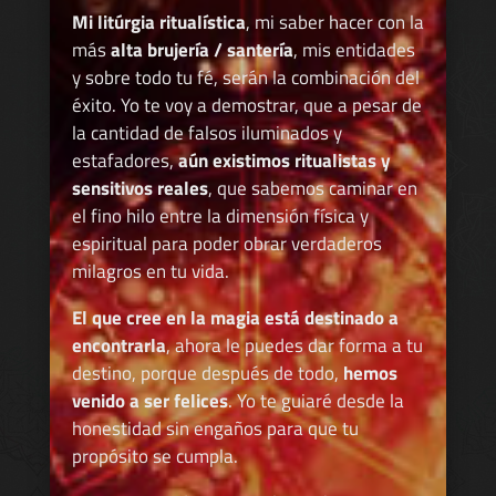
Mi litúrgia ritualística
, mi saber hacer con la
más
alta brujería / santería
, mis entidades
y sobre todo tu fé, serán la combinación del
éxito. Yo te voy a demostrar, que a pesar de
la cantidad de falsos iluminados y
estafadores,
aún existimos ritualistas y
sensitivos reales
, que sabemos caminar en
el fino hilo entre la dimensión física y
espiritual para poder obrar verdaderos
milagros en tu vida.
El que cree en la magia está destinado a
encontrarla
, ahora le puedes dar forma a tu
destino, porque después de todo,
hemos
venido a ser felices
. Yo te guiaré desde la
honestidad sin engaños para que tu
propósito se cumpla.