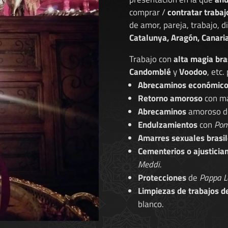
comprar /
contratar trabaj
de amor, pareja, trabajo, 
Catalunya, Aragón, Canaria
Trabajo con
alta magia bra
Candomblé
y
Voodoo
, etc.
Abrecaminos económic
Retorno amoroso
con ma
Abrecaminos
amoroso 
Endulzamientos
con
Pom
Amarres sexuales brasil
Cementerios o ajusticia
Meddi.
Protecciones
de
Pappa L
Limpiezas de trabajos d
blanco.