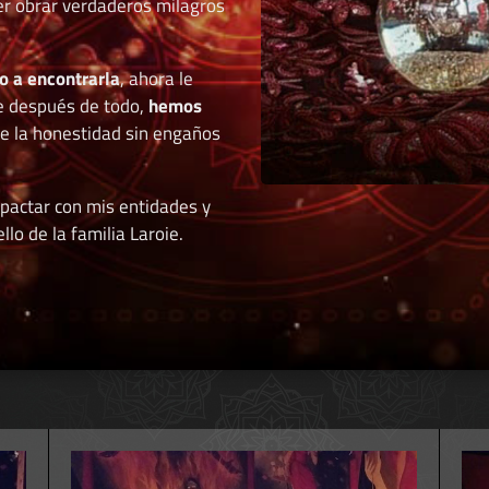
der obrar verdaderos milagros
o a encontrarla
, ahora le
e después de todo,
hemos
de la honestidad sin engaños
 pactar con mis entidades y
llo de la familia Laroie.