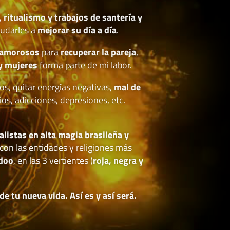
, ritualismo y trabajos de santería y
udarles a
mejorar su día a día
.
 amorosos
para
recuperar la pareja
,
y mujeres
forma parte de mi labor.
os, quitar energías negativas,
mal de
ios, adicciones, depresiones, etc.
.
alistas en alta magia brasileña y
con las entidades y religiones más
doo
, en las 3 vertientes (
roja, negra y
 tu nueva vida. Así es y así será.