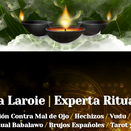
a Laroie
|
Experta Ritu
ión Contra Mal de Ojo
/
Hechizos
/
Vudu
/
tual Babalawo
/
Brujos Españoles
/
Tarot 