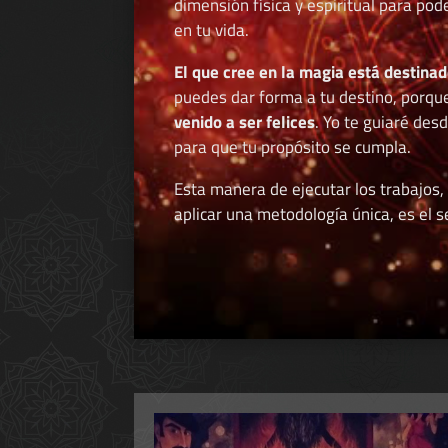
dimensión física y espiritual para po
en tu vida.
El que cree en la magia está destinad
puedes dar forma a tu destino, porqu
venido a ser felices
. Yo te guiaré des
para que tu propósito se cumpla.
Esta manera de ejecutar los trabajos,
aplicar una metodología única, es el se