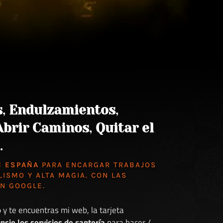
s
,
Endulzamientos
,
Abrir Caminos
,
Quitar el
.
N ESPAÑA
PARA ENCARGAR TRABAJOS
LISMO Y ALTA MAGIA. CON LAS
EN GOOGLE
.
o
y te encuentras mi web, la tarjeta
ncio los servicios de santería
para hacer /