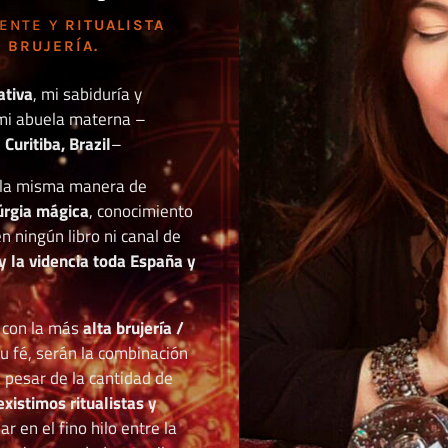
DENTE Y
RITUALISTA
 BRUJERÍA.
ativa
, mi sabiduría y
mi abuela materna –
Curitiba, Brazil
–
o la misma manera de
túrgia mágica
, conocimiento
n ningún libro ni canal de
y la videncia toda España y
r con la más
alta brujería /
tu fé, serán la combinación
a pesar de la cantidad de
existimos ritualistas y
 en el fino hilo entre la