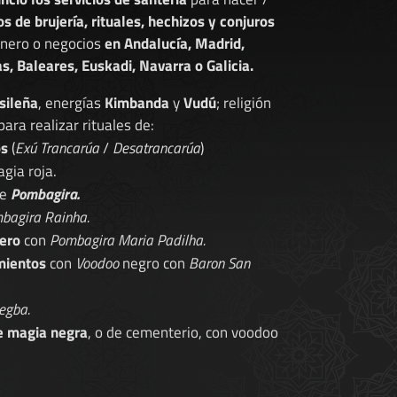
os de brujería, rituales, hechizos y conjuros
dinero o negocios
en Andalucía, Madrid,
s, Baleares, Euskadi, Navarra o Galicia.
sileña
, energías
Kimbanda
y
Vudú
; religión
 para realizar rituales de:
os
(
Exú Trancarúa
/
Desatrancarúa
)
gia roja.
de
Pombagira.
bagira Rainha.
ero
con
Pombagira Maria Padilha.
mientos
con
Voodoo
negro con
Baron San
egba.
e magia negra
, o de cementerio, con voodoo