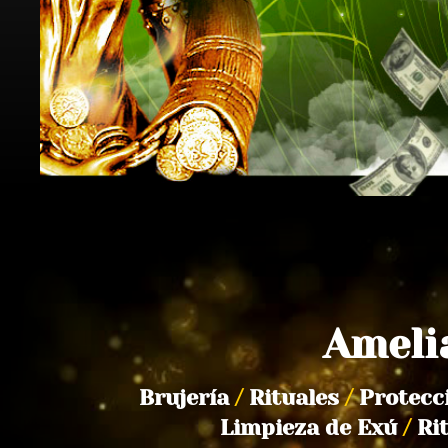
Ameli
Brujería
/
Rituales
/
Protecc
Limpieza de Exú
/
Ri