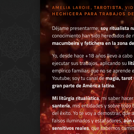
AMELIA LAROIE,
TAROTISTA
, VI
HECHICERA PARA TRABAJOS DE
Déjame presentarme;
soy ritualista n
conocimiento han sido heredados de 
macumbeira y fetichera en la zona de 
Yo, desde hace +18 años llevo a cab
ejecutar sus trabajos, aplicando su
li
empírico familiar, que no se aprende e
Youtube; soy tu canal de
magia, tarot 
gran parte de América latina
.
Mi litúrgia ritualística
, mi saber hace
santería
, mis entidades y sobre todo 
del éxito. Yo te voy a demostrar, que 
falsos iluminados y estafadores,
aún 
sensitivos reales
, que sabemos caminar