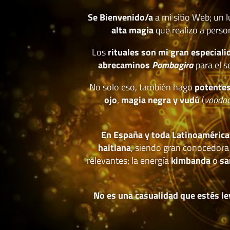
Se Bienvenido/a
a mi sitio Web; un 
alta magia
que realizo a perso
Los
rituales son mi gran especiali
abrecaminos
Pombagira
para el s
No solo eso, también hago
potentes
ojo
,
magia negra y vudú
(
voodo
En España y toda Latinoamérica
haitiana
, siendo gran conocedora
relevantes; la energía
kimbanda
o
sa
No es una casualidad que estés le