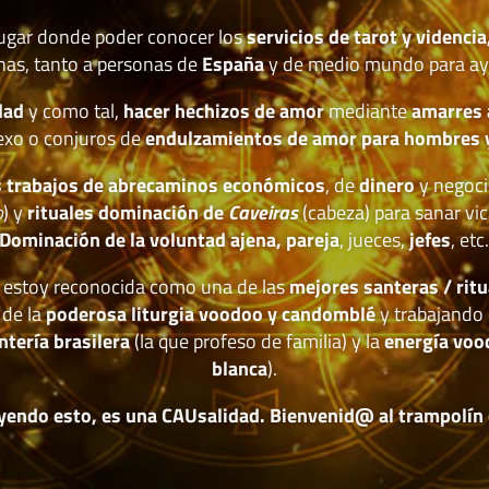
lugar donde poder conocer los
servicios de tarot y videncia
nas, tanto a personas de
España
y de medio mundo para ay
dad
y como tal,
hacer hechizos de amor
mediante
amarres
exo o conjuros de
endulzamientos de amor para hombres 
 trabajos de abrecaminos económicos
, de
dinero
y negoci
o
) y
rituales dominación de
Caveiras
(cabeza) para sanar vic
Dominación de la voluntad ajena, pareja
, jueces,
jefes
, etc
estoy reconocida como una de las
mejores santeras / ritu
 de la
poderosa liturgia voodoo y candomblé
y trabajando 
ntería brasilera
(la que profeso de familia) y la
energía voo
blanca
).
yendo esto, es una CAUsalidad. Bienvenid@ al trampolín de