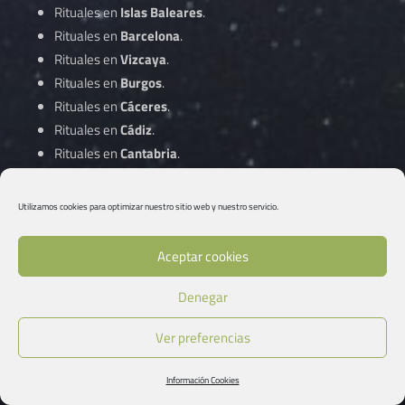
Rituales en
Islas Baleares
.
Rituales en
Barcelona
.
Rituales en
Vizcaya
.
Rituales en
Burgos
.
Rituales en
Cáceres
.
Rituales en
Cádiz
.
Rituales en
Cantabria
.
Rituales en
Castellón
.
Rituales en
Ciudad Real
.
Utilizamos cookies para optimizar nuestro sitio web y nuestro servicio.
Rituales en
Córdoba
.
Aceptar cookies
Rituales en
A Coruña
.
Denegar
Rituales en
Cuenca
.
Rituales en
Gipuzkoa
.
Ver preferencias
Rituales en
Girona
.
Rituales en
Granada
.
Información Cookies