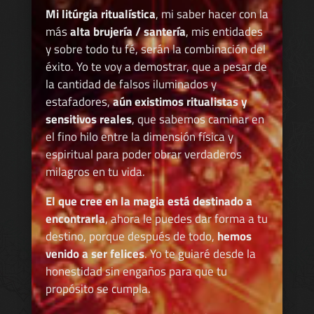
Mi litúrgia ritualística
, mi saber hacer con la
más
alta brujería / santería
, mis entidades
y sobre todo tu fé, serán la combinación del
éxito. Yo te voy a demostrar, que a pesar de
la cantidad de falsos iluminados y
estafadores,
aún existimos ritualistas y
sensitivos reales
, que sabemos caminar en
el fino hilo entre la dimensión física y
espiritual para poder obrar verdaderos
milagros en tu vida.
El que cree en la magia está destinado a
encontrarla
, ahora le puedes dar forma a tu
destino, porque después de todo,
hemos
venido a ser felices
. Yo te guiaré desde la
honestidad sin engaños para que tu
propósito se cumpla.