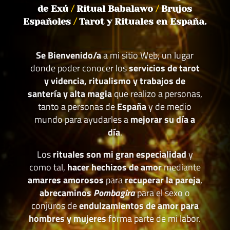
de Exú
/
Ritual Babalawo
/
Brujos
Españoles
/
Tarot y Rituales en España.
Se Bienvenido/a
a mi sitio Web; un lugar
donde poder conocer los
servicios de tarot
y videncia, ritualismo y trabajos de
santería y alta magia
que realizo a personas,
tanto a personas de
España
y de medio
mundo para ayudarles a
mejorar su día a
día
.
Los
rituales son mi gran especialidad
y
como tal,
hacer hechizos de amor
mediante
amarres amorosos
para
recuperar la pareja
,
abrecaminos
Pombagira
para el sexo o
conjuros de
endulzamientos de amor para
hombres y mujeres
forma parte de mi labor.