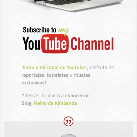
¡
Entra a mi canal de YouTube
y disfruta de
reportajes
,
tutoriales
y
rituales
exclusivos!
Además, te invito a
conocer mi
Blog
,
Reino de Kimbanda