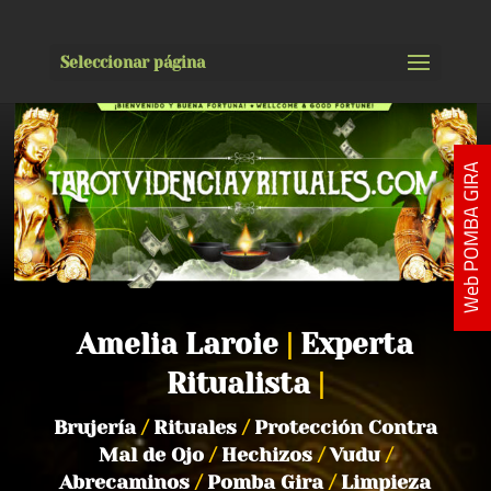
Seleccionar página
Web POMBA GIRA
Amelia Laroie
|
Experta
Ritualista
|
Brujería
/
Rituales
/
Protección Contra
Mal de Ojo
/
Hechizos
/
Vudu
/
Abrecaminos
/
Pomba Gira
/
Limpieza