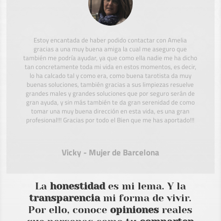
Estoy encantada de haber podido contactar con Amelia
gracias a una muy buena amiga la cual me aseguro que
también me podría ayudar, ya que como ella nadie me ha dicho
tan concretamente toda mi vida en estos momentos, es decir,
lo ha calcado tal y como era, como buena tarotista da muy
buenas soluciones, también gracias a sus limpiezas resuelve
grandes males y grandes soluciones que por seguro serán de
gran ayuda, y sin más también te da gran serenidad de como
tomar una muy buena dirección en esta vida, es una gran
profesional!!! Gracias por todo el Bien que me has aportado!!!
Vicky - Mujer de Barcelona
La
honestidad
es mi lema. Y la
transparencia
mi forma de vivir.
Por ello, conoce
opiniones
reales