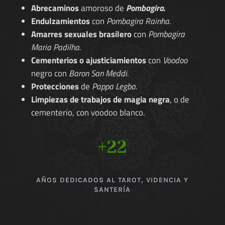
Abrecaminos
amoroso de
Pombagira.
Endulzamientos
con
Pombagira Rainha.
Amarres sexuales brasilero
con
Pombagira
Maria Padilha.
Cementerios o ajusticiamientos
con
Voodoo
negro con
Baron San Meddi.
Protecciones
de
Pappa Legba.
Limpiezas de trabajos de magia negra
, o de
cementerio, con voodoo blanco.
+22
AÑOS DEDICADOS AL TAROT, VIDENCIA Y
SANTERÍA