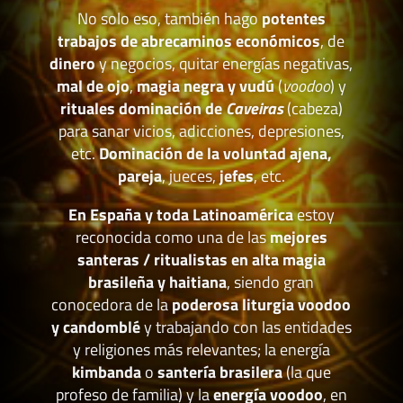
No solo eso, también hago
potentes
trabajos de abrecaminos económicos
, de
dinero
y negocios, quitar energías negativas,
mal de ojo
,
magia negra y vudú
(
voodoo
) y
rituales dominación de
Caveiras
(cabeza)
para sanar vicios, adicciones, depresiones,
etc.
Dominación de la voluntad ajena,
pareja
, jueces,
jefes
, etc.
En España y toda Latinoamérica
estoy
reconocida como una de las
mejores
santeras / ritualistas en alta magia
brasileña y haitiana
, siendo gran
conocedora de la
poderosa liturgia voodoo
y candomblé
y trabajando con las entidades
y religiones más relevantes; la energía
kimbanda
o
santería brasilera
(la que
profeso de familia) y la
energía voodoo
, en