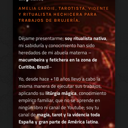
AMELIA LAROIE,
TAROTISTA
, VIDENTE
Y
RITUALISTA HECHICERA PARA
TRABAJOS DE BRUJERÍA.
Déjame presentarme;
soy ritualista nativa
,
mi sabiduría y conocimiento han sido
heredados de mi abuela materna –
macumbeira y fetichera en la zona de
Curitiba, Brazil
–
Yo, desde hace +18 años llevo a cabo la
misma manera de ejecutar sus trabajos,
aplicando su
litúrgia mágica
, conocimiento
empírico familiar, que no se aprende en
ningún libro ni canal de Youtube; soy tu
canal de
magia, tarot y la videncia toda
España y gran parte de América latina
.