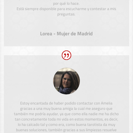
por qué lo hace.
Está siempre disponible para escucharme y contestar a mis
preguntas.
Lorea - Mujer de Madrid
Estoy encantada de haber podido contactar con Amelia
gracias a una muy buena amiga la cual me aseguro que
también me podría ayudar, ya que como ella nadie me ha dicho
tan concretamente toda mi vida en estos momentos, es decir,
lo ha calcado tal y como era, como buena tarotista da muy
buenas soluciones, también gracias a sus limpiezas resuelve