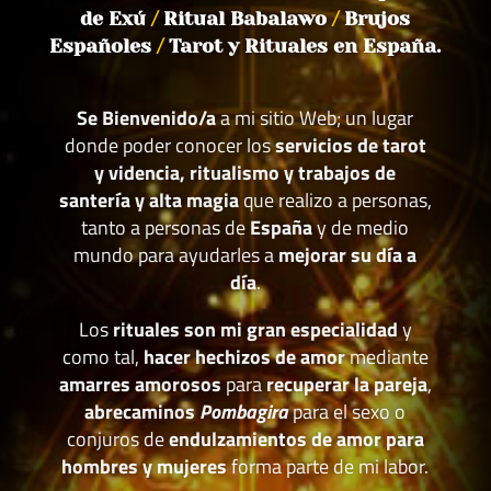
de Exú
/
Ritual Babalawo
/
Brujos
Españoles
/
Tarot y Rituales en España.
Se Bienvenido/a
a mi sitio Web; un lugar
donde poder conocer los
servicios de tarot
y videncia, ritualismo y trabajos de
santería y alta magia
que realizo a personas,
tanto a personas de
España
y de medio
mundo para ayudarles a
mejorar su día a
día
.
Los
rituales son mi gran especialidad
y
como tal,
hacer hechizos de amor
mediante
amarres amorosos
para
recuperar la pareja
,
abrecaminos
Pombagira
para el sexo o
conjuros de
endulzamientos de amor para
hombres y mujeres
forma parte de mi labor.