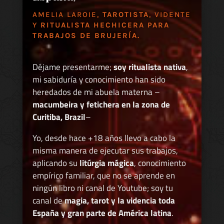
AMELIA LAROIE,
TAROTISTA
, VIDENTE
Y
RITUALISTA HECHICERA PARA
TRABAJOS DE BRUJERÍA.
Déjame presentarme;
soy ritualista nativa
,
mi sabiduría y conocimiento han sido
heredados de mi abuela materna –
macumbeira y fetichera en la zona de
Curitiba, Brazil
–
Yo, desde hace +18 años llevo a cabo la
misma manera de ejecutar sus trabajos,
aplicando su
litúrgia mágica
, conocimiento
empírico familiar, que no se aprende en
ningún libro ni canal de Youtube; soy tu
canal de
magia, tarot y la videncia toda
España y gran parte de América latina
.