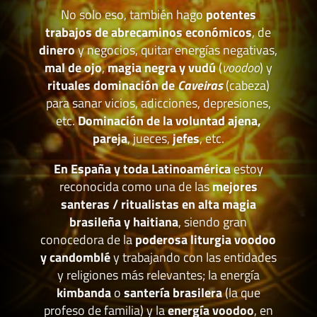
No solo eso, también hago
potentes
trabajos de abrecaminos económicos
, de
dinero
y negocios, quitar energías negativas,
mal de ojo
,
magia negra y vudú
(
voodoo
) y
rituales dominación de
Caveiras
(cabeza)
para sanar vicios, adicciones, depresiones,
etc.
Dominación de la voluntad ajena,
pareja
, jueces,
jefes
, etc.
En España y toda Latinoamérica
estoy
reconocida como una de las
mejores
santeras / ritualistas en alta magia
brasileña y haitiana
, siendo gran
conocedora de la
poderosa liturgia voodoo
y candomblé
y trabajando con las entidades
y religiones más relevantes; la energía
kimbanda
o
santería brasilera
(la que
profeso de familia) y la
energía voodoo
, en