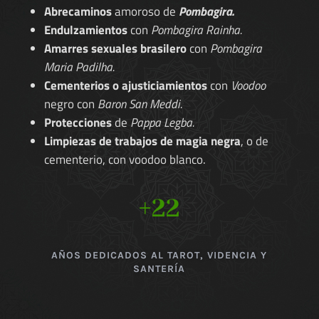
Abrecaminos
amoroso de
Pombagira.
Endulzamientos
con
Pombagira Rainha.
Amarres sexuales brasilero
con
Pombagira
Maria Padilha.
Cementerios o ajusticiamientos
con
Voodoo
negro con
Baron San Meddi.
Protecciones
de
Pappa Legba.
Limpiezas de trabajos de magia negra
, o de
cementerio, con voodoo blanco.
+22
AÑOS DEDICADOS AL TAROT, VIDENCIA Y
SANTERÍA