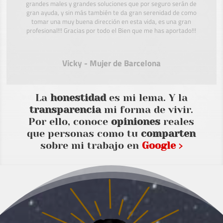
grandes males y grandes soluciones que por seguro serán de
gran ayuda, y sin más también te da gran serenidad de como
tomar una muy buena dirección en esta vida, es una gran
profesional!!! Gracias por todo el Bien que me has aportado!!!
Vicky - Mujer de Barcelona
La
honestidad
es mi lema. Y la
transparencia
mi forma de vivir.
Por ello, conoce
opiniones
reales
que personas como tu
comparten
sobre mi trabajo en
Google ›