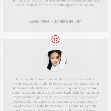
como quería… muchísimas gracias Amelia por todo lo que hace
hecho por mi, la verdad no se como agradecerte Saludos.
Ajyeo Poye - Hombre de Irán
El trabajo de Amelia me ha ayudado muchísimo en estos
últimos etapas de mi vida. Mi hermana y yo nos hemos pasado
una temporada difícil y acudí a ella para que nos ayuda cómo
podemos salir de una situación complicada, todo hemos hecho
telefónicamente pero ha sido muy eficaz todo lo q Amelia ha
hecho, seguimos todos sus instrucciones y consejos y nos ha
ayudado casi en todo, hemos tenido un cambio muy grande
para bien, en la parte personal ella ha sido siempre atenta y