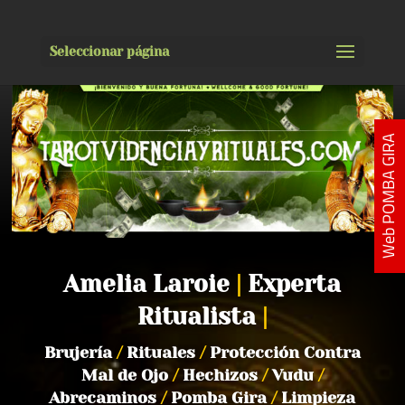
Seleccionar página
Web POMBA GIRA
Amelia Laroie
|
Experta
Ritualista
|
Brujería
/
Rituales
/
Protección Contra
Mal de Ojo
/
Hechizos
/
Vudu
/
Abrecaminos
/
Pomba Gira
/
Limpieza