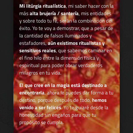
Mi litúrgia ritualística
, mi saber hacer con la
más
alta brujería / santería
, mis entidades
y sobre todo tu fé, serán la combinación del
éxito. Yo te voy a demostrar, que a pesar de
la cantidad de falsos iluminados y
estafadores,
aún existimos ritualistas y
sensitivos reales
, que sabemos caminar en
el fino hilo entre la dimensión física y
espiritual para poder obrar verdaderos
milagros en tu vida.
El que cree en la magia está destinado a
encontrarla
, ahora le puedes dar forma a tu
destino, porque después de todo,
hemos
venido a ser felices
. Yo te guiaré desde la
honestidad sin engaños para que tu
propósito se cumpla.