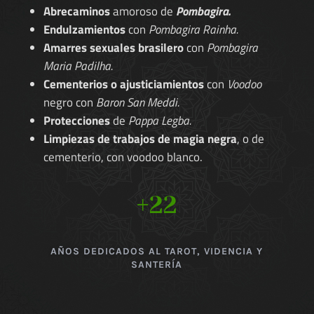
Abrecaminos
amoroso de
Pombagira.
Endulzamientos
con
Pombagira Rainha.
Amarres sexuales brasilero
con
Pombagira
Maria Padilha.
Cementerios o ajusticiamientos
con
Voodoo
negro con
Baron San Meddi.
Protecciones
de
Pappa Legba.
Limpiezas de trabajos de magia negra
, o de
cementerio, con voodoo blanco.
+22
AÑOS DEDICADOS AL TAROT, VIDENCIA Y
SANTERÍA