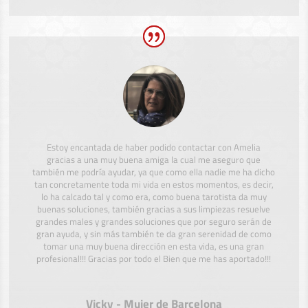
Estoy encantada de haber podido contactar con Amelia
gracias a una muy buena amiga la cual me aseguro que
también me podría ayudar, ya que como ella nadie me ha dicho
tan concretamente toda mi vida en estos momentos, es decir,
lo ha calcado tal y como era, como buena tarotista da muy
buenas soluciones, también gracias a sus limpiezas resuelve
grandes males y grandes soluciones que por seguro serán de
gran ayuda, y sin más también te da gran serenidad de como
tomar una muy buena dirección en esta vida, es una gran
profesional!!! Gracias por todo el Bien que me has aportado!!!
Vicky - Mujer de Barcelona