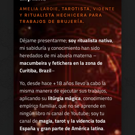
AMELIA LAROIE,
TAROTISTA
, VIDENTE
Y
RITUALISTA HECHICERA PARA
TRABAJOS DE BRUJERÍA.
Déjame presentarme;
soy ritualista nativa
,
mi sabiduría y conocimiento han sido
heredados de mi abuela materna –
macumbeira y fetichera en la zona de
Curitiba, Brazil
–
Yo, desde hace +18 años llevo a cabo la
misma manera de ejecutar sus trabajos,
aplicando su
litúrgia mágica
, conocimiento
empírico familiar, que no se aprende en
ningún libro ni canal de Youtube; soy tu
canal de
magia, tarot y la videncia toda
España y gran parte de América latina
.