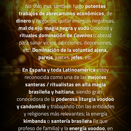
No solo eso, también hago
potentes
trabajos de abrecaminos económicos
, de
dinero
y negocios, quitar energías negativas,
mal de ojo
,
magia negra y vudú
(
voodoo
) y
rituales dominación de
Caveiras
(cabeza)
para sanar vicios, adicciones, depresiones,
etc.
Dominación de la voluntad ajena,
pareja
, jueces,
jefes
, etc.
En España y toda Latinoamérica
estoy
reconocida como una de las
mejores
santeras / ritualistas en alta magia
brasileña y haitiana
, siendo gran
conocedora de la
poderosa liturgia voodoo
y candomblé
y trabajando con las entidades
y religiones más relevantes; la energía
kimbanda
o
santería brasilera
(la que
profeso de familia) y la
energía voodoo
, en