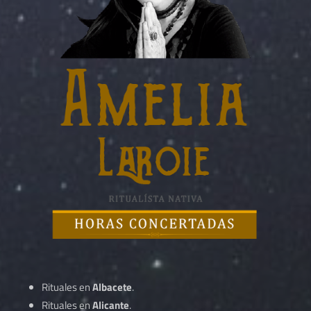
Rituales en
Albacete
.
Rituales en
Alicante
.