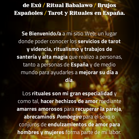
de Exú
/
Ritual Babalawo
/
Brujos
Españoles
/
Tarot y Rituales en España.
Se Bienvenido/a
a mi sitio Web; un lugar
donde poder conocer los
servicios de tarot
y videncia, ritualismo y trabajos de
santería y alta magia
que realizo a personas,
tanto a personas de
España
y de medio
mundo para ayudarles a
mejorar su día a
día
.
Los
rituales son mi gran especialidad
y
como tal,
hacer hechizos de amor
mediante
amarres amorosos
para
recuperar la pareja
,
abrecaminos
Pombagira
para el sexo o
conjuros de
endulzamientos de amor para
hombres y mujeres
forma parte de mi labor.