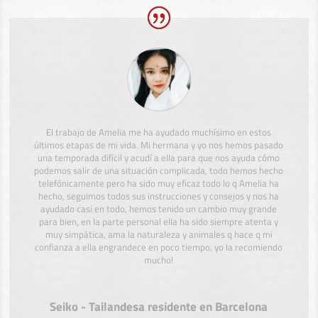
El trabajo de Amelia me ha ayudado muchísimo en estos
últimos etapas de mi vida. Mi hermana y yo nos hemos pasado
una temporada difícil y acudí a ella para que nos ayuda cómo
podemos salir de una situación complicada, todo hemos hecho
telefónicamente pero ha sido muy eficaz todo lo q Amelia ha
hecho, seguimos todos sus instrucciones y consejos y nos ha
ayudado casi en todo, hemos tenido un cambio muy grande
para bien, en la parte personal ella ha sido siempre atenta y
muy simpática, ama la naturaleza y animales q hace q mi
confianza a ella engrandece en poco tiempo, yo la recomiendo
mucho!
Seiko - Tailandesa residente en Barcelona