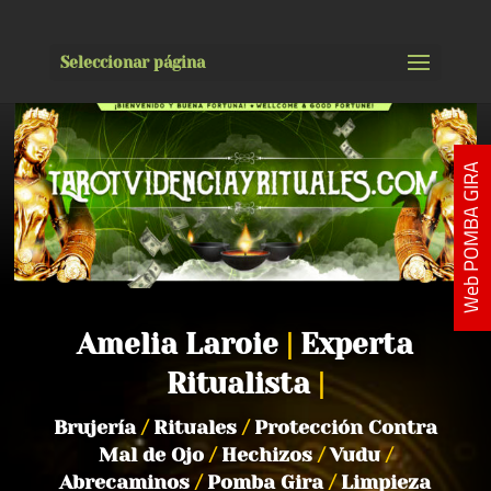
Seleccionar página
Web POMBA GIRA
Amelia Laroie
|
Experta
Ritualista
|
Brujería
/
Rituales
/
Protección Contra
Mal de Ojo
/
Hechizos
/
Vudu
/
Abrecaminos
/
Pomba Gira
/
Limpieza