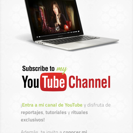
¡
Entra a mi canal de YouTube
y disfruta de
reportajes
,
tutoriales
y
rituales
exclusivos!
Además, te invito a
conocer mi