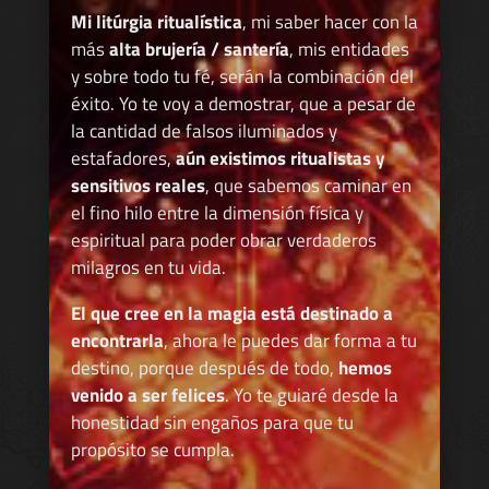
Mi litúrgia ritualística
, mi saber hacer con la
más
alta brujería / santería
, mis entidades
y sobre todo tu fé, serán la combinación del
éxito. Yo te voy a demostrar, que a pesar de
la cantidad de falsos iluminados y
estafadores,
aún existimos ritualistas y
sensitivos reales
, que sabemos caminar en
el fino hilo entre la dimensión física y
espiritual para poder obrar verdaderos
milagros en tu vida.
El que cree en la magia está destinado a
encontrarla
, ahora le puedes dar forma a tu
destino, porque después de todo,
hemos
venido a ser felices
. Yo te guiaré desde la
honestidad sin engaños para que tu
propósito se cumpla.