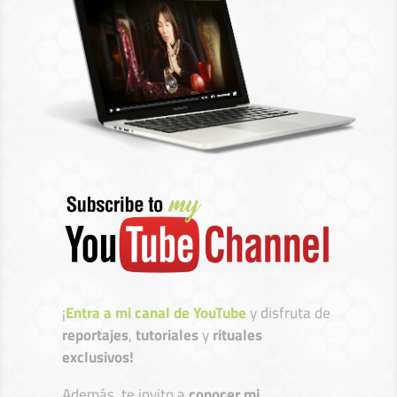
¡
Entra a mi canal de YouTube
y disfruta de
reportajes
,
tutoriales
y
rituales
exclusivos!
Además, te invito a
conocer mi