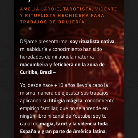
AMELIA LAROIE,
TAROTISTA
, VIDENTE
Y
RITUALISTA HECHICERA PARA
TRABAJOS DE BRUJERÍA.
Déjame presentarme;
soy ritualista nativa
,
mi sabiduría y conocimiento han sido
heredados de mi abuela materna –
macumbeira y fetichera en la zona de
Curitiba, Brazil
–
Yo, desde hace +18 años llevo a cabo la
misma manera de ejecutar sus trabajos,
aplicando su
litúrgia mágica
, conocimiento
empírico familiar, que no se aprende en
ningún libro ni canal de Youtube; soy tu
canal de
magia, tarot y la videncia toda
España y gran parte de América latina
.