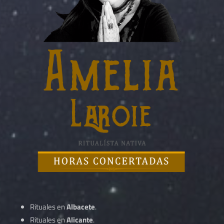
Rituales en
Albacete
.
Rituales en
Alicante
.