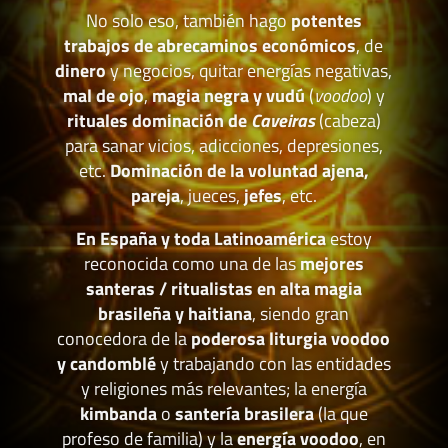
No solo eso, también hago
potentes
trabajos de abrecaminos económicos
, de
dinero
y negocios, quitar energías negativas,
mal de ojo
,
magia negra y vudú
(
voodoo
) y
rituales dominación de
Caveiras
(cabeza)
para sanar vicios, adicciones, depresiones,
etc.
Dominación de la voluntad ajena,
pareja
, jueces,
jefes
, etc.
En España y toda Latinoamérica
estoy
reconocida como una de las
mejores
santeras / ritualistas en alta magia
brasileña y haitiana
, siendo gran
conocedora de la
poderosa liturgia voodoo
y candomblé
y trabajando con las entidades
y religiones más relevantes; la energía
kimbanda
o
santería brasilera
(la que
profeso de familia) y la
energía voodoo
, en