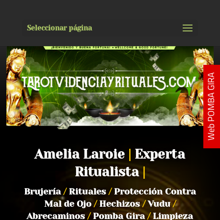
Seleccionar página
Web POMBA GIRA
Amelia Laroie
|
Experta
Ritualista
|
Brujería
/
Rituales
/
Protección Contra
Mal de Ojo
/
Hechizos
/
Vudu
/
Abrecaminos
/
Pomba Gira
/
Limpieza