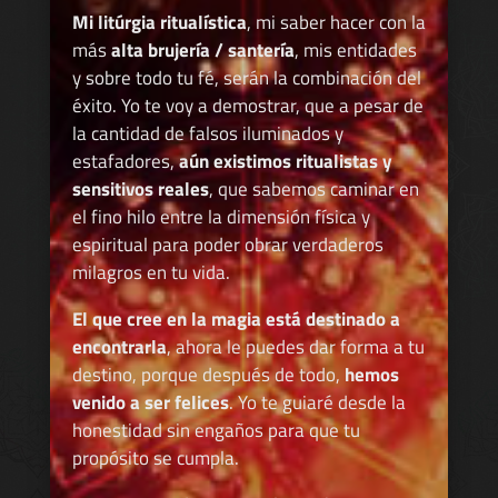
Mi litúrgia ritualística
, mi saber hacer con la
más
alta brujería / santería
, mis entidades
y sobre todo tu fé, serán la combinación del
éxito. Yo te voy a demostrar, que a pesar de
la cantidad de falsos iluminados y
estafadores,
aún existimos ritualistas y
sensitivos reales
, que sabemos caminar en
el fino hilo entre la dimensión física y
espiritual para poder obrar verdaderos
milagros en tu vida.
El que cree en la magia está destinado a
encontrarla
, ahora le puedes dar forma a tu
destino, porque después de todo,
hemos
venido a ser felices
. Yo te guiaré desde la
honestidad sin engaños para que tu
propósito se cumpla.