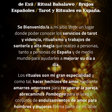
de Exú
/
Ritual Babalawo
/
Brujos
Españoles
/
Tarot y Rituales en España.
Se Bienvenido/a
a mi sitio Web; un lugar
donde poder conocer los
servicios de tarot
y videncia, ritualismo y trabajos de
santería y alta magia
que realizo a personas,
tanto a personas de
España
y de medio
mundo para ayudarles a
mejorar su día a
día
.
Los
rituales son mi gran especialidad
y
como tal,
hacer hechizos de amor
mediante
amarres amorosos
para
recuperar la pareja
,
abrecaminos
Pombagira
para el sexo o
conjuros de
endulzamientos de amor para
hombres y mujeres
forma parte de mi labor.