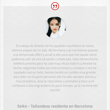
El trabajo de Amelia me ha ayudado muchísimo en estos
últimos etapas de mi vida. Mi hermana y yo nos hemos pasado
una temporada difícil y acudí a ella para que nos ayuda cómo
podemos salir de una situación complicada, todo hemos hecho
telefónicamente pero ha sido muy eficaz todo lo q Amelia ha
hecho, seguimos todos sus instrucciones y consejos y nos ha
ayudado casi en todo, hemos tenido un cambio muy grande
para bien, en la parte personal ella ha sido siempre atenta y
muy simpática, ama la naturaleza y animales q hace q mi
confianza a ella engrandece en poco tiempo, yo la recomiendo
mucho!
Seiko - Tailandesa residente en Barcelona