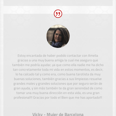
Estoy encantada de haber podido contactar con Amelia
gracias a una muy buena amiga la cual me aseguro que
también me podría ayudar, ya que como ella nadie me ha dicho
tan concretamente toda mi vida en estos momentos, es decir,
lo ha calcado tal y como era, como buena tarotista da muy
buenas soluciones, también gracias a sus limpiezas resuelve
grandes males y grandes soluciones que por seguro serán de
gran ayuda, y sin más también te da gran serenidad de como
tomar una muy buena dirección en esta vida, es una gran
profesional!!! Gracias por todo el Bien que me has aportado!!!
Vicky - Mujer de Barcelona