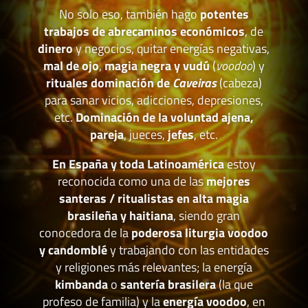
No solo eso, también hago
potentes
trabajos de abrecaminos económicos
, de
dinero
y negocios, quitar energías negativas,
mal de ojo
,
magia negra y vudú
(
voodoo
) y
rituales dominación de
Caveiras
(cabeza)
para sanar vicios, adicciones, depresiones,
etc.
Dominación de la voluntad ajena,
pareja
, jueces,
jefes
, etc.
En España y toda Latinoamérica
estoy
reconocida como una de las
mejores
santeras / ritualistas en alta magia
brasileña y haitiana
, siendo gran
conocedora de la
poderosa liturgia voodoo
y candomblé
y trabajando con las entidades
y religiones más relevantes; la energía
kimbanda
o
santería brasilera
(la que
profeso de familia) y la
energía voodoo
, en