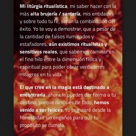
Mi litúrgia ritualística
, mi saber hacer con la
más
alta brujería / santería
, mis entidades
y sobre todo tu fé, serán la combinación del
éxito. Yo te voy a demostrar, que a pesar de
la cantidad de falsos iluminados y
estafadores,
aún existimos ritualistas y
sensitivos reales
, que sabemos caminar en
el fino hilo entre la dimensión física y
espiritual para poder obrar verdaderos
milagros en tu vida.
El que cree en la magia está destinado a
encontrarla
, ahora le puedes dar forma a tu
destino, porque después de todo,
hemos
venido a ser felices
. Yo te guiaré desde la
honestidad sin engaños para que tu
propósito se cumpla.