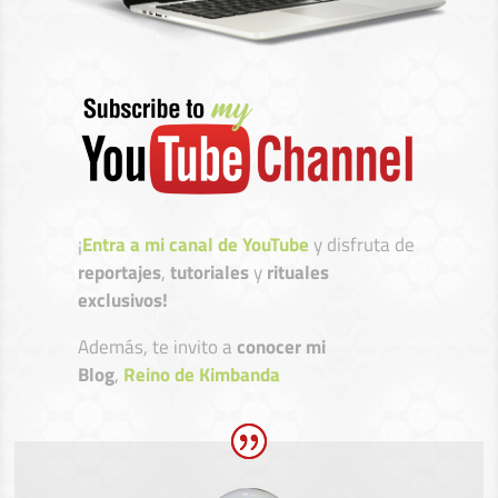
¡
Entra a mi canal de YouTube
y disfruta de
reportajes
,
tutoriales
y
rituales
exclusivos!
Además, te invito a
conocer mi
Blog
,
Reino de Kimbanda