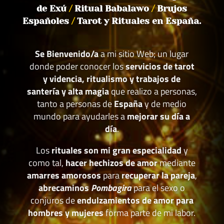
de Exú
/
Ritual Babalawo
/
Brujos
Españoles
/
Tarot y Rituales en España.
Se Bienvenido/a
a mi sitio Web; un lugar
donde poder conocer los
servicios de tarot
y videncia, ritualismo y trabajos de
santería y alta magia
que realizo a personas,
tanto a personas de
España
y de medio
mundo para ayudarles a
mejorar su día a
día
.
Los
rituales son mi gran especialidad
y
como tal,
hacer hechizos de amor
mediante
amarres amorosos
para
recuperar la pareja
,
abrecaminos
Pombagira
para el sexo o
conjuros de
endulzamientos de amor para
hombres y mujeres
forma parte de mi labor.