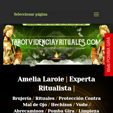
Seleccionar página
Web POMBA GIRA
Amelia Laroie
|
Experta
Ritualista
|
Brujería
/
Rituales
/
Protección Contra
Mal de Ojo
/
Hechizos
/
Vudu
/
Abrecaminos
/
Pomba Gira
/
Limpieza