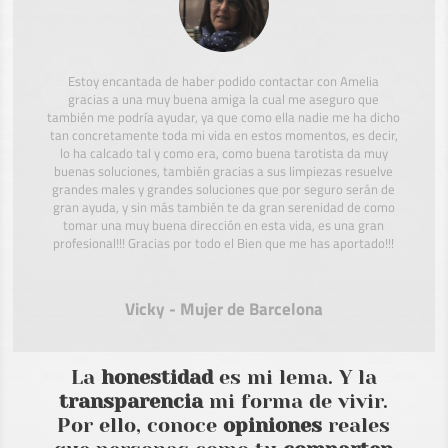
Estoy encantada de haber podido contactar con Amelia
gracias a una muy buena amiga la cual me aseguro que
también me podría ayudar, ya que como ella nadie me ha dicho
tan concretamente toda mi vida en estos momentos, es decir,
lo ha calcado tal y como era, como buena tarotista da muy
buenas soluciones, también gracias a sus limpiezas resuelve
grandes males y grandes soluciones que por seguro serán de
gran ayuda, y sin más también te da gran serenidad de como
tomar una muy buena dirección en esta vida, es una gran
profesional!!! Gracias por todo el Bien que me has aportado!!!
Vicky - Mujer de Barcelona
La
honestidad
es mi lema. Y la
transparencia
mi forma de vivir.
Por ello, conoce
opiniones
reales