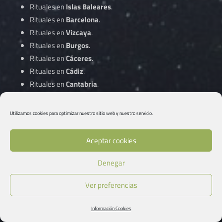
Rituales en
Islas Baleares
.
Rituales en
Barcelona
.
Rituales en
Vizcaya
.
Rituales en
Burgos
.
Rituales en
Cáceres
.
Rituales en
Cádiz
.
Rituales en
Cantabria
.
Rituales en
Castellón
.
Rituales en
Ciudad Real
.
Utilizamos cookies para optimizar nuestro sitio web y nuestro servicio.
Rituales en
Córdoba
.
Aceptar cookies
Rituales en
A Coruña
.
Denegar
Rituales en
Cuenca
.
Rituales en
Gipuzkoa
.
Ver preferencias
Rituales en
Girona
.
Rituales en
Granada
.
Información Cookies