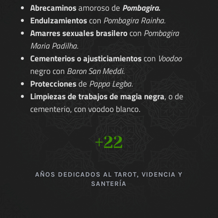
Abrecaminos
amoroso de
Pombagira.
Endulzamientos
con
Pombagira Rainha.
Amarres sexuales brasilero
con
Pombagira
Maria Padilha.
Cementerios o ajusticiamientos
con
Voodoo
negro con
Baron San Meddi.
Protecciones
de
Pappa Legba.
Limpiezas de trabajos de magia negra
, o de
cementerio, con voodoo blanco.
+22
AÑOS DEDICADOS AL TAROT, VIDENCIA Y
SANTERÍA