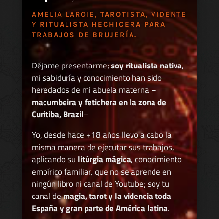
AMELIA LAROIE,
TAROTISTA
, VIDENTE
Y
RITUALISTA HECHICERA PARA
TRABAJOS DE BRUJERÍA.
Déjame presentarme;
soy ritualista nativa
,
mi sabiduría y conocimiento han sido
heredados de mi abuela materna –
macumbeira y fetichera en la zona de
Curitiba, Brazil
–
Yo, desde hace +18 años llevo a cabo la
misma manera de ejecutar sus trabajos,
aplicando su
litúrgia mágica
, conocimiento
empírico familiar, que no se aprende en
ningún libro ni canal de Youtube; soy tu
canal de
magia, tarot y la videncia toda
España y gran parte de América latina
.