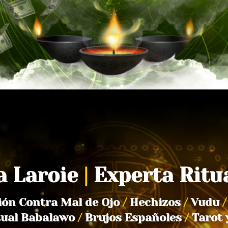
a Laroie
|
Experta Ritu
ión Contra Mal de Ojo
/
Hechizos
/
Vudu
/
tual Babalawo
/
Brujos Españoles
/
Tarot 