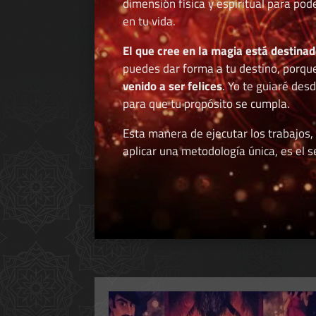
dimensión física y espiritual para po
en tu vida.
El que cree en la magia está destinad
puedes dar forma a tu destino, porqu
venido a ser felices
. Yo te guiaré des
para que tu propósito se cumpla.
Esta manera de ejecutar los trabajos,
aplicar una metodología única, es el se