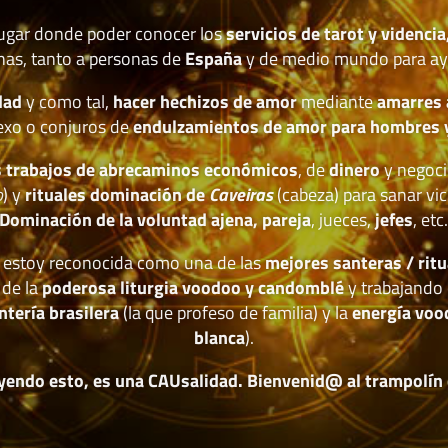
lugar donde poder conocer los
servicios de tarot y videncia
nas, tanto a personas de
España
y de medio mundo para ay
dad
y como tal,
hacer hechizos de amor
mediante
amarres
exo o conjuros de
endulzamientos de amor para hombres 
 trabajos de abrecaminos económicos
, de
dinero
y negoci
o
) y
rituales dominación de
Caveiras
(cabeza) para sanar vic
Dominación de la voluntad ajena, pareja
, jueces,
jefes
, etc
estoy reconocida como una de las
mejores santeras / ritu
 de la
poderosa liturgia voodoo y candomblé
y trabajando 
ntería brasilera
(la que profeso de familia) y la
energía voo
blanca
).
yendo esto, es una CAUsalidad. Bienvenid@ al trampolín de