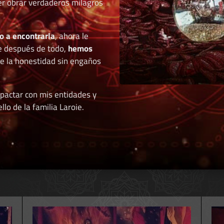
der obrar verdaderos milagros
o a encontrarla
, ahora le
e después de todo,
hemos
de la honestidad sin engaños
 pactar con mis entidades y
llo de la familia Laroie.