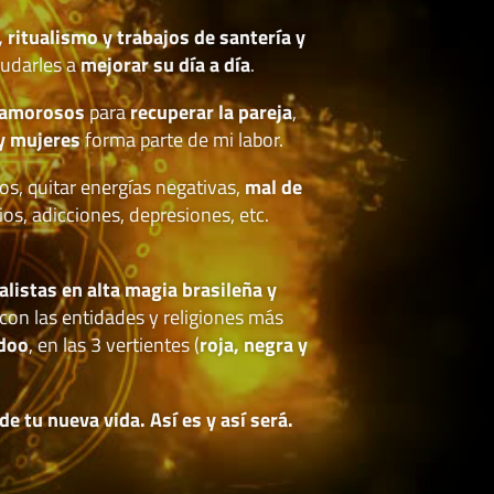
, ritualismo y trabajos de santería y
udarles a
mejorar su día a día
.
 amorosos
para
recuperar la pareja
,
y mujeres
forma parte de mi labor.
os, quitar energías negativas,
mal de
ios, adicciones, depresiones, etc.
.
alistas en alta magia brasileña y
con las entidades y religiones más
doo
, en las 3 vertientes (
roja, negra y
 tu nueva vida. Así es y así será.