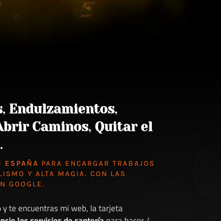
s
,
Endulzamientos
,
Abrir Caminos
,
Quitar el
.
N ESPAÑA
PARA ENCARGAR TRABAJOS
LISMO Y ALTA MAGIA. CON LAS
EN GOOGLE
.
o
y te encuentras mi web, la tarjeta
ncio los servicios de santería
para hacer /