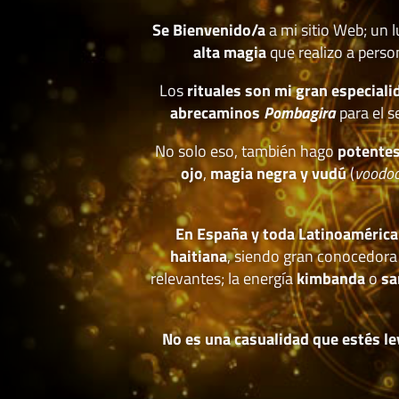
Se Bienvenido/a
a mi sitio Web; un 
alta magia
que realizo a perso
Los
rituales son mi gran especiali
abrecaminos
Pombagira
para el s
No solo eso, también hago
potentes
ojo
,
magia negra y vudú
(
voodo
En España y toda Latinoamérica
haitiana
, siendo gran conocedora
relevantes; la energía
kimbanda
o
sa
No es una casualidad que estés le