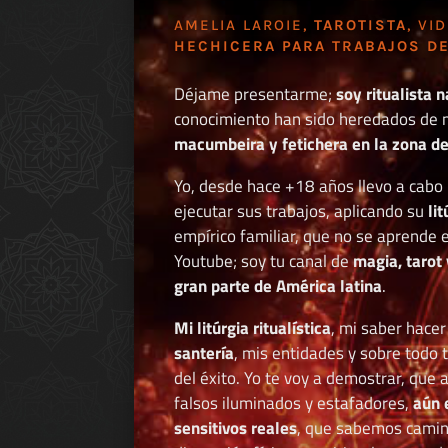
AMELIA LAROIE,
TAROTISTA
, VI
HECHICERA PARA TRABAJOS DE
Déjame presentarme;
soy ritualista n
conocimiento han sido heredados de 
macumbeira y fetichera en la zona de 
Yo, desde hace +18 años llevo a cab
ejecutar sus trabajos, aplicando su
li
empírico familiar, que no se aprende e
Youtube; soy tu canal de
magia, tarot 
gran parte de América latina
.
Mi litúrgia ritualística
, mi saber hace
santería
, mis entidades y sobre todo 
del éxito. Yo te voy a demostrar, que 
falsos iluminados y estafadores,
aún 
sensitivos reales
, que sabemos caminar