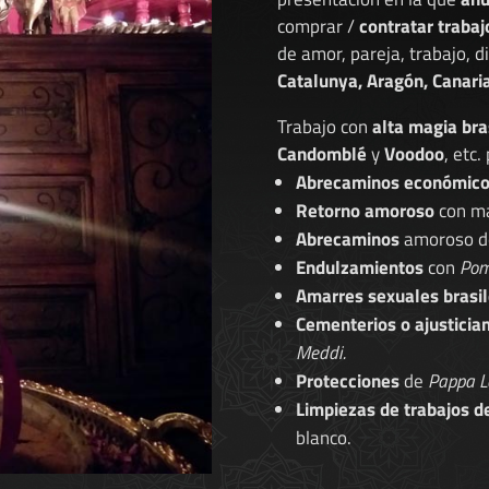
comprar /
contratar trabaj
de amor, pareja, trabajo, 
Catalunya, Aragón, Canaria
Trabajo con
alta magia bra
Candomblé
y
Voodoo
, etc.
Abrecaminos económic
Retorno amoroso
con ma
Abrecaminos
amoroso 
Endulzamientos
con
Pom
Amarres sexuales brasil
Cementerios o ajusticia
Meddi.
Protecciones
de
Pappa L
Limpiezas de trabajos d
blanco.