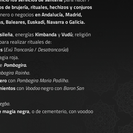
os de brujería, rituales, hechizos y conjuros
dinero o negocios
en Andalucía, Madrid,
s, Baleares, Euskadi, Navarra o Galicia.
sileña
, energías
Kimbanda
y
Vudú
; religión
 para realizar rituales de:
os
(
Exú Trancarúa
/
Desatrancarúa
)
gia roja.
de
Pombagira.
bagira Rainha.
ero
con
Pombagira Maria Padilha.
mientos
con
Voodoo
negro con
Baron San
egba.
e magia negra
, o de cementerio, con voodoo