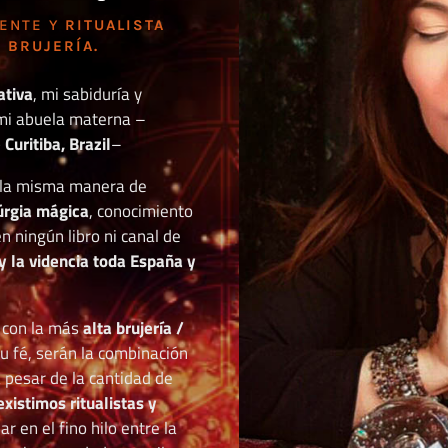
DENTE Y
RITUALISTA
 BRUJERÍA.
ativa
, mi sabiduría y
mi abuela materna –
Curitiba, Brazil
–
o la misma manera de
túrgia mágica
, conocimiento
n ningún libro ni canal de
y la videncia toda España y
r con la más
alta brujería /
tu fé, serán la combinación
a pesar de la cantidad de
existimos ritualistas y
 en el fino hilo entre la