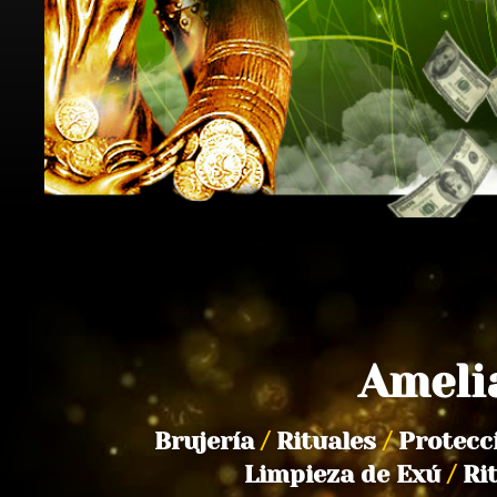
Ameli
Brujería
/
Rituales
/
Protecc
Limpieza de Exú
/
Ri