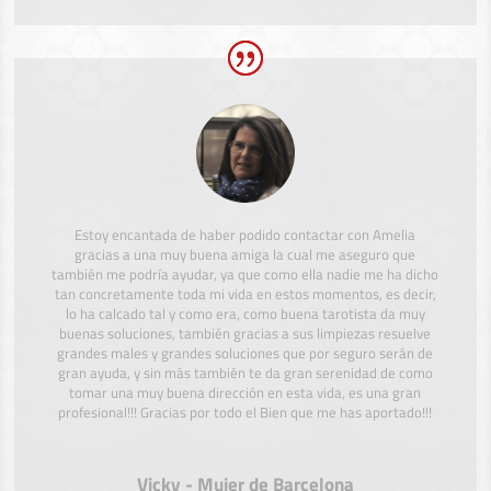
Estoy encantada de haber podido contactar con Amelia
gracias a una muy buena amiga la cual me aseguro que
también me podría ayudar, ya que como ella nadie me ha dicho
tan concretamente toda mi vida en estos momentos, es decir,
lo ha calcado tal y como era, como buena tarotista da muy
buenas soluciones, también gracias a sus limpiezas resuelve
grandes males y grandes soluciones que por seguro serán de
gran ayuda, y sin más también te da gran serenidad de como
tomar una muy buena dirección en esta vida, es una gran
profesional!!! Gracias por todo el Bien que me has aportado!!!
Vicky - Mujer de Barcelona