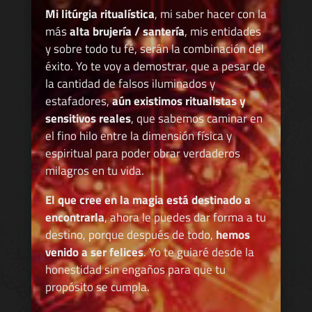
Mi litúrgia ritualística
, mi saber hacer con la
más
alta brujería / santería
, mis entidades
y sobre todo tu fé, serán la combinación del
éxito. Yo te voy a demostrar, que a pesar de
la cantidad de falsos iluminados y
estafadores,
aún existimos ritualistas y
sensitivos reales
, que sabemos caminar en
el fino hilo entre la dimensión física y
espiritual para poder obrar verdaderos
milagros en tu vida.
El que cree en la magia está destinado a
encontrarla
, ahora le puedes dar forma a tu
destino, porque después de todo,
hemos
venido a ser felices
. Yo te guiaré desde la
honestidad sin engaños para que tu
propósito se cumpla.