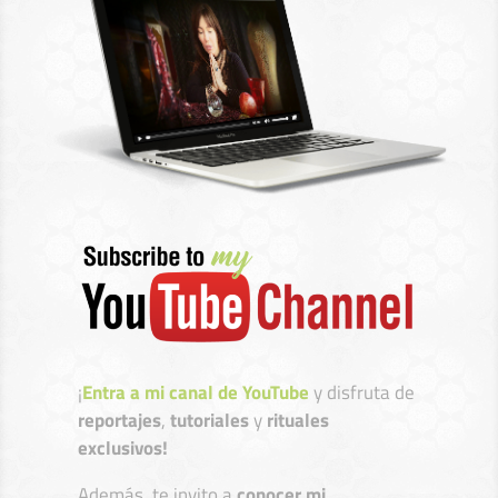
¡
Entra a mi canal de YouTube
y disfruta de
reportajes
,
tutoriales
y
rituales
exclusivos!
Además, te invito a
conocer mi