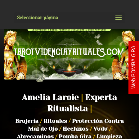
Seleccionar página
Web POMBA GIRA
Amelia Laroie
|
Experta
Ritualista
|
Brujería
/
Rituales
/
Protección Contra
Mal de Ojo
/
Hechizos
/
Vudu
/
Abrecaminos
/
Pomba Gira
/
Limpieza