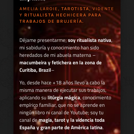
AMELIA LAROIE,
TAROTISTA
, VIDENTE
Y
RITUALISTA HECHICERA PARA
TRABAJOS DE BRUJERÍA.
Déjame presentarme;
soy ritualista nativa
,
mi sabiduría y conocimiento han sido
heredados de mi abuela materna –
macumbeira y fetichera en la zona de
Curitiba, Brazil
–
Yo, desde hace +18 años llevo a cabo la
misma manera de ejecutar sus trabajos,
aplicando su
litúrgia mágica
, conocimiento
empírico familiar, que no se aprende en
ningún libro ni canal de Youtube; soy tu
canal de
magia, tarot y la videncia toda
España y gran parte de América latina
.