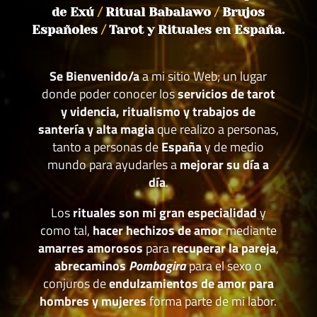
de Exú
/
Ritual Babalawo
/
Brujos
Españoles
/
Tarot y Rituales en España.
Se Bienvenido/a
a mi sitio Web; un lugar
donde poder conocer los
servicios de tarot
y videncia, ritualismo y trabajos de
santería y alta magia
que realizo a personas,
tanto a personas de
España
y de medio
mundo para ayudarles a
mejorar su día a
día
.
Los
rituales son mi gran especialidad
y
como tal,
hacer hechizos de amor
mediante
amarres amorosos
para
recuperar la pareja
,
abrecaminos
Pombagira
para el sexo o
conjuros de
endulzamientos de amor para
hombres y mujeres
forma parte de mi labor.