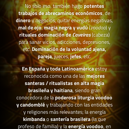
No solo eso, también hago
potentes
trabajos de abrecaminos económicos
, de
dinero
y negocios, quitar energías negativas,
mal de ojo
,
magia negra y vudú
(
voodoo
) y
rituales dominación de
Caveiras
(cabeza)
para sanar vicios, adicciones, depresiones,
etc.
Dominación de la voluntad ajena,
pareja
, jueces,
jefes
, etc.
En España y toda Latinoamérica
estoy
reconocida como una de las
mejores
santeras / ritualistas en alta magia
brasileña y haitiana
, siendo gran
conocedora de la
poderosa liturgia voodoo
y candomblé
y trabajando con las entidades
y religiones más relevantes; la energía
kimbanda
o
santería brasilera
(la que
profeso de familia) y la
energía voodoo
, en