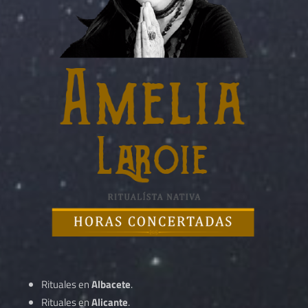
Rituales en
Albacete
.
Rituales en
Alicante
.