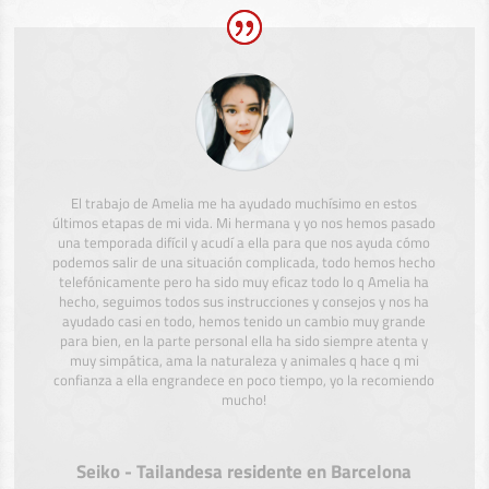
El trabajo de Amelia me ha ayudado muchísimo en estos
últimos etapas de mi vida. Mi hermana y yo nos hemos pasado
una temporada difícil y acudí a ella para que nos ayuda cómo
podemos salir de una situación complicada, todo hemos hecho
telefónicamente pero ha sido muy eficaz todo lo q Amelia ha
hecho, seguimos todos sus instrucciones y consejos y nos ha
ayudado casi en todo, hemos tenido un cambio muy grande
para bien, en la parte personal ella ha sido siempre atenta y
muy simpática, ama la naturaleza y animales q hace q mi
confianza a ella engrandece en poco tiempo, yo la recomiendo
mucho!
Seiko - Tailandesa residente en Barcelona