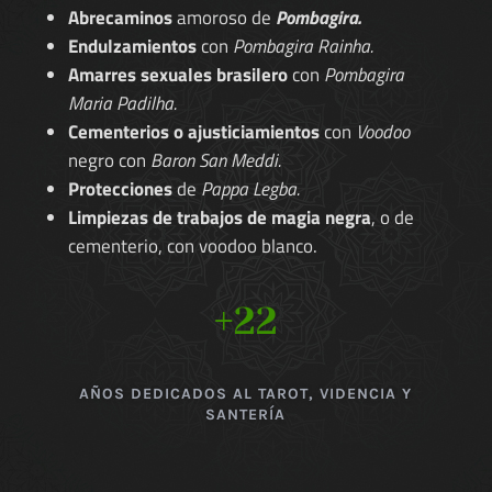
Abrecaminos
amoroso de
Pombagira.
Endulzamientos
con
Pombagira Rainha.
Amarres sexuales brasilero
con
Pombagira
Maria Padilha.
Cementerios o ajusticiamientos
con
Voodoo
negro con
Baron San Meddi.
Protecciones
de
Pappa Legba.
Limpiezas de trabajos de magia negra
, o de
cementerio, con voodoo blanco.
+22
AÑOS DEDICADOS AL TAROT, VIDENCIA Y
SANTERÍA