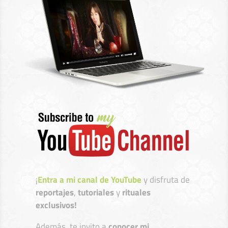
¡
Entra a mi canal de YouTube
y disfruta de
reportajes
,
tutoriales
y
rituales
exclusivos!
Además, te invito a
conocer mi