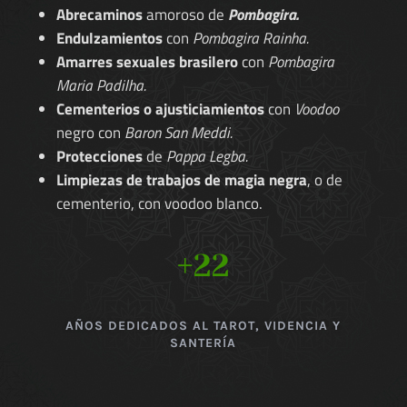
Abrecaminos
amoroso de
Pombagira.
Endulzamientos
con
Pombagira Rainha.
Amarres sexuales brasilero
con
Pombagira
Maria Padilha.
Cementerios o ajusticiamientos
con
Voodoo
negro con
Baron San Meddi.
Protecciones
de
Pappa Legba.
Limpiezas de trabajos de magia negra
, o de
cementerio, con voodoo blanco.
+22
AÑOS DEDICADOS AL TAROT, VIDENCIA Y
SANTERÍA