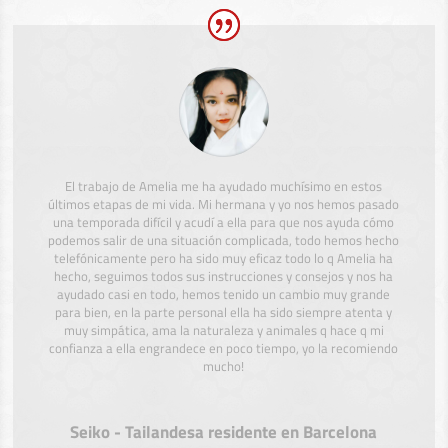
El trabajo de Amelia me ha ayudado muchísimo en estos
últimos etapas de mi vida. Mi hermana y yo nos hemos pasado
una temporada difícil y acudí a ella para que nos ayuda cómo
podemos salir de una situación complicada, todo hemos hecho
telefónicamente pero ha sido muy eficaz todo lo q Amelia ha
hecho, seguimos todos sus instrucciones y consejos y nos ha
ayudado casi en todo, hemos tenido un cambio muy grande
para bien, en la parte personal ella ha sido siempre atenta y
muy simpática, ama la naturaleza y animales q hace q mi
confianza a ella engrandece en poco tiempo, yo la recomiendo
mucho!
Seiko - Tailandesa residente en Barcelona