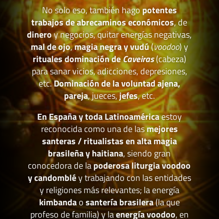
No solo eso, también hago
potentes
trabajos de abrecaminos económicos
, de
dinero
y negocios, quitar energías negativas,
mal de ojo
,
magia negra y vudú
(
voodoo
) y
rituales dominación de
Caveiras
(cabeza)
para sanar vicios, adicciones, depresiones,
etc.
Dominación de la voluntad ajena,
pareja
, jueces,
jefes
, etc.
En España y toda Latinoamérica
estoy
reconocida como una de las
mejores
santeras / ritualistas en alta magia
brasileña y haitiana
, siendo gran
conocedora de la
poderosa liturgia voodoo
y candomblé
y trabajando con las entidades
y religiones más relevantes; la energía
kimbanda
o
santería brasilera
(la que
profeso de familia) y la
energía voodoo
, en