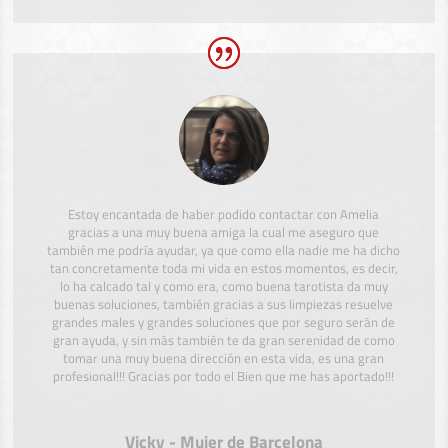
Estoy encantada de haber podido contactar con Amelia
gracias a una muy buena amiga la cual me aseguro que
también me podría ayudar, ya que como ella nadie me ha dicho
tan concretamente toda mi vida en estos momentos, es decir,
lo ha calcado tal y como era, como buena tarotista da muy
buenas soluciones, también gracias a sus limpiezas resuelve
grandes males y grandes soluciones que por seguro serán de
gran ayuda, y sin más también te da gran serenidad de como
tomar una muy buena dirección en esta vida, es una gran
profesional!!! Gracias por todo el Bien que me has aportado!!!
Vicky - Mujer de Barcelona