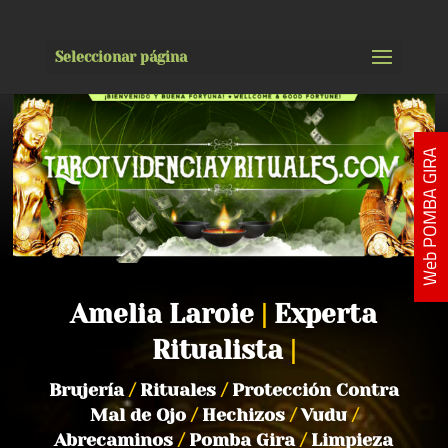
Seleccionar página
Web POMBA GIRA
Amelia Laroie
|
Experta
Ritualista
|
Brujería
/
Rituales
/
Protección Contra
Mal de Ojo
/
Hechizos
/
Vudu
/
Abrecaminos
/
Pomba Gira
/
Limpieza