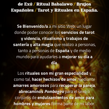
de Exú
/
Ritual Babalawo
/
Brujos
Españoles
/
Tarot y Rituales en España.
Se Bienvenido/a
a mi sitio Web; un lugar
donde poder conocer los
servicios de tarot
y videncia, ritualismo y trabajos de
santería y alta magia
que realizo a personas,
tanto a personas de
España
y de medio
mundo para ayudarles a
mejorar su día a
día
.
Los
rituales son mi gran especialidad
y
como tal,
hacer hechizos de amor
mediante
amarres amorosos
para
recuperar la pareja
,
abrecaminos
Pombagira
para el sexo o
conjuros de
endulzamientos de amor para
hombres y mujeres
forma parte de mi labor.