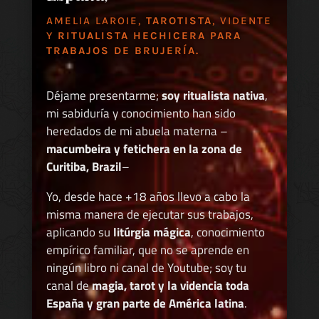
AMELIA LAROIE,
TAROTISTA
, VIDENTE
Y
RITUALISTA HECHICERA PARA
TRABAJOS DE BRUJERÍA.
Déjame presentarme;
soy ritualista nativa
,
mi sabiduría y conocimiento han sido
heredados de mi abuela materna –
macumbeira y fetichera en la zona de
Curitiba, Brazil
–
Yo, desde hace +18 años llevo a cabo la
misma manera de ejecutar sus trabajos,
aplicando su
litúrgia mágica
, conocimiento
empírico familiar, que no se aprende en
ningún libro ni canal de Youtube; soy tu
canal de
magia, tarot y la videncia toda
España y gran parte de América latina
.