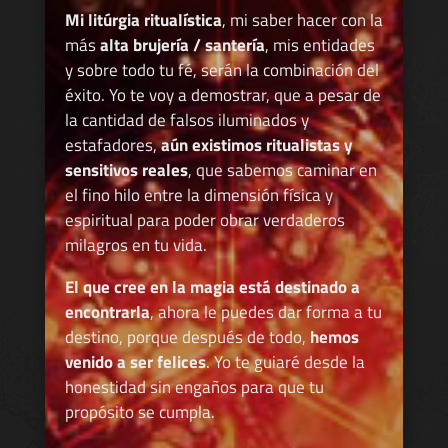
Mi litúrgia ritualística
, mi saber hacer con la
más
alta brujería / santería
, mis entidades
y sobre todo tu fé, serán la combinación del
éxito. Yo te voy a demostrar, que a pesar de
la cantidad de falsos iluminados y
estafadores,
aún existimos ritualistas y
sensitivos reales
, que sabemos caminar en
el fino hilo entre la dimensión física y
espiritual para poder obrar verdaderos
milagros en tu vida.
El que cree en la magia está destinado a
encontrarla
, ahora le puedes dar forma a tu
destino, porque después de todo,
hemos
venido a ser felices
. Yo te guiaré desde la
honestidad sin engaños para que tu
propósito se cumpla.