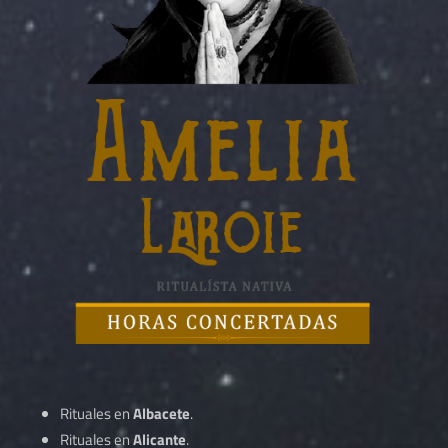
Rituales en
Albacete
.
Rituales en
Alicante
.