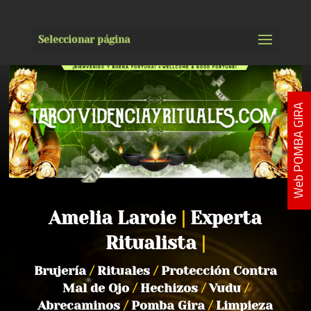
Seleccionar página
Web POMBA GIRA
Amelia Laroie
|
Experta
Ritualista
|
Brujería
/
Rituales
/
Protección Contra
Mal de Ojo
/
Hechizos
/
Vudu
/
Abrecaminos
/
Pomba Gira
/
Limpieza