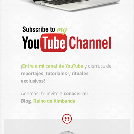
¡
Entra a mi canal de YouTube
y disfruta de
reportajes
,
tutoriales
y
rituales
exclusivos!
Además, te invito a
conocer mi
Blog
,
Reino de Kimbanda