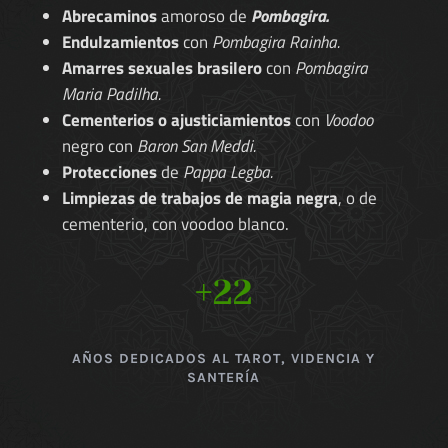
Abrecaminos
amoroso de
Pombagira.
Endulzamientos
con
Pombagira Rainha.
Amarres sexuales brasilero
con
Pombagira
Maria Padilha.
Cementerios o ajusticiamientos
con
Voodoo
negro con
Baron San Meddi.
Protecciones
de
Pappa Legba.
Limpiezas de trabajos de magia negra
, o de
cementerio, con voodoo blanco.
+22
AÑOS DEDICADOS AL TAROT, VIDENCIA Y
SANTERÍA