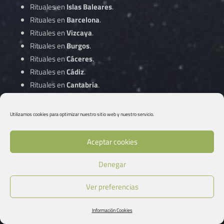
Rituales en
Islas Baleares
.
Rituales en
Barcelona
.
Rituales en
Vizcaya
.
Rituales en
Burgos
.
Rituales en
Cáceres
.
Rituales en
Cádiz
.
Rituales en
Cantabria
.
Rituales en
Castellón
.
Rituales en
Ciudad Real
.
Utilizamos cookies para optimizar nuestro sitio web y nuestro servicio.
Rituales en
Córdoba
.
Aceptar cookies
Rituales en
A Coruña
.
Denegar
Rituales en
Cuenca
.
Rituales en
Gipuzkoa
.
Ver preferencias
Rituales en
Girona
.
Rituales en
Granada
.
Información Cookies