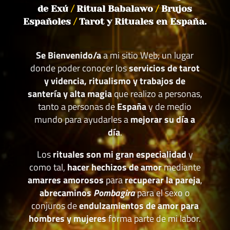
de Exú
/
Ritual Babalawo
/
Brujos
Españoles
/
Tarot y Rituales en España.
Se Bienvenido/a
a mi sitio Web; un lugar
donde poder conocer los
servicios de tarot
y videncia, ritualismo y trabajos de
santería y alta magia
que realizo a personas,
tanto a personas de
España
y de medio
mundo para ayudarles a
mejorar su día a
día
.
Los
rituales son mi gran especialidad
y
como tal,
hacer hechizos de amor
mediante
amarres amorosos
para
recuperar la pareja
,
abrecaminos
Pombagira
para el sexo o
conjuros de
endulzamientos de amor para
hombres y mujeres
forma parte de mi labor.