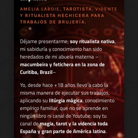
AMELIA LAROIE,
TAROTISTA
, VIDENTE
Y
RITUALISTA HECHICERA PARA
TRABAJOS DE BRUJERÍA.
Déjame presentarme;
soy ritualista nativa
,
mi sabiduría y conocimiento han sido
heredados de mi abuela materna –
macumbeira y fetichera en la zona de
Curitiba, Brazil
–
Yo, desde hace +18 años llevo a cabo la
misma manera de ejecutar sus trabajos,
aplicando su
litúrgia mágica
, conocimiento
empírico familiar, que no se aprende en
ningún libro ni canal de Youtube; soy tu
canal de
magia, tarot y la videncia toda
España y gran parte de América latina
.