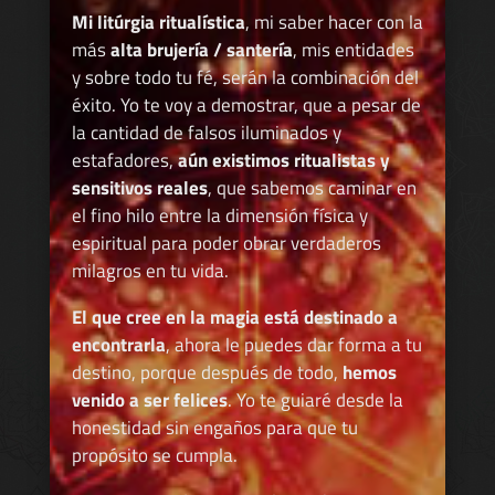
Mi litúrgia ritualística
, mi saber hacer con la
más
alta brujería / santería
, mis entidades
y sobre todo tu fé, serán la combinación del
éxito. Yo te voy a demostrar, que a pesar de
la cantidad de falsos iluminados y
estafadores,
aún existimos ritualistas y
sensitivos reales
, que sabemos caminar en
el fino hilo entre la dimensión física y
espiritual para poder obrar verdaderos
milagros en tu vida.
El que cree en la magia está destinado a
encontrarla
, ahora le puedes dar forma a tu
destino, porque después de todo,
hemos
venido a ser felices
. Yo te guiaré desde la
honestidad sin engaños para que tu
propósito se cumpla.