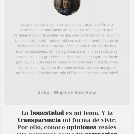
Estoy encantada de haber podido contactar con Amelia
gracias a una muy buena amiga la cual me aseguro que
también me podría ayudar, ya que como ella nadie me ha dicho
tan concretamente toda mi vida en estos momentos, es decir,
lo ha calcado tal y como era, como buena tarotista da muy
buenas soluciones, también gracias a sus limpiezas resuelve
grandes males y grandes soluciones que por seguro serán de
gran ayuda, y sin más también te da gran serenidad de como
tomar una muy buena dirección en esta vida, es una gran
profesional!!! Gracias por todo el Bien que me has aportado!!!
Vicky - Mujer de Barcelona
La
honestidad
es mi lema. Y la
transparencia
mi forma de vivir.
Por ello, conoce
opiniones
reales