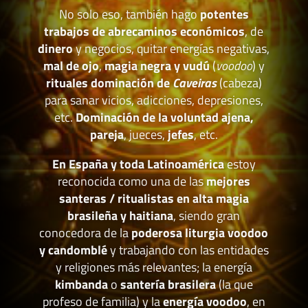
No solo eso, también hago
potentes
trabajos de abrecaminos económicos
, de
dinero
y negocios, quitar energías negativas,
mal de ojo
,
magia negra y vudú
(
voodoo
) y
rituales dominación de
Caveiras
(cabeza)
para sanar vicios, adicciones, depresiones,
etc.
Dominación de la voluntad ajena,
pareja
, jueces,
jefes
, etc.
En España y toda Latinoamérica
estoy
reconocida como una de las
mejores
santeras / ritualistas en alta magia
brasileña y haitiana
, siendo gran
conocedora de la
poderosa liturgia voodoo
y candomblé
y trabajando con las entidades
y religiones más relevantes; la energía
kimbanda
o
santería brasilera
(la que
profeso de familia) y la
energía voodoo
, en