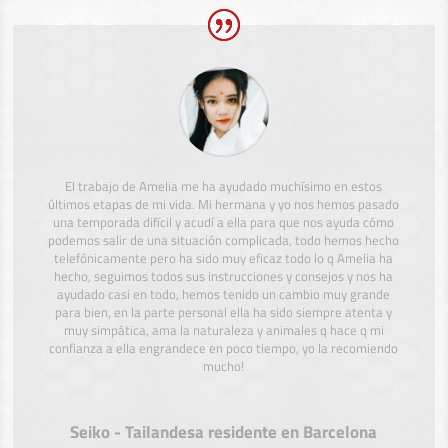
El trabajo de Amelia me ha ayudado muchísimo en estos
últimos etapas de mi vida. Mi hermana y yo nos hemos pasado
una temporada difícil y acudí a ella para que nos ayuda cómo
podemos salir de una situación complicada, todo hemos hecho
telefónicamente pero ha sido muy eficaz todo lo q Amelia ha
hecho, seguimos todos sus instrucciones y consejos y nos ha
ayudado casi en todo, hemos tenido un cambio muy grande
para bien, en la parte personal ella ha sido siempre atenta y
muy simpática, ama la naturaleza y animales q hace q mi
confianza a ella engrandece en poco tiempo, yo la recomiendo
mucho!
Seiko - Tailandesa residente en Barcelona