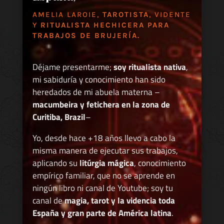
AMELIA LAROIE,
TAROTISTA
, VIDENTE
Y
RITUALISTA HECHICERA PARA
TRABAJOS DE BRUJERÍA.
Déjame presentarme;
soy ritualista nativa
,
mi sabiduría y conocimiento han sido
heredados de mi abuela materna –
macumbeira y fetichera en la zona de
Curitiba, Brazil
–
Yo, desde hace +18 años llevo a cabo la
misma manera de ejecutar sus trabajos,
aplicando su
litúrgia mágica
, conocimiento
empírico familiar, que no se aprende en
ningún libro ni canal de Youtube; soy tu
canal de
magia, tarot y la videncia toda
España y gran parte de América latina
.