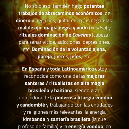
No solo eso, también hago
potentes
trabajos de abrecaminos económicos
, de
dinero
y negocios, quitar energías negativas,
mal de ojo
,
magia negra y vudú
(
voodoo
) y
rituales dominación de
Caveiras
(cabeza)
para sanar vicios, adicciones, depresiones,
etc.
Dominación de la voluntad ajena,
pareja
, jueces,
jefes
, etc.
En España y toda Latinoamérica
estoy
reconocida como una de las
mejores
santeras / ritualistas en alta magia
brasileña y haitiana
, siendo gran
conocedora de la
poderosa liturgia voodoo
y candomblé
y trabajando con las entidades
y religiones más relevantes; la energía
kimbanda
o
santería brasilera
(la que
profeso de familia) y la
energía voodoo
, en