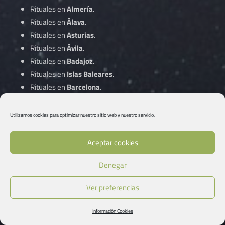
Rituales en
Almería
.
Rituales en
Álava
.
Rituales en
Asturias
.
Rituales en
Ávila
.
Rituales en
Badajoz
.
Rituales en
Islas Baleares
.
Rituales en
Barcelona
.
Rituales en
Vizcaya
.
Rituales en
Burgos
.
Utilizamos cookies para optimizar nuestro sitio web y nuestro servicio.
Rituales en
Cáceres
.
Rituales en
Cádiz
.
Aceptar cookies
Rituales en
Cantabria
.
Denegar
Rituales en
Castellón
.
Rituales en
Ciudad Real
.
Ver preferencias
Rituales en
Córdoba
.
Información Cookies