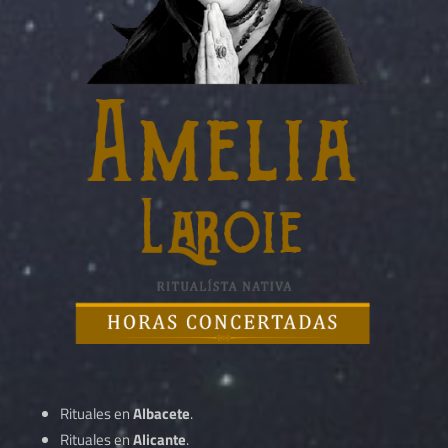
Rituales en
Albacete
.
Rituales en
Alicante
.