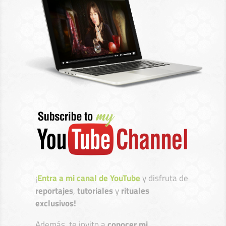
¡
Entra a mi canal de YouTube
y disfruta de
reportajes
,
tutoriales
y
rituales
exclusivos!
Además, te invito a
conocer mi