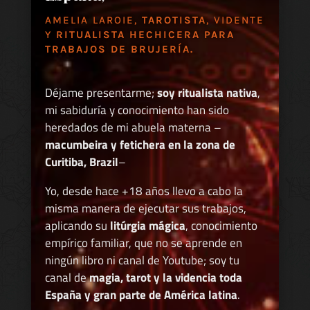
AMELIA LAROIE,
TAROTISTA
, VIDENTE
Y
RITUALISTA HECHICERA PARA
TRABAJOS DE BRUJERÍA.
Déjame presentarme;
soy ritualista nativa
,
mi sabiduría y conocimiento han sido
heredados de mi abuela materna –
macumbeira y fetichera en la zona de
Curitiba, Brazil
–
Yo, desde hace +18 años llevo a cabo la
misma manera de ejecutar sus trabajos,
aplicando su
litúrgia mágica
, conocimiento
empírico familiar, que no se aprende en
ningún libro ni canal de Youtube; soy tu
canal de
magia, tarot y la videncia toda
España y gran parte de América latina
.