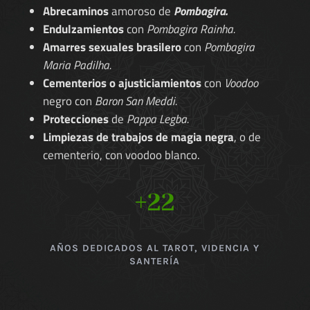
Abrecaminos
amoroso de
Pombagira.
Endulzamientos
con
Pombagira Rainha.
Amarres sexuales brasilero
con
Pombagira
Maria Padilha.
Cementerios o ajusticiamientos
con
Voodoo
negro con
Baron San Meddi.
Protecciones
de
Pappa Legba.
Limpiezas de trabajos de magia negra
, o de
cementerio, con voodoo blanco.
+22
AÑOS DEDICADOS AL TAROT, VIDENCIA Y
SANTERÍA