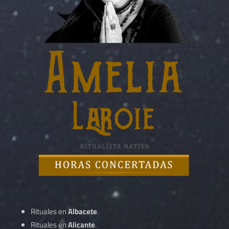
Rituales en
Albacete
.
Rituales en
Alicante
.