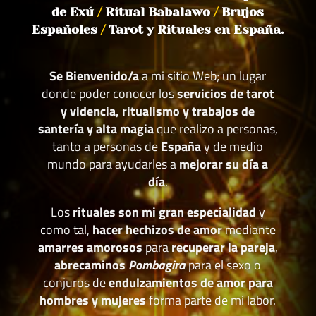
de Exú
/
Ritual Babalawo
/
Brujos
Españoles
/
Tarot y Rituales en España.
Se Bienvenido/a
a mi sitio Web; un lugar
donde poder conocer los
servicios de tarot
y videncia, ritualismo y trabajos de
santería y alta magia
que realizo a personas,
tanto a personas de
España
y de medio
mundo para ayudarles a
mejorar su día a
día
.
Los
rituales son mi gran especialidad
y
como tal,
hacer hechizos de amor
mediante
amarres amorosos
para
recuperar la pareja
,
abrecaminos
Pombagira
para el sexo o
conjuros de
endulzamientos de amor para
hombres y mujeres
forma parte de mi labor.