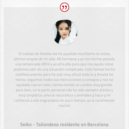
El trabajo de Amelia me ha ayudado muchísimo en estos
últimos etapas de mi vida. Mi hermana y yo nos hemos pasado
una temporada difícil y acudí a ella para que nos ayuda cómo
podemos salir de una situación complicada, todo hemos hecho
telefónicamente pero ha sido muy eficaz todo lo q Amelia ha
hecho, seguimos todos sus instrucciones y consejos y nos ha
ayudado casi en todo, hemos tenido un cambio muy grande
para bien, en la parte personal ella ha sido siempre atenta y
muy simpática, ama la naturaleza y animales q hace q mi
confianza a ella engrandece en poco tiempo, yo la recomiendo
mucho!
Seiko - Tailandesa residente en Barcelona