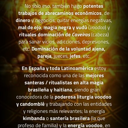
No solo eso, también hago
potentes
trabajos de abrecaminos económicos
, de
dinero
y negocios, quitar energías negativas,
mal de ojo
,
magia negra y vudú
(
voodoo
) y
rituales dominación de
Caveiras
(cabeza)
para sanar vicios, adicciones, depresiones,
etc.
Dominación de la voluntad ajena,
pareja
, jueces,
jefes
, etc.
En España y toda Latinoamérica
estoy
reconocida como una de las
mejores
santeras / ritualistas en alta magia
brasileña y haitiana
, siendo gran
conocedora de la
poderosa liturgia voodoo
y candomblé
y trabajando con las entidades
y religiones más relevantes; la energía
kimbanda
o
santería brasilera
(la que
profeso de familia) y la
energía voodoo
, en