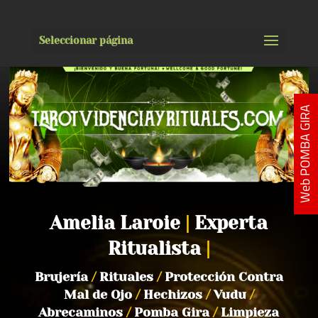
Seleccionar página
Web POMBA GIRA
Amelia Laroie
|
Experta
Ritualista
|
Brujería
/
Rituales
/
Protección Contra
Mal de Ojo
/
Hechizos
/
Vudu
/
Abrecaminos
/
Pomba Gira
/
Limpieza