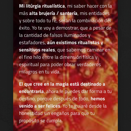
Mi litúrgia ritualística
, mi saber hacer con la
más
alta brujería / santería
, mis entidades
y sobre todo tu fé, serán la combinación del
éxito. Yo te voy a demostrar, que a pesar de
la cantidad de falsos iluminados y
estafadores,
aún existimos ritualistas y
sensitivos reales
, que sabemos caminar en
el fino hilo entre la dimensión física y
espiritual para poder obrar verdaderos
milagros en tu vida.
El que cree en la magia está destinado a
encontrarla
, ahora le puedes dar forma a tu
destino, porque después de todo,
hemos
venido a ser felices
. Yo te guiaré desde la
honestidad sin engaños para que tu
propósito se cumpla.