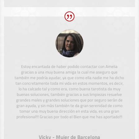
Estoy encantada de haber podido contactar con Amelia
gracias a una muy buena amiga la cual me aseguro que
también me podría ayudar, ya que como ella nadie me ha dicho
tan concretamente toda mi vida en estos momentos, es decir,
lo ha calcado tal y como era, como buena tarotista da muy
buenas soluciones, también gracias a sus limpiezas resuelve
grandes males y grandes soluciones que por seguro serán de
gran ayuda, y sin más también te da gran serenidad de como
tomar una muy buena dirección en esta vida, es una gran
profesional!!! Gracias por todo el Bien que me has aportado!!!
Vicky - Mujer de Barcelona