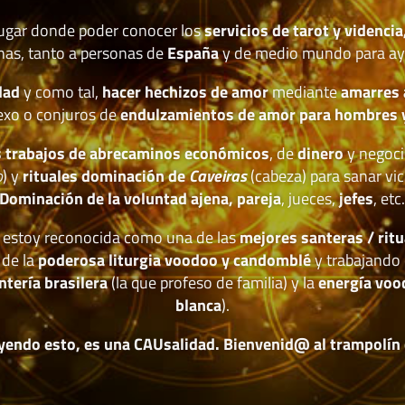
lugar donde poder conocer los
servicios de tarot y videncia
nas, tanto a personas de
España
y de medio mundo para ay
dad
y como tal,
hacer hechizos de amor
mediante
amarres
exo o conjuros de
endulzamientos de amor para hombres 
 trabajos de abrecaminos económicos
, de
dinero
y negoci
o
) y
rituales dominación de
Caveiras
(cabeza) para sanar vic
Dominación de la voluntad ajena, pareja
, jueces,
jefes
, etc
estoy reconocida como una de las
mejores santeras / ritu
 de la
poderosa liturgia voodoo y candomblé
y trabajando 
ntería brasilera
(la que profeso de familia) y la
energía voo
blanca
).
yendo esto, es una CAUsalidad. Bienvenid@ al trampolín de