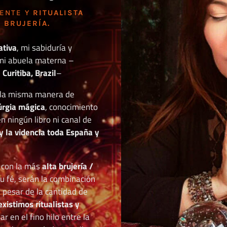
DENTE Y
RITUALISTA
 BRUJERÍA.
ativa
, mi sabiduría y
mi abuela materna –
Curitiba, Brazil
–
o la misma manera de
túrgia mágica
, conocimiento
n ningún libro ni canal de
y la videncia toda España y
r con la más
alta brujería /
tu fé, serán la combinación
a pesar de la cantidad de
existimos ritualistas y
 en el fino hilo entre la