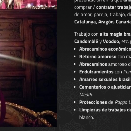
comprar /
contratar trabaj
de amor, pareja, trabajo, 
Catalunya, Aragón, Canaria
Trabajo con
alta magia bra
Candomblé
y
Voodoo
, etc.
Abrecaminos económic
Retorno amoroso
con ma
Abrecaminos
amoroso 
Endulzamientos
con
Pom
Amarres sexuales brasil
Cementerios o ajusticia
Meddi.
Protecciones
de
Pappa L
Limpiezas de trabajos d
blanco.