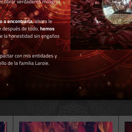
der obrar verdaderos milagros
o a encontrarla
, ahora le
e después de todo,
hemos
de la honestidad sin engaños
 pactar con mis entidades y
llo de la familia Laroie.