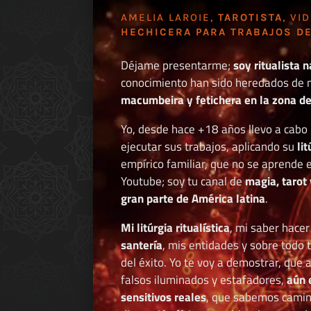
AMELIA LAROIE,
TAROTISTA
, VI
HECHICERA PARA TRABAJOS DE
Déjame presentarme;
soy ritualista n
conocimiento han sido heredados de 
macumbeira y fetichera en la zona de 
Yo, desde hace +18 años llevo a cab
ejecutar sus trabajos, aplicando su
li
empírico familiar, que no se aprende e
Youtube; soy tu canal de
magia, tarot 
gran parte de América latina
.
Mi litúrgia ritualística
, mi saber hace
santería
, mis entidades y sobre todo 
del éxito. Yo te voy a demostrar, que 
falsos iluminados y estafadores,
aún 
sensitivos reales
, que sabemos caminar