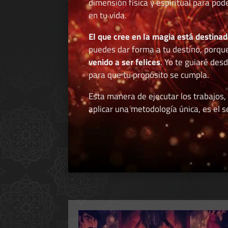
dimensión física y espiritual para po
en tu vida.
El que cree en la magia está destinad
puedes dar forma a tu destino, porqu
venido a ser felices
. Yo te guiaré des
para que tu propósito se cumpla.
Esta manera de ejecutar los trabajos,
aplicar una metodología única, es el se