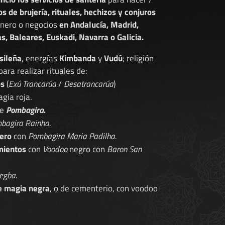
os de brujería, rituales, hechizos y conjuros
dinero o negocios
en Andalucía, Madrid,
s, Baleares, Euskadi, Navarra o Galicia.
sileña
, energías
Kimbanda
y
Vudú
; religión
 para realizar rituales de:
os
(
Exú Trancarúa
/
Desatrancarúa
)
gia roja.
de
Pombagira.
bagira Rainha.
ero
con
Pombagira Maria Padilha.
mientos
con
Voodoo
negro con
Baron San
egba.
e magia negra
, o de cementerio, con voodoo