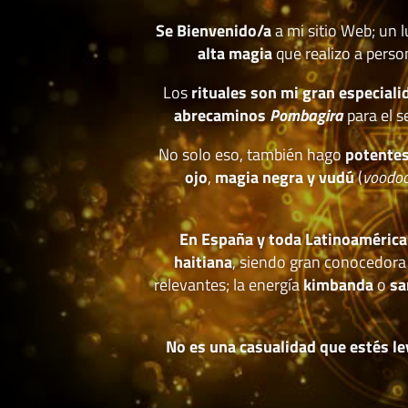
Se Bienvenido/a
a mi sitio Web; un 
alta magia
que realizo a perso
Los
rituales son mi gran especiali
abrecaminos
Pombagira
para el s
No solo eso, también hago
potentes
ojo
,
magia negra y vudú
(
voodo
En España y toda Latinoamérica
haitiana
, siendo gran conocedora
relevantes; la energía
kimbanda
o
sa
No es una casualidad que estés le