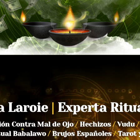
a Laroie
|
Experta Ritu
ión Contra Mal de Ojo
/
Hechizos
/
Vudu
/
tual Babalawo
/
Brujos Españoles
/
Tarot 