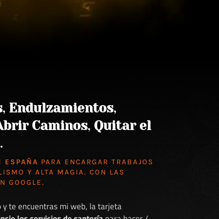
s
,
Endulzamientos
,
Abrir Caminos
,
Quitar el
.
N ESPAÑA
PARA ENCARGAR TRABAJOS
LISMO Y ALTA MAGIA. CON LAS
EN GOOGLE
.
o
y te encuentras mi web, la tarjeta
ncio los servicios de santería
para hacer /