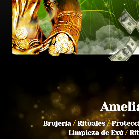
Ameli
Brujería
/
Rituales
/
Protecc
Limpieza de Exú
/
Ri