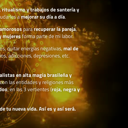
, ritualismo y trabajos de santería y
udarles a
mejorar su día a día
.
 amorosos
para
recuperar la pareja
,
y mujeres
forma parte de mi labor.
os, quitar energías negativas,
mal de
ios, adicciones, depresiones, etc.
.
alistas en alta magia brasileña y
con las entidades y religiones más
doo
, en las 3 vertientes (
roja, negra y
 tu nueva vida. Así es y así será.