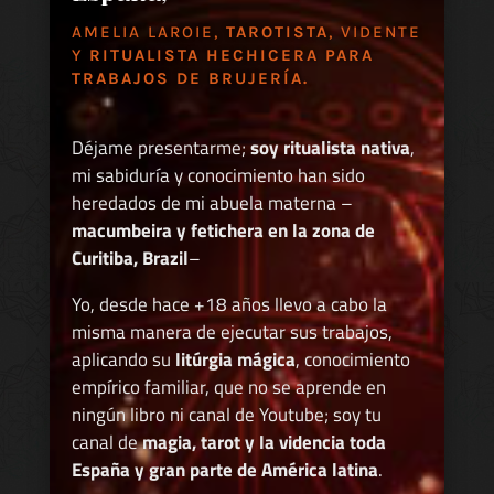
AMELIA LAROIE,
TAROTISTA
, VIDENTE
Y
RITUALISTA HECHICERA PARA
TRABAJOS DE BRUJERÍA.
Déjame presentarme;
soy ritualista nativa
,
mi sabiduría y conocimiento han sido
heredados de mi abuela materna –
macumbeira y fetichera en la zona de
Curitiba, Brazil
–
Yo, desde hace +18 años llevo a cabo la
misma manera de ejecutar sus trabajos,
aplicando su
litúrgia mágica
, conocimiento
empírico familiar, que no se aprende en
ningún libro ni canal de Youtube; soy tu
canal de
magia, tarot y la videncia toda
España y gran parte de América latina
.