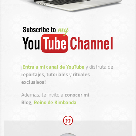
¡
Entra a mi canal de YouTube
y disfruta de
reportajes
,
tutoriales
y
rituales
exclusivos!
Además, te invito a
conocer mi
Blog
,
Reino de Kimbanda