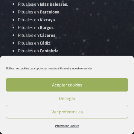
Rituales en
Islas Baleares
.
Rituales en
Barcelona
.
Rituales en
Vizcaya
.
Rituales en
Burgos
.
Rituales en
Cáceres
.
Rituales en
Cádiz
.
Rituales en
Cantabria
.
Rituales en
Castellón
.
Rituales en
Ciudad Real
.
Utilizamos cookies para optimizar nuestro sitio web y nuestro servicio.
Rituales en
Córdoba
.
Aceptar cookies
Rituales en
A Coruña
.
Denegar
Rituales en
Cuenca
.
Rituales en
Gipuzkoa
.
Ver preferencias
Rituales en
Girona
.
Rituales en
Granada
.
Información Cookies