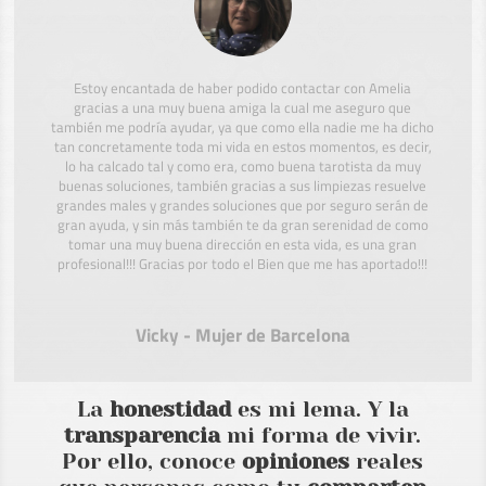
Estoy encantada de haber podido contactar con Amelia
gracias a una muy buena amiga la cual me aseguro que
también me podría ayudar, ya que como ella nadie me ha dicho
tan concretamente toda mi vida en estos momentos, es decir,
lo ha calcado tal y como era, como buena tarotista da muy
buenas soluciones, también gracias a sus limpiezas resuelve
grandes males y grandes soluciones que por seguro serán de
gran ayuda, y sin más también te da gran serenidad de como
tomar una muy buena dirección en esta vida, es una gran
profesional!!! Gracias por todo el Bien que me has aportado!!!
Vicky - Mujer de Barcelona
La
honestidad
es mi lema. Y la
transparencia
mi forma de vivir.
Por ello, conoce
opiniones
reales