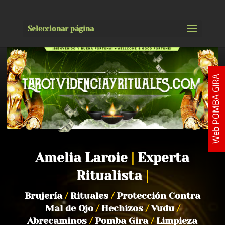
Seleccionar página
Web POMBA GIRA
Amelia Laroie
|
Experta
Ritualista
|
Brujería
/
Rituales
/
Protección Contra
Mal de Ojo
/
Hechizos
/
Vudu
/
Abrecaminos
/
Pomba Gira
/
Limpieza