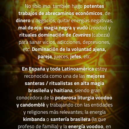
No solo eso, también hago
potentes
trabajos de abrecaminos económicos
, de
dinero
y negocios, quitar energías negativas,
mal de ojo
,
magia negra y vudú
(
voodoo
) y
rituales dominación de
Caveiras
(cabeza)
para sanar vicios, adicciones, depresiones,
etc.
Dominación de la voluntad ajena,
pareja
, jueces,
jefes
, etc.
En España y toda Latinoamérica
estoy
reconocida como una de las
mejores
santeras / ritualistas en alta magia
brasileña y haitiana
, siendo gran
conocedora de la
poderosa liturgia voodoo
y candomblé
y trabajando con las entidades
y religiones más relevantes; la energía
kimbanda
o
santería brasilera
(la que
profeso de familia) y la
energía voodoo
, en