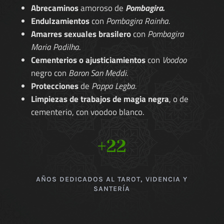
Abrecaminos
amoroso de
Pombagira.
Endulzamientos
con
Pombagira Rainha.
Amarres sexuales brasilero
con
Pombagira
Maria Padilha.
Cementerios o ajusticiamientos
con
Voodoo
negro con
Baron San Meddi.
Protecciones
de
Pappa Legba.
Limpiezas de trabajos de magia negra
, o de
cementerio, con voodoo blanco.
+22
AÑOS DEDICADOS AL TAROT, VIDENCIA Y
SANTERÍA