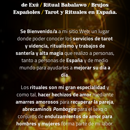
de Exú
/
Ritual Babalawo
/
Brujos
Españoles
/
Tarot y Rituales en España.
Se Bienvenido/a
a mi sitio Web; un lugar
donde poder conocer los
servicios de tarot
y videncia, ritualismo y trabajos de
santería y alta magia
que realizo a personas,
tanto a personas de
España
y de medio
mundo para ayudarles a
mejorar su día a
día
.
Los
rituales son mi gran especialidad
y
como tal,
hacer hechizos de amor
mediante
amarres amorosos
para
recuperar la pareja
,
abrecaminos
Pombagira
para el sexo o
conjuros de
endulzamientos de amor para
hombres y mujeres
forma parte de mi labor.