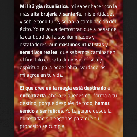
Mi litúrgia ritualística
, mi saber hacer con la
más
alta brujería / santería
, mis entidades
y sobre todo tu fé, serán la combinación del
éxito. Yo te voy a demostrar, que a pesar de
la cantidad de falsos iluminados y
estafadores,
aún existimos ritualistas y
sensitivos reales
, que sabemos caminar en
el fino hilo entre la dimensión física y
espiritual para poder obrar verdaderos
milagros en tu vida.
El que cree en la magia está destinado a
encontrarla
, ahora le puedes dar forma a tu
destino, porque después de todo,
hemos
venido a ser felices
. Yo te guiaré desde la
honestidad sin engaños para que tu
propósito se cumpla.