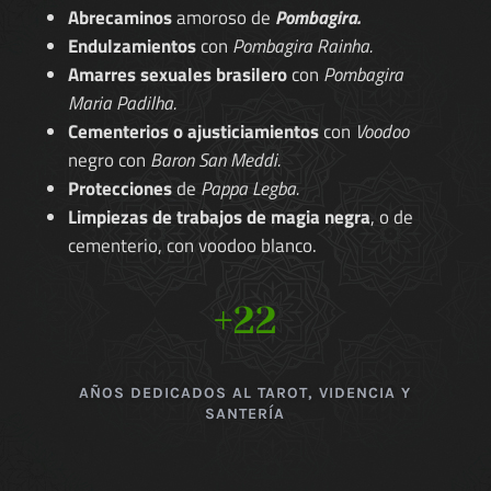
Abrecaminos
amoroso de
Pombagira.
Endulzamientos
con
Pombagira Rainha.
Amarres sexuales brasilero
con
Pombagira
Maria Padilha.
Cementerios o ajusticiamientos
con
Voodoo
negro con
Baron San Meddi.
Protecciones
de
Pappa Legba.
Limpiezas de trabajos de magia negra
, o de
cementerio, con voodoo blanco.
+22
AÑOS DEDICADOS AL TAROT, VIDENCIA Y
SANTERÍA