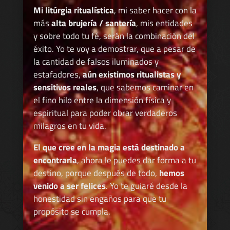
Mi litúrgia ritualística
, mi saber hacer con la
más
alta brujería / santería
, mis entidades
y sobre todo tu fé, serán la combinación del
éxito. Yo te voy a demostrar, que a pesar de
la cantidad de falsos iluminados y
estafadores,
aún existimos ritualistas y
sensitivos reales
, que sabemos caminar en
el fino hilo entre la dimensión física y
espiritual para poder obrar verdaderos
milagros en tu vida.
El que cree en la magia está destinado a
encontrarla
, ahora le puedes dar forma a tu
destino, porque después de todo,
hemos
venido a ser felices
. Yo te guiaré desde la
honestidad sin engaños para que tu
propósito se cumpla.