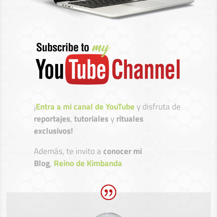
¡
Entra a mi canal de YouTube
y disfruta de
reportajes
,
tutoriales
y
rituales
exclusivos!
Además, te invito a
conocer mi
Blog
,
Reino de Kimbanda