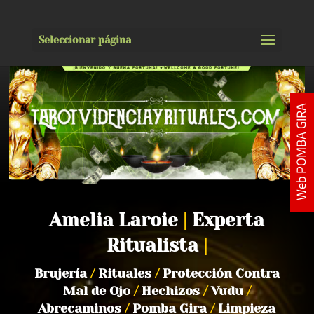
Seleccionar página
Web POMBA GIRA
Amelia Laroie
|
Experta
Ritualista
|
Brujería
/
Rituales
/
Protección Contra
Mal de Ojo
/
Hechizos
/
Vudu
/
Abrecaminos
/
Pomba Gira
/
Limpieza