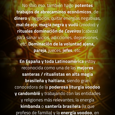
No solo eso, también hago
potentes
trabajos de abrecaminos económicos
, de
dinero
y negocios, quitar energías negativas,
mal de ojo
,
magia negra y vudú
(
voodoo
) y
rituales dominación de
Caveiras
(cabeza)
para sanar vicios, adicciones, depresiones,
etc.
Dominación de la voluntad ajena,
pareja
, jueces,
jefes
, etc.
En España y toda Latinoamérica
estoy
reconocida como una de las
mejores
santeras / ritualistas en alta magia
brasileña y haitiana
, siendo gran
conocedora de la
poderosa liturgia voodoo
y candomblé
y trabajando con las entidades
y religiones más relevantes; la energía
kimbanda
o
santería brasilera
(la que
profeso de familia) y la
energía voodoo
, en