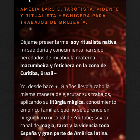
AMELIA LAROIE,
TAROTISTA
, VIDENTE
Y
RITUALISTA HECHICERA PARA
TRABAJOS DE BRUJERÍA.
Déjame presentarme;
soy ritualista nativa
,
mi sabiduría y conocimiento han sido
heredados de mi abuela materna –
macumbeira y fetichera en la zona de
Curitiba, Brazil
–
Yo, desde hace +18 años llevo a cabo la
misma manera de ejecutar sus trabajos,
aplicando su
litúrgia mágica
, conocimiento
empírico familiar, que no se aprende en
ningún libro ni canal de Youtube; soy tu
canal de
magia, tarot y la videncia toda
España y gran parte de América latina
.