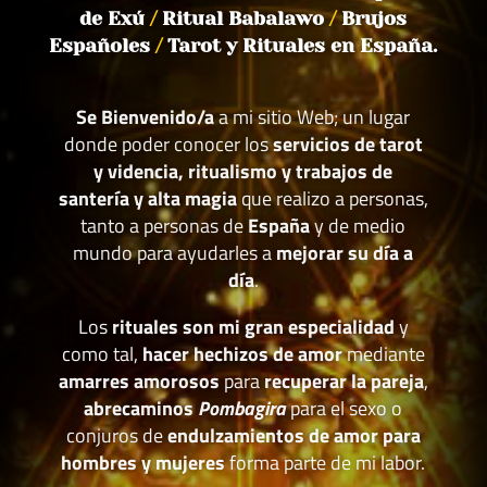
de Exú
/
Ritual Babalawo
/
Brujos
Españoles
/
Tarot y Rituales en España.
Se Bienvenido/a
a mi sitio Web; un lugar
donde poder conocer los
servicios de tarot
y videncia, ritualismo y trabajos de
santería y alta magia
que realizo a personas,
tanto a personas de
España
y de medio
mundo para ayudarles a
mejorar su día a
día
.
Los
rituales son mi gran especialidad
y
como tal,
hacer hechizos de amor
mediante
amarres amorosos
para
recuperar la pareja
,
abrecaminos
Pombagira
para el sexo o
conjuros de
endulzamientos de amor para
hombres y mujeres
forma parte de mi labor.