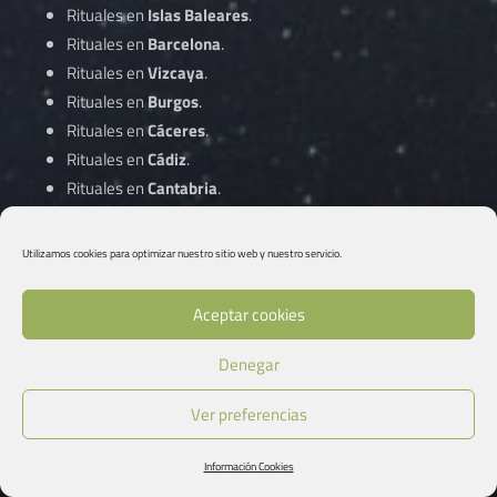
Rituales en
Islas Baleares
.
Rituales en
Barcelona
.
Rituales en
Vizcaya
.
Rituales en
Burgos
.
Rituales en
Cáceres
.
Rituales en
Cádiz
.
Rituales en
Cantabria
.
Rituales en
Castellón
.
Rituales en
Ciudad Real
.
Utilizamos cookies para optimizar nuestro sitio web y nuestro servicio.
Rituales en
Córdoba
.
Aceptar cookies
Rituales en
A Coruña
.
Denegar
Rituales en
Cuenca
.
Rituales en
Gipuzkoa
.
Ver preferencias
Rituales en
Girona
.
Rituales en
Granada
.
Información Cookies