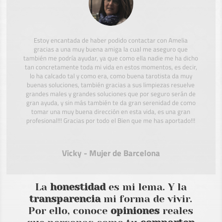
Estoy encantada de haber podido contactar con Amelia
gracias a una muy buena amiga la cual me aseguro que
también me podría ayudar, ya que como ella nadie me ha dicho
tan concretamente toda mi vida en estos momentos, es decir,
lo ha calcado tal y como era, como buena tarotista da muy
buenas soluciones, también gracias a sus limpiezas resuelve
grandes males y grandes soluciones que por seguro serán de
gran ayuda, y sin más también te da gran serenidad de como
tomar una muy buena dirección en esta vida, es una gran
profesional!!! Gracias por todo el Bien que me has aportado!!!
Vicky - Mujer de Barcelona
La
honestidad
es mi lema. Y la
transparencia
mi forma de vivir.
Por ello, conoce
opiniones
reales