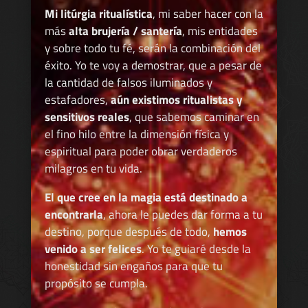
Mi litúrgia ritualística
, mi saber hacer con la
más
alta brujería / santería
, mis entidades
y sobre todo tu fé, serán la combinación del
éxito. Yo te voy a demostrar, que a pesar de
la cantidad de falsos iluminados y
estafadores,
aún existimos ritualistas y
sensitivos reales
, que sabemos caminar en
el fino hilo entre la dimensión física y
espiritual para poder obrar verdaderos
milagros en tu vida.
El que cree en la magia está destinado a
encontrarla
, ahora le puedes dar forma a tu
destino, porque después de todo,
hemos
venido a ser felices
. Yo te guiaré desde la
honestidad sin engaños para que tu
propósito se cumpla.