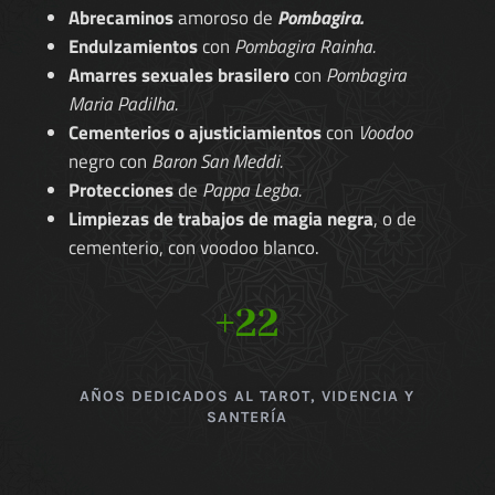
Abrecaminos
amoroso de
Pombagira.
Endulzamientos
con
Pombagira Rainha.
Amarres sexuales brasilero
con
Pombagira
Maria Padilha.
Cementerios o ajusticiamientos
con
Voodoo
negro con
Baron San Meddi.
Protecciones
de
Pappa Legba.
Limpiezas de trabajos de magia negra
, o de
cementerio, con voodoo blanco.
+22
AÑOS DEDICADOS AL TAROT, VIDENCIA Y
SANTERÍA