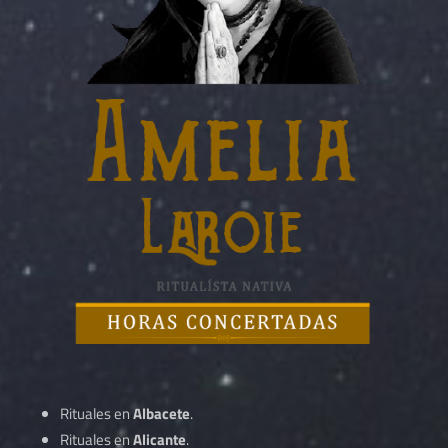
Rituales en
Albacete
.
Rituales en
Alicante
.