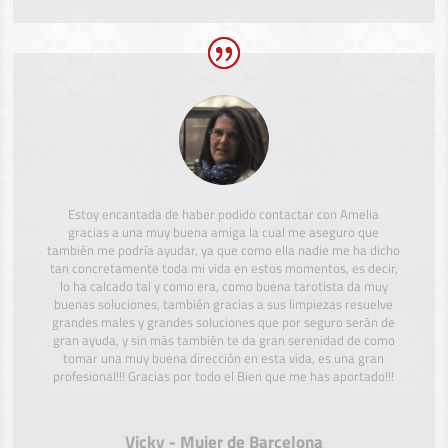
Estoy encantada de haber podido contactar con Amelia
gracias a una muy buena amiga la cual me aseguro que
también me podría ayudar, ya que como ella nadie me ha dicho
tan concretamente toda mi vida en estos momentos, es decir,
lo ha calcado tal y como era, como buena tarotista da muy
buenas soluciones, también gracias a sus limpiezas resuelve
grandes males y grandes soluciones que por seguro serán de
gran ayuda, y sin más también te da gran serenidad de como
tomar una muy buena dirección en esta vida, es una gran
profesional!!! Gracias por todo el Bien que me has aportado!!!
Vicky - Mujer de Barcelona