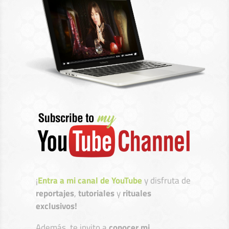
¡
Entra a mi canal de YouTube
y disfruta de
reportajes
,
tutoriales
y
rituales
exclusivos!
Además, te invito a
conocer mi