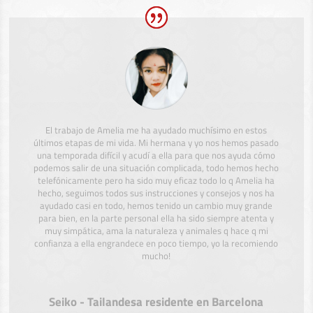
El trabajo de Amelia me ha ayudado muchísimo en estos
últimos etapas de mi vida. Mi hermana y yo nos hemos pasado
una temporada difícil y acudí a ella para que nos ayuda cómo
podemos salir de una situación complicada, todo hemos hecho
telefónicamente pero ha sido muy eficaz todo lo q Amelia ha
hecho, seguimos todos sus instrucciones y consejos y nos ha
ayudado casi en todo, hemos tenido un cambio muy grande
para bien, en la parte personal ella ha sido siempre atenta y
muy simpática, ama la naturaleza y animales q hace q mi
confianza a ella engrandece en poco tiempo, yo la recomiendo
mucho!
Seiko - Tailandesa residente en Barcelona