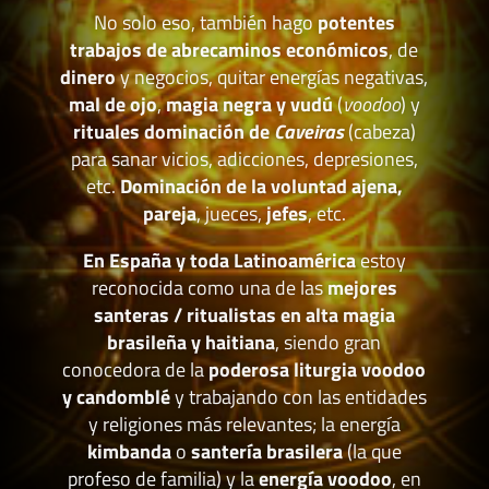
No solo eso, también hago
potentes
trabajos de abrecaminos económicos
, de
dinero
y negocios, quitar energías negativas,
mal de ojo
,
magia negra y vudú
(
voodoo
) y
rituales dominación de
Caveiras
(cabeza)
para sanar vicios, adicciones, depresiones,
etc.
Dominación de la voluntad ajena,
pareja
, jueces,
jefes
, etc.
En España y toda Latinoamérica
estoy
reconocida como una de las
mejores
santeras / ritualistas en alta magia
brasileña y haitiana
, siendo gran
conocedora de la
poderosa liturgia voodoo
y candomblé
y trabajando con las entidades
y religiones más relevantes; la energía
kimbanda
o
santería brasilera
(la que
profeso de familia) y la
energía voodoo
, en