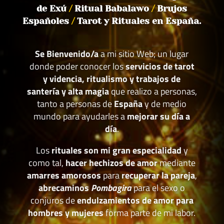
de Exú
/
Ritual Babalawo
/
Brujos
Españoles
/
Tarot y Rituales en España.
Se Bienvenido/a
a mi sitio Web; un lugar
donde poder conocer los
servicios de tarot
y videncia, ritualismo y trabajos de
santería y alta magia
que realizo a personas,
tanto a personas de
España
y de medio
mundo para ayudarles a
mejorar su día a
día
.
Los
rituales son mi gran especialidad
y
como tal,
hacer hechizos de amor
mediante
amarres amorosos
para
recuperar la pareja
,
abrecaminos
Pombagira
para el sexo o
conjuros de
endulzamientos de amor para
hombres y mujeres
forma parte de mi labor.