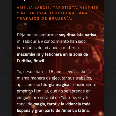
AMELIA LAROIE,
TAROTISTA
, VIDENTE
Y
RITUALISTA HECHICERA PARA
TRABAJOS DE BRUJERÍA.
Déjame presentarme;
soy ritualista nativa
,
mi sabiduría y conocimiento han sido
heredados de mi abuela materna –
macumbeira y fetichera en la zona de
Curitiba, Brazil
–
Yo, desde hace +18 años llevo a cabo la
misma manera de ejecutar sus trabajos,
aplicando su
litúrgia mágica
, conocimiento
empírico familiar, que no se aprende en
ningún libro ni canal de Youtube; soy tu
canal de
magia, tarot y la videncia toda
España y gran parte de América latina
.