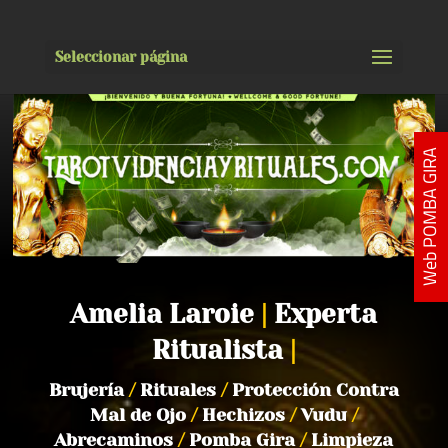
Seleccionar página
Web POMBA GIRA
Amelia Laroie
|
Experta
Ritualista
|
Brujería
/
Rituales
/
Protección Contra
Mal de Ojo
/
Hechizos
/
Vudu
/
Abrecaminos
/
Pomba Gira
/
Limpieza