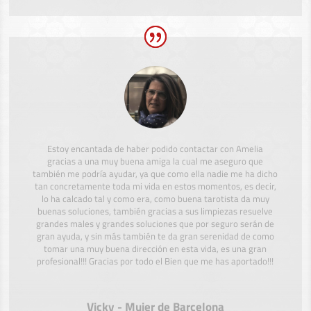
Estoy encantada de haber podido contactar con Amelia
gracias a una muy buena amiga la cual me aseguro que
también me podría ayudar, ya que como ella nadie me ha dicho
tan concretamente toda mi vida en estos momentos, es decir,
lo ha calcado tal y como era, como buena tarotista da muy
buenas soluciones, también gracias a sus limpiezas resuelve
grandes males y grandes soluciones que por seguro serán de
gran ayuda, y sin más también te da gran serenidad de como
tomar una muy buena dirección en esta vida, es una gran
profesional!!! Gracias por todo el Bien que me has aportado!!!
Vicky - Mujer de Barcelona