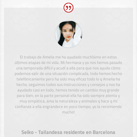
El trabajo de Amelia me ha ayudado muchísimo en estos
últimos etapas de mi vida. Mi hermana y yo nos hemos pasado
una temporada difícil y acudí a ella para que nos ayuda cómo
podemos salir de una situación complicada, todo hemos hecho
telefónicamente pero ha sido muy eficaz todo lo q Amelia ha
hecho, seguimos todos sus instrucciones y consejos y nos ha
ayudado casi en todo, hemos tenido un cambio muy grande
para bien, en la parte personal ella ha sido siempre atenta y
muy simpática, ama la naturaleza y animales q hace q mi
confianza a ella engrandece en poco tiempo, yo la recomiendo
mucho!
Seiko - Tailandesa residente en Barcelona