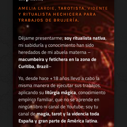
AMELIA LAROIE,
TAROTISTA
, VIDENTE
Y
RITUALISTA HECHICERA PARA
TRABAJOS DE BRUJERÍA.
Déjame presentarme;
soy ritualista nativa
,
mi sabiduría y conocimiento han sido
heredados de mi abuela materna –
macumbeira y fetichera en la zona de
Curitiba, Brazil
–
Yo, desde hace +18 años llevo a cabo la
misma manera de ejecutar sus trabajos,
aplicando su
litúrgia mágica
, conocimiento
empírico familiar, que no se aprende en
ningún libro ni canal de Youtube; soy tu
canal de
magia, tarot y la videncia toda
España y gran parte de América latina
.