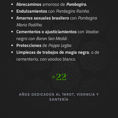
Abrecaminos
amoroso de
Pombagira.
Endulzamientos
con
Pombagira Rainha.
Amarres sexuales brasilero
con
Pombagira
Maria Padilha.
Cementerios o ajusticiamientos
con
Voodoo
negro con
Baron San Meddi.
Protecciones
de
Pappa Legba.
Limpiezas de trabajos de magia negra
, o de
cementerio, con voodoo blanco.
+22
AÑOS DEDICADOS AL TAROT, VIDENCIA Y
SANTERÍA