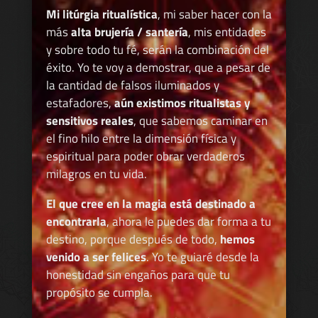
Mi litúrgia ritualística
, mi saber hacer con la
más
alta brujería / santería
, mis entidades
y sobre todo tu fé, serán la combinación del
éxito. Yo te voy a demostrar, que a pesar de
la cantidad de falsos iluminados y
estafadores,
aún existimos ritualistas y
sensitivos reales
, que sabemos caminar en
el fino hilo entre la dimensión física y
espiritual para poder obrar verdaderos
milagros en tu vida.
El que cree en la magia está destinado a
encontrarla
, ahora le puedes dar forma a tu
destino, porque después de todo,
hemos
venido a ser felices
. Yo te guiaré desde la
honestidad sin engaños para que tu
propósito se cumpla.