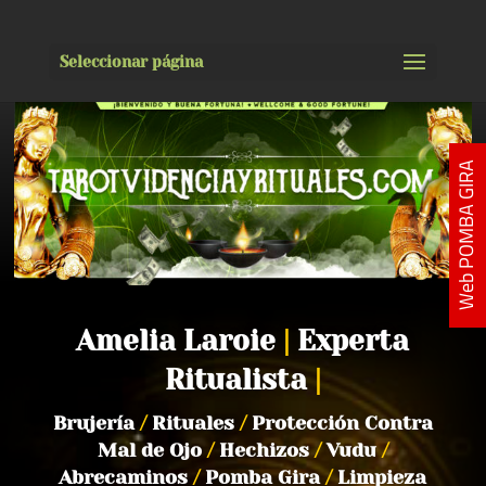
Seleccionar página
Web POMBA GIRA
Amelia Laroie
|
Experta
Ritualista
|
Brujería
/
Rituales
/
Protección Contra
Mal de Ojo
/
Hechizos
/
Vudu
/
Abrecaminos
/
Pomba Gira
/
Limpieza