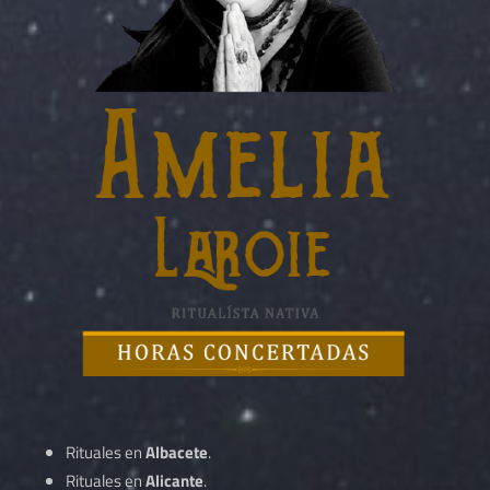
Rituales en
Albacete
.
Rituales en
Alicante
.