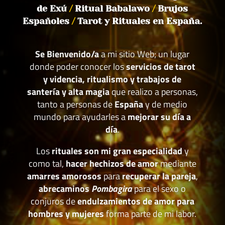
de Exú
/
Ritual Babalawo
/
Brujos
Españoles
/
Tarot y Rituales en España.
Se Bienvenido/a
a mi sitio Web; un lugar
donde poder conocer los
servicios de tarot
y videncia, ritualismo y trabajos de
santería y alta magia
que realizo a personas,
tanto a personas de
España
y de medio
mundo para ayudarles a
mejorar su día a
día
.
Los
rituales son mi gran especialidad
y
como tal,
hacer hechizos de amor
mediante
amarres amorosos
para
recuperar la pareja
,
abrecaminos
Pombagira
para el sexo o
conjuros de
endulzamientos de amor para
hombres y mujeres
forma parte de mi labor.