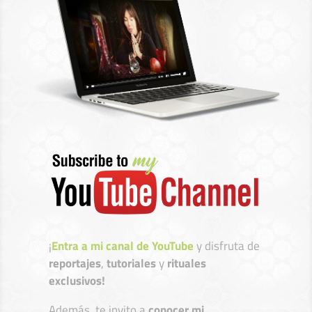
¡
Entra a mi canal de YouTube
y disfruta de
reportajes
,
tutoriales
y
rituales
exclusivos!
Además, te invito a
conocer mi