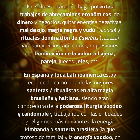
No solo eso, también hago
potentes
trabajos de abrecaminos económicos
, de
dinero
y negocios, quitar energías negativas,
mal de ojo
,
magia negra y vudú
(
voodoo
) y
rituales dominación de
Caveiras
(cabeza)
para sanar vicios, adicciones, depresiones,
etc.
Dominación de la voluntad ajena,
pareja
, jueces,
jefes
, etc.
En España y toda Latinoamérica
estoy
reconocida como una de las
mejores
santeras / ritualistas en alta magia
brasileña y haitiana
, siendo gran
conocedora de la
poderosa liturgia voodoo
y candomblé
y trabajando con las entidades
y religiones más relevantes; la energía
kimbanda
o
santería brasilera
(la que
profeso de familia) y la
energía voodoo
, en