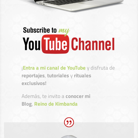
¡
Entra a mi canal de YouTube
y disfruta de
reportajes
,
tutoriales
y
rituales
exclusivos!
Además, te invito a
conocer mi
Blog
,
Reino de Kimbanda