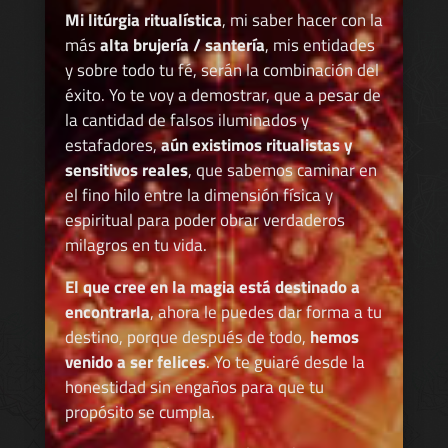
Mi litúrgia ritualística
, mi saber hacer con la
más
alta brujería / santería
, mis entidades
y sobre todo tu fé, serán la combinación del
éxito. Yo te voy a demostrar, que a pesar de
la cantidad de falsos iluminados y
estafadores,
aún existimos ritualistas y
sensitivos reales
, que sabemos caminar en
el fino hilo entre la dimensión física y
espiritual para poder obrar verdaderos
milagros en tu vida.
El que cree en la magia está destinado a
encontrarla
, ahora le puedes dar forma a tu
destino, porque después de todo,
hemos
venido a ser felices
. Yo te guiaré desde la
honestidad sin engaños para que tu
propósito se cumpla.