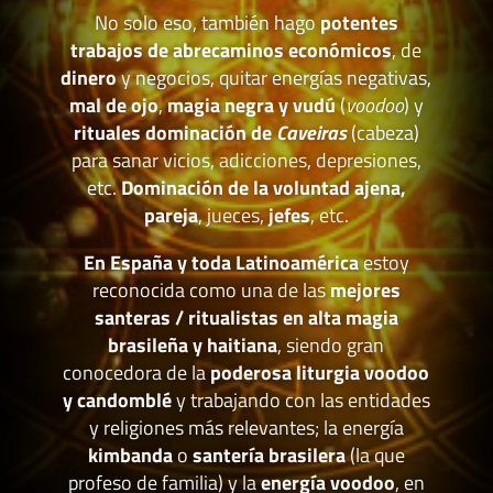
No solo eso, también hago
potentes
trabajos de abrecaminos económicos
, de
dinero
y negocios, quitar energías negativas,
mal de ojo
,
magia negra y vudú
(
voodoo
) y
rituales dominación de
Caveiras
(cabeza)
para sanar vicios, adicciones, depresiones,
etc.
Dominación de la voluntad ajena,
pareja
, jueces,
jefes
, etc.
En España y toda Latinoamérica
estoy
reconocida como una de las
mejores
santeras / ritualistas en alta magia
brasileña y haitiana
, siendo gran
conocedora de la
poderosa liturgia voodoo
y candomblé
y trabajando con las entidades
y religiones más relevantes; la energía
kimbanda
o
santería brasilera
(la que
profeso de familia) y la
energía voodoo
, en