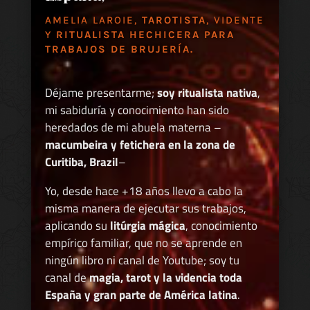
AMELIA LAROIE,
TAROTISTA
, VIDENTE
Y
RITUALISTA HECHICERA PARA
TRABAJOS DE BRUJERÍA.
Déjame presentarme;
soy ritualista nativa
,
mi sabiduría y conocimiento han sido
heredados de mi abuela materna –
macumbeira y fetichera en la zona de
Curitiba, Brazil
–
Yo, desde hace +18 años llevo a cabo la
misma manera de ejecutar sus trabajos,
aplicando su
litúrgia mágica
, conocimiento
empírico familiar, que no se aprende en
ningún libro ni canal de Youtube; soy tu
canal de
magia, tarot y la videncia toda
España y gran parte de América latina
.