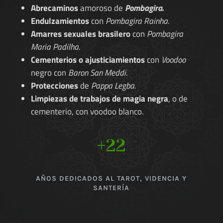
Abrecaminos
amoroso de
Pombagira.
Endulzamientos
con
Pombagira Rainha.
Amarres sexuales brasilero
con
Pombagira
Maria Padilha.
Cementerios o ajusticiamientos
con
Voodoo
negro con
Baron San Meddi.
Protecciones
de
Pappa Legba.
Limpiezas de trabajos de magia negra
, o de
cementerio, con voodoo blanco.
+22
AÑOS DEDICADOS AL TAROT, VIDENCIA Y
SANTERÍA