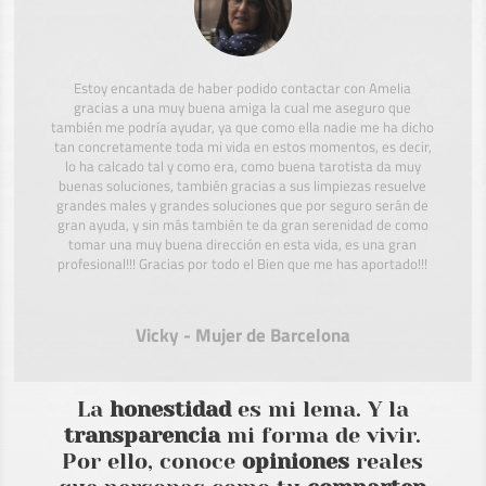
Estoy encantada de haber podido contactar con Amelia
gracias a una muy buena amiga la cual me aseguro que
también me podría ayudar, ya que como ella nadie me ha dicho
tan concretamente toda mi vida en estos momentos, es decir,
lo ha calcado tal y como era, como buena tarotista da muy
buenas soluciones, también gracias a sus limpiezas resuelve
grandes males y grandes soluciones que por seguro serán de
gran ayuda, y sin más también te da gran serenidad de como
tomar una muy buena dirección en esta vida, es una gran
profesional!!! Gracias por todo el Bien que me has aportado!!!
Vicky - Mujer de Barcelona
La
honestidad
es mi lema. Y la
transparencia
mi forma de vivir.
Por ello, conoce
opiniones
reales