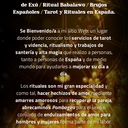
de Exú
/
Ritual Babalawo
/
Brujos
Españoles
/
Tarot y Rituales en España.
Se Bienvenido/a
a mi sitio Web; un lugar
donde poder conocer los
servicios de tarot
y videncia, ritualismo y trabajos de
santería y alta magia
que realizo a personas,
tanto a personas de
España
y de medio
mundo para ayudarles a
mejorar su día a
día
.
Los
rituales son mi gran especialidad
y
como tal,
hacer hechizos de amor
mediante
amarres amorosos
para
recuperar la pareja
,
abrecaminos
Pombagira
para el sexo o
conjuros de
endulzamientos de amor para
hombres y mujeres
forma parte de mi labor.