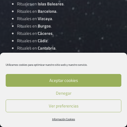
Rituales en
Islas Baleares
.
Rituales en
Barcelona
.
Rituales en
Vizcaya
.
Rituales en
Burgos
.
Rituales en
Cáceres
.
Rituales en
Cádiz
.
Rituales en
Cantabria
.
Rituales en
Castellón
.
Rituales en
Ciudad Real
.
Utilizamos cookies para optimizar nuestro sitio web y nuestro servicio.
Rituales en
Córdoba
.
Aceptar cookies
Rituales en
A Coruña
.
Denegar
Rituales en
Cuenca
.
Rituales en
Gipuzkoa
.
Ver preferencias
Rituales en
Girona
.
Rituales en
Granada
.
Información Cookies