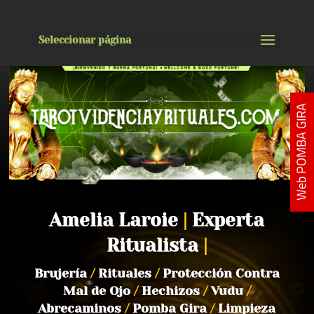
Seleccionar página
Web POMBA GIRA
Amelia Laroie
|
Experta
Ritualista
|
Brujería
/
Rituales
/
Protección Contra
Mal de Ojo
/
Hechizos
/
Vudu
/
Abrecaminos
/
Pomba Gira
/
Limpieza