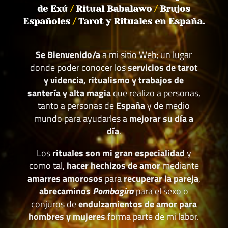
de Exú
/
Ritual Babalawo
/
Brujos
Españoles
/
Tarot y Rituales en España.
Se Bienvenido/a
a mi sitio Web; un lugar
donde poder conocer los
servicios de tarot
y videncia, ritualismo y trabajos de
santería y alta magia
que realizo a personas,
tanto a personas de
España
y de medio
mundo para ayudarles a
mejorar su día a
día
.
Los
rituales son mi gran especialidad
y
como tal,
hacer hechizos de amor
mediante
amarres amorosos
para
recuperar la pareja
,
abrecaminos
Pombagira
para el sexo o
conjuros de
endulzamientos de amor para
hombres y mujeres
forma parte de mi labor.