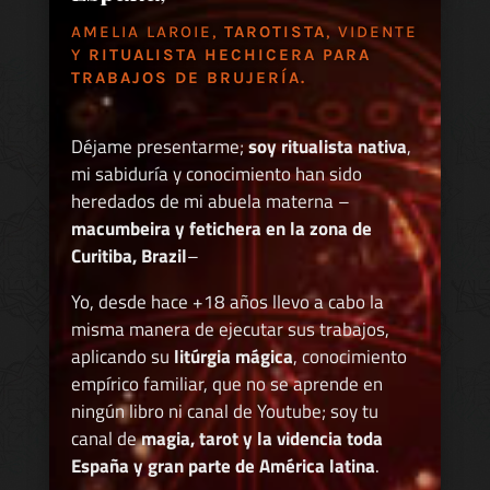
AMELIA LAROIE,
TAROTISTA
, VIDENTE
Y
RITUALISTA HECHICERA PARA
TRABAJOS DE BRUJERÍA.
Déjame presentarme;
soy ritualista nativa
,
mi sabiduría y conocimiento han sido
heredados de mi abuela materna –
macumbeira y fetichera en la zona de
Curitiba, Brazil
–
Yo, desde hace +18 años llevo a cabo la
misma manera de ejecutar sus trabajos,
aplicando su
litúrgia mágica
, conocimiento
empírico familiar, que no se aprende en
ningún libro ni canal de Youtube; soy tu
canal de
magia, tarot y la videncia toda
España y gran parte de América latina
.