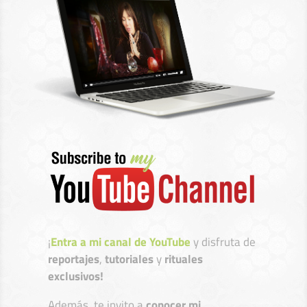
¡
Entra a mi canal de YouTube
y disfruta de
reportajes
,
tutoriales
y
rituales
exclusivos!
Además, te invito a
conocer mi