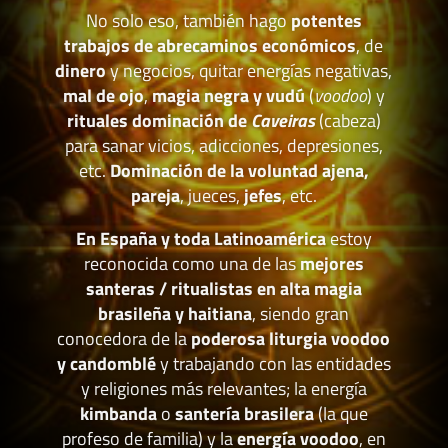
No solo eso, también hago
potentes
trabajos de abrecaminos económicos
, de
dinero
y negocios, quitar energías negativas,
mal de ojo
,
magia negra y vudú
(
voodoo
) y
rituales dominación de
Caveiras
(cabeza)
para sanar vicios, adicciones, depresiones,
etc.
Dominación de la voluntad ajena,
pareja
, jueces,
jefes
, etc.
En España y toda Latinoamérica
estoy
reconocida como una de las
mejores
santeras / ritualistas en alta magia
brasileña y haitiana
, siendo gran
conocedora de la
poderosa liturgia voodoo
y candomblé
y trabajando con las entidades
y religiones más relevantes; la energía
kimbanda
o
santería brasilera
(la que
profeso de familia) y la
energía voodoo
, en