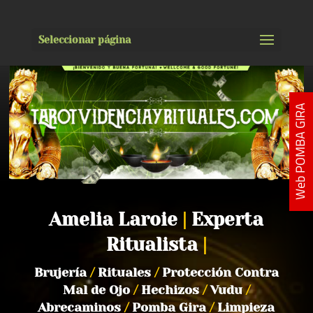
Seleccionar página
Web POMBA GIRA
Amelia Laroie
|
Experta
Ritualista
|
Brujería
/
Rituales
/
Protección Contra
Mal de Ojo
/
Hechizos
/
Vudu
/
Abrecaminos
/
Pomba Gira
/
Limpieza