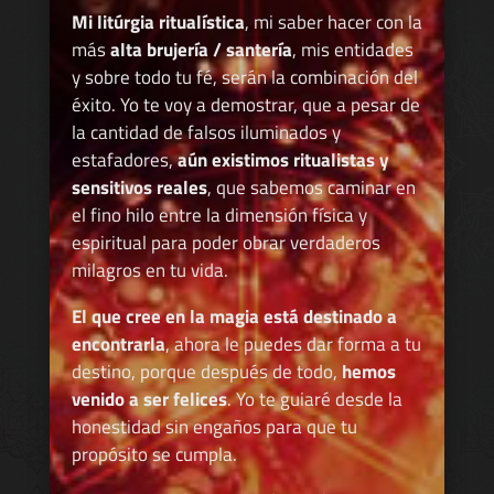
Mi litúrgia ritualística
, mi saber hacer con la
más
alta brujería / santería
, mis entidades
y sobre todo tu fé, serán la combinación del
éxito. Yo te voy a demostrar, que a pesar de
la cantidad de falsos iluminados y
estafadores,
aún existimos ritualistas y
sensitivos reales
, que sabemos caminar en
el fino hilo entre la dimensión física y
espiritual para poder obrar verdaderos
milagros en tu vida.
El que cree en la magia está destinado a
encontrarla
, ahora le puedes dar forma a tu
destino, porque después de todo,
hemos
venido a ser felices
. Yo te guiaré desde la
honestidad sin engaños para que tu
propósito se cumpla.