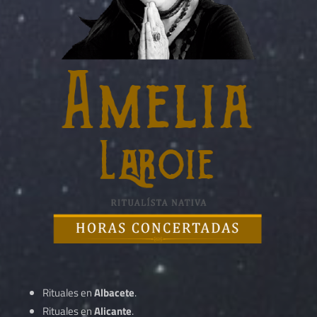
Rituales en
Albacete
.
Rituales en
Alicante
.