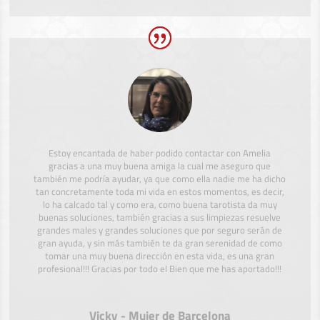
Estoy encantada de haber podido contactar con Amelia
gracias a una muy buena amiga la cual me aseguro que
también me podría ayudar, ya que como ella nadie me ha dicho
tan concretamente toda mi vida en estos momentos, es decir,
lo ha calcado tal y como era, como buena tarotista da muy
buenas soluciones, también gracias a sus limpiezas resuelve
grandes males y grandes soluciones que por seguro serán de
gran ayuda, y sin más también te da gran serenidad de como
tomar una muy buena dirección en esta vida, es una gran
profesional!!! Gracias por todo el Bien que me has aportado!!!
Vicky - Mujer de Barcelona