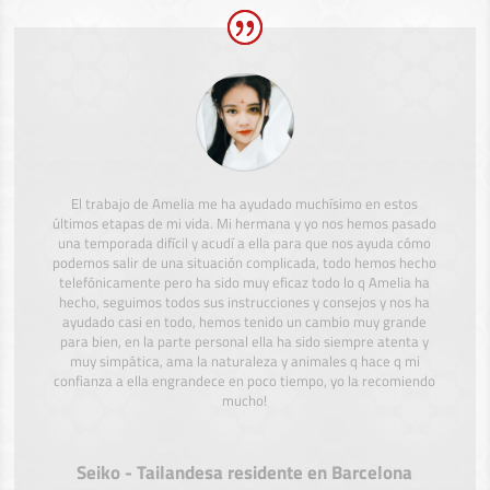
El trabajo de Amelia me ha ayudado muchísimo en estos
últimos etapas de mi vida. Mi hermana y yo nos hemos pasado
una temporada difícil y acudí a ella para que nos ayuda cómo
podemos salir de una situación complicada, todo hemos hecho
telefónicamente pero ha sido muy eficaz todo lo q Amelia ha
hecho, seguimos todos sus instrucciones y consejos y nos ha
ayudado casi en todo, hemos tenido un cambio muy grande
para bien, en la parte personal ella ha sido siempre atenta y
muy simpática, ama la naturaleza y animales q hace q mi
confianza a ella engrandece en poco tiempo, yo la recomiendo
mucho!
Seiko - Tailandesa residente en Barcelona