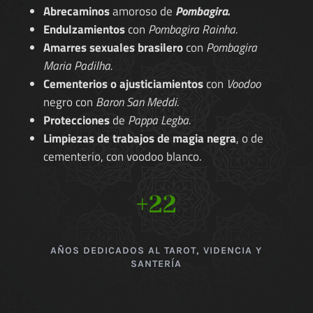
Abrecaminos
amoroso de
Pombagira.
Endulzamientos
con
Pombagira Rainha.
Amarres sexuales brasilero
con
Pombagira
Maria Padilha.
Cementerios o ajusticiamientos
con
Voodoo
negro con
Baron San Meddi.
Protecciones
de
Pappa Legba.
Limpiezas de trabajos de magia negra
, o de
cementerio, con voodoo blanco.
+22
AÑOS DEDICADOS AL TAROT, VIDENCIA Y
SANTERÍA