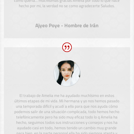
como quería… muchísimas gracias Amelia por todo lo que hace
hecho por mi, la verdad no se como agradecerte Saludos.
Ajyeo Poye - Hombre de Irán
El trabajo de Amelia me ha ayudado muchísimo en estos
últimos etapas de mi vida. Mi hermana y yo nos hemos pasado
una temporada difícil y acudí a ella para que nos ayuda cómo
podemos salir de una situación complicada, todo hemos hecho
telefónicamente pero ha sido muy eficaz todo lo q Amelia ha
hecho, seguimos todos sus instrucciones y consejos y nos ha
ayudado casi en todo, hemos tenido un cambio muy grande
para bien, en la parte personal ella ha sido siempre atenta y