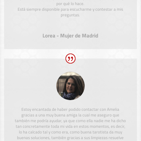
por qué lo hace.
Está siempre disponible para escucharme y contestar a mis
preguntas.
Lorea - Mujer de Madrid
Estoy encantada de haber podido contactar con Amelia
gracias a una muy buena amiga la cual me aseguro que
también me podría ayudar, ya que como ella nadie me ha dicho
tan concretamente toda mi vida en estos momentos, es decir,
lo ha calcado tal y como era, como buena tarotista da muy
buenas soluciones, también gracias a sus limpiezas resuelve