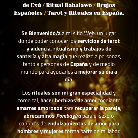
de Exú
/
Ritual Babalawo
/
Brujos
Españoles
/
Tarot y Rituales en España.
Se Bienvenido/a
a mi sitio Web; un lugar
donde poder conocer los
servicios de tarot
y videncia, ritualismo y trabajos de
santería y alta magia
que realizo a personas,
tanto a personas de
España
y de medio
mundo para ayudarles a
mejorar su día a
día
.
Los
rituales son mi gran especialidad
y
como tal,
hacer hechizos de amor
mediante
amarres amorosos
para
recuperar la pareja
,
abrecaminos
Pombagira
para el sexo o
conjuros de
endulzamientos de amor para
hombres y mujeres
forma parte de mi labor.