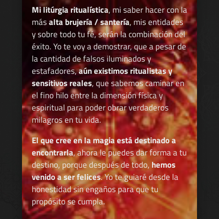
Mi litúrgia ritualística
, mi saber hacer con la
más
alta brujería / santería
, mis entidades
y sobre todo tu fé, serán la combinación del
éxito. Yo te voy a demostrar, que a pesar de
la cantidad de falsos iluminados y
estafadores,
aún existimos ritualistas y
sensitivos reales
, que sabemos caminar en
el fino hilo entre la dimensión física y
espiritual para poder obrar verdaderos
milagros en tu vida.
El que cree en la magia está destinado a
encontrarla
, ahora le puedes dar forma a tu
destino, porque después de todo,
hemos
venido a ser felices
. Yo te guiaré desde la
honestidad sin engaños para que tu
propósito se cumpla.