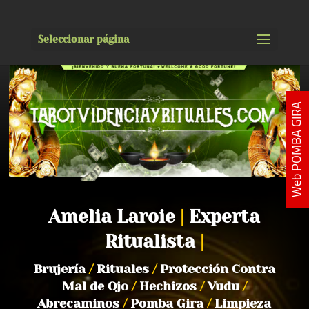
Seleccionar página
Web POMBA GIRA
Amelia Laroie
|
Experta
Ritualista
|
Brujería
/
Rituales
/
Protección Contra
Mal de Ojo
/
Hechizos
/
Vudu
/
Abrecaminos
/
Pomba Gira
/
Limpieza