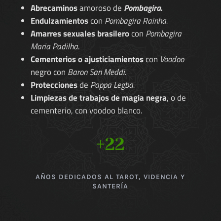
Abrecaminos
amoroso de
Pombagira.
Endulzamientos
con
Pombagira Rainha.
Amarres sexuales brasilero
con
Pombagira
Maria Padilha.
Cementerios o ajusticiamientos
con
Voodoo
negro con
Baron San Meddi.
Protecciones
de
Pappa Legba.
Limpiezas de trabajos de magia negra
, o de
cementerio, con voodoo blanco.
+22
AÑOS DEDICADOS AL TAROT, VIDENCIA Y
SANTERÍA