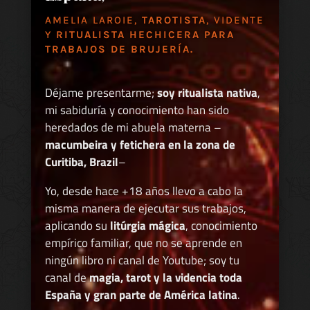
AMELIA LAROIE,
TAROTISTA
, VIDENTE
Y
RITUALISTA HECHICERA PARA
TRABAJOS DE BRUJERÍA.
Déjame presentarme;
soy ritualista nativa
,
mi sabiduría y conocimiento han sido
heredados de mi abuela materna –
macumbeira y fetichera en la zona de
Curitiba, Brazil
–
Yo, desde hace +18 años llevo a cabo la
misma manera de ejecutar sus trabajos,
aplicando su
litúrgia mágica
, conocimiento
empírico familiar, que no se aprende en
ningún libro ni canal de Youtube; soy tu
canal de
magia, tarot y la videncia toda
España y gran parte de América latina
.