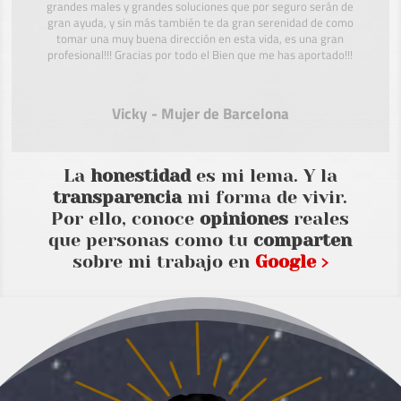
grandes males y grandes soluciones que por seguro serán de
gran ayuda, y sin más también te da gran serenidad de como
tomar una muy buena dirección en esta vida, es una gran
profesional!!! Gracias por todo el Bien que me has aportado!!!
Vicky - Mujer de Barcelona
La
honestidad
es mi lema. Y la
transparencia
mi forma de vivir.
Por ello, conoce
opiniones
reales
que personas como tu
comparten
sobre mi trabajo en
Google ›