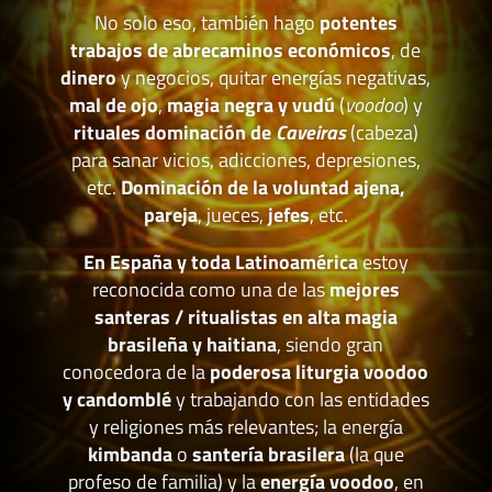
No solo eso, también hago
potentes
trabajos de abrecaminos económicos
, de
dinero
y negocios, quitar energías negativas,
mal de ojo
,
magia negra y vudú
(
voodoo
) y
rituales dominación de
Caveiras
(cabeza)
para sanar vicios, adicciones, depresiones,
etc.
Dominación de la voluntad ajena,
pareja
, jueces,
jefes
, etc.
En España y toda Latinoamérica
estoy
reconocida como una de las
mejores
santeras / ritualistas en alta magia
brasileña y haitiana
, siendo gran
conocedora de la
poderosa liturgia voodoo
y candomblé
y trabajando con las entidades
y religiones más relevantes; la energía
kimbanda
o
santería brasilera
(la que
profeso de familia) y la
energía voodoo
, en