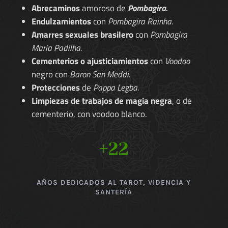
Abrecaminos
amoroso de
Pombagira.
Endulzamientos
con
Pombagira Rainha.
Amarres sexuales brasilero
con
Pombagira
Maria Padilha.
Cementerios o ajusticiamientos
con
Voodoo
negro con
Baron San Meddi.
Protecciones
de
Pappa Legba.
Limpiezas de trabajos de magia negra
, o de
cementerio, con voodoo blanco.
+22
AÑOS DEDICADOS AL TAROT, VIDENCIA Y
SANTERÍA