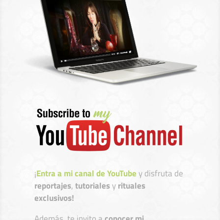
¡
Entra a mi canal de YouTube
y disfruta de
reportajes
,
tutoriales
y
rituales
exclusivos!
Además, te invito a
conocer mi