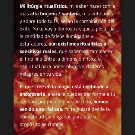
Mi litúrgia ritualística
, mi saber hacer con la
más
alta brujería / santería
, mis entidades
y sobre todo tu fé, serán la combinación del
éxito. Yo te voy a demostrar, que a pesar de
la cantidad de falsos iluminados y
estafadores,
aún existimos ritualistas y
sensitivos reales
, que sabemos caminar en
el fino hilo entre la dimensión física y
espiritual para poder obrar verdaderos
milagros en tu vida.
El que cree en la magia está destinado a
encontrarla
, ahora le puedes dar forma a tu
destino, porque después de todo,
hemos
venido a ser felices
. Yo te guiaré desde la
honestidad sin engaños para que tu
propósito se cumpla.