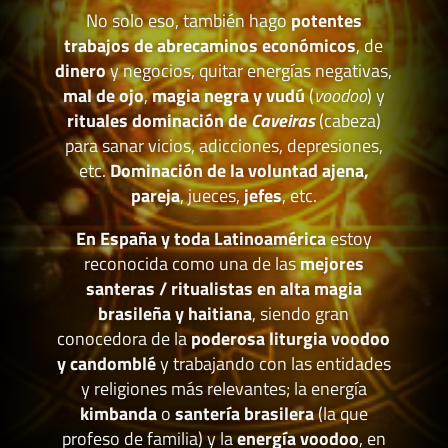
No solo eso, también hago
potentes
trabajos de abrecaminos económicos
, de
dinero
y negocios, quitar energías negativas,
mal de ojo
,
magia negra y vudú
(
voodoo
) y
rituales dominación de
Caveiras
(cabeza)
para sanar vicios, adicciones, depresiones,
etc.
Dominación de la voluntad ajena,
pareja
, jueces,
jefes
, etc.
En España y toda Latinoamérica
estoy
reconocida como una de las
mejores
santeras / ritualistas en alta magia
brasileña y haitiana
, siendo gran
conocedora de la
poderosa liturgia voodoo
y candomblé
y trabajando con las entidades
y religiones más relevantes; la energía
kimbanda
o
santería brasilera
(la que
profeso de familia) y la
energía voodoo
, en