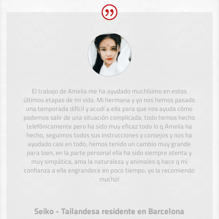
El trabajo de Amelia me ha ayudado muchísimo en estos
últimos etapas de mi vida. Mi hermana y yo nos hemos pasado
una temporada difícil y acudí a ella para que nos ayuda cómo
podemos salir de una situación complicada, todo hemos hecho
telefónicamente pero ha sido muy eficaz todo lo q Amelia ha
hecho, seguimos todos sus instrucciones y consejos y nos ha
ayudado casi en todo, hemos tenido un cambio muy grande
para bien, en la parte personal ella ha sido siempre atenta y
muy simpática, ama la naturaleza y animales q hace q mi
confianza a ella engrandece en poco tiempo, yo la recomiendo
mucho!
Seiko - Tailandesa residente en Barcelona