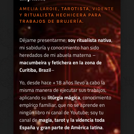
AMELIA LAROIE,
TAROTISTA
, VIDENTE
Y
RITUALISTA HECHICERA PARA
TRABAJOS DE BRUJERÍA.
Déjame presentarme;
soy ritualista nativa
,
mi sabiduría y conocimiento han sido
heredados de mi abuela materna –
macumbeira y fetichera en la zona de
Curitiba, Brazil
–
Yo, desde hace +18 años llevo a cabo la
misma manera de ejecutar sus trabajos,
aplicando su
litúrgia mágica
, conocimiento
empírico familiar, que no se aprende en
ningún libro ni canal de Youtube; soy tu
canal de
magia, tarot y la videncia toda
España y gran parte de América latina
.