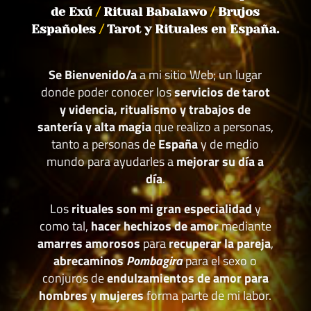
de Exú
/
Ritual Babalawo
/
Brujos
Españoles
/
Tarot y Rituales en España.
Se Bienvenido/a
a mi sitio Web; un lugar
donde poder conocer los
servicios de tarot
y videncia, ritualismo y trabajos de
santería y alta magia
que realizo a personas,
tanto a personas de
España
y de medio
mundo para ayudarles a
mejorar su día a
día
.
Los
rituales son mi gran especialidad
y
como tal,
hacer hechizos de amor
mediante
amarres amorosos
para
recuperar la pareja
,
abrecaminos
Pombagira
para el sexo o
conjuros de
endulzamientos de amor para
hombres y mujeres
forma parte de mi labor.