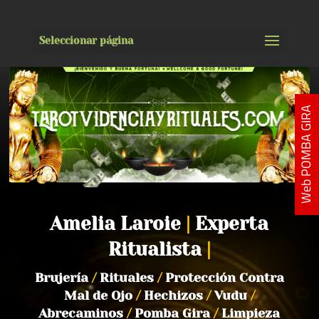
Seleccionar página
Web POMBA GIRA
Amelia Laroie
|
Experta
Ritualista
|
Brujería
/
Rituales
/
Protección Contra
Mal de Ojo
/
Hechizos
/
Vudu
/
Abrecaminos
/
Pomba Gira
/
Limpieza