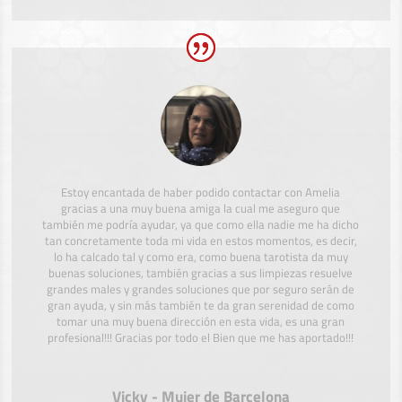
Estoy encantada de haber podido contactar con Amelia
gracias a una muy buena amiga la cual me aseguro que
también me podría ayudar, ya que como ella nadie me ha dicho
tan concretamente toda mi vida en estos momentos, es decir,
lo ha calcado tal y como era, como buena tarotista da muy
buenas soluciones, también gracias a sus limpiezas resuelve
grandes males y grandes soluciones que por seguro serán de
gran ayuda, y sin más también te da gran serenidad de como
tomar una muy buena dirección en esta vida, es una gran
profesional!!! Gracias por todo el Bien que me has aportado!!!
Vicky - Mujer de Barcelona