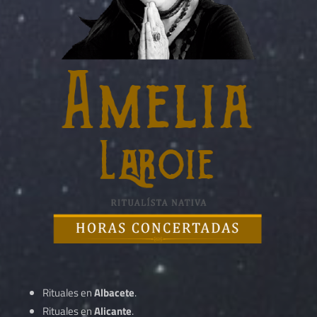
Rituales en
Albacete
.
Rituales en
Alicante
.