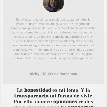
Estoy encantada de haber podido contactar con Amelia
gracias a una muy buena amiga la cual me aseguro que
también me podría ayudar, ya que como ella nadie me ha dicho
tan concretamente toda mi vida en estos momentos, es decir,
lo ha calcado tal y como era, como buena tarotista da muy
buenas soluciones, también gracias a sus limpiezas resuelve
grandes males y grandes soluciones que por seguro serán de
gran ayuda, y sin más también te da gran serenidad de como
tomar una muy buena dirección en esta vida, es una gran
profesional!!! Gracias por todo el Bien que me has aportado!!!
Vicky - Mujer de Barcelona
La
honestidad
es mi lema. Y la
transparencia
mi forma de vivir.
Por ello, conoce
opiniones
reales