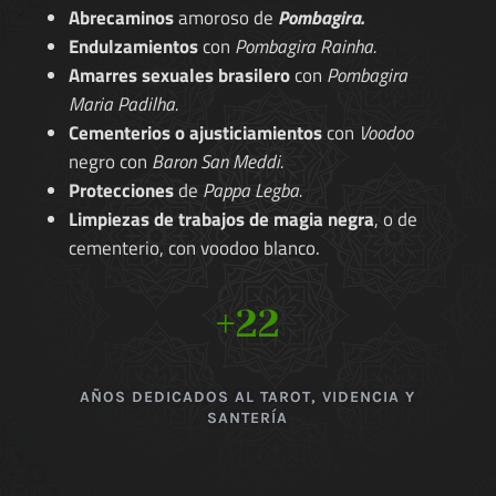
Abrecaminos
amoroso de
Pombagira.
Endulzamientos
con
Pombagira Rainha.
Amarres sexuales brasilero
con
Pombagira
Maria Padilha.
Cementerios o ajusticiamientos
con
Voodoo
negro con
Baron San Meddi.
Protecciones
de
Pappa Legba.
Limpiezas de trabajos de magia negra
, o de
cementerio, con voodoo blanco.
+22
AÑOS DEDICADOS AL TAROT, VIDENCIA Y
SANTERÍA