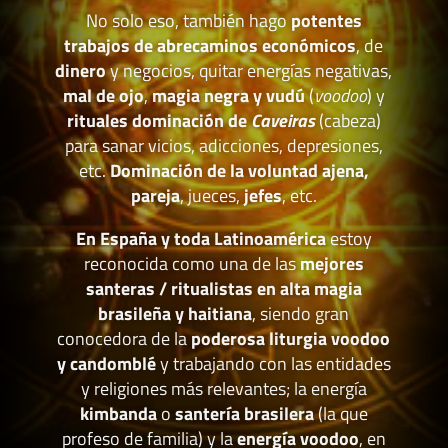
No solo eso, también hago
potentes
trabajos de abrecaminos económicos
, de
dinero
y negocios, quitar energías negativas,
mal de ojo
,
magia negra y vudú
(
voodoo
) y
rituales dominación de
Caveiras
(cabeza)
para sanar vicios, adicciones, depresiones,
etc.
Dominación de la voluntad ajena,
pareja
, jueces,
jefes
, etc.
En España y toda Latinoamérica
estoy
reconocida como una de las
mejores
santeras / ritualistas en alta magia
brasileña y haitiana
, siendo gran
conocedora de la
poderosa liturgia voodoo
y candomblé
y trabajando con las entidades
y religiones más relevantes; la energía
kimbanda
o
santería brasilera
(la que
profeso de familia) y la
energía voodoo
, en