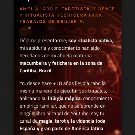
AMELIA LAROIE,
TAROTISTA
, VIDENTE
Y
RITUALISTA HECHICERA PARA
TRABAJOS DE BRUJERÍA.
Déjame presentarme;
soy ritualista nativa
,
mi sabiduría y conocimiento han sido
heredados de mi abuela materna –
macumbeira y fetichera en la zona de
Curitiba, Brazil
–
Yo, desde hace +18 años llevo a cabo la
misma manera de ejecutar sus trabajos,
aplicando su
litúrgia mágica
, conocimiento
empírico familiar, que no se aprende en
ningún libro ni canal de Youtube; soy tu
canal de
magia, tarot y la videncia toda
España y gran parte de América latina
.