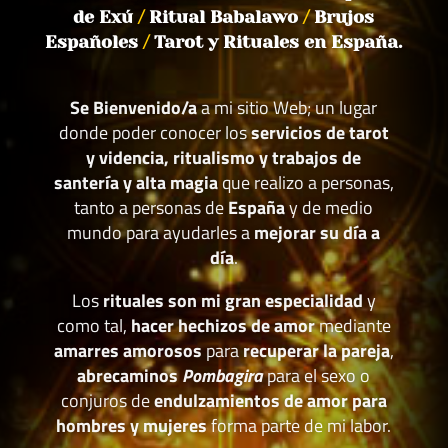
de Exú
/
Ritual Babalawo
/
Brujos
Españoles
/
Tarot y Rituales en España.
Se Bienvenido/a
a mi sitio Web; un lugar
donde poder conocer los
servicios de tarot
y videncia, ritualismo y trabajos de
santería y alta magia
que realizo a personas,
tanto a personas de
España
y de medio
mundo para ayudarles a
mejorar su día a
día
.
Los
rituales son mi gran especialidad
y
como tal,
hacer hechizos de amor
mediante
amarres amorosos
para
recuperar la pareja
,
abrecaminos
Pombagira
para el sexo o
conjuros de
endulzamientos de amor para
hombres y mujeres
forma parte de mi labor.