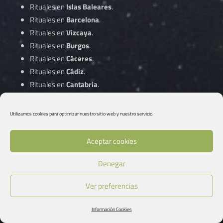
Rituales en
Islas Baleares
.
Rituales en
Barcelona
.
Rituales en
Vizcaya
.
Rituales en
Burgos
.
Rituales en
Cáceres
.
Rituales en
Cádiz
.
Rituales en
Cantabria
.
Rituales en
Castellón
.
Rituales en
Ciudad Real
.
Utilizamos cookies para optimizar nuestro sitio web y nuestro servicio.
Rituales en
Córdoba
.
Aceptar cookies
Rituales en
A Coruña
.
Denegar
Rituales en
Cuenca
.
Rituales en
Gipuzkoa
.
Ver preferencias
Rituales en
Girona
.
Rituales en
Granada
.
Información Cookies