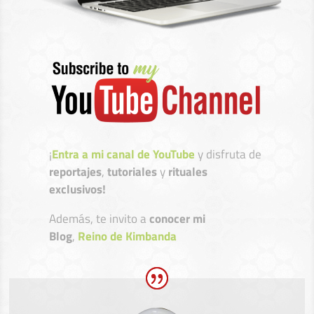
¡
Entra a mi canal de YouTube
y disfruta de
reportajes
,
tutoriales
y
rituales
exclusivos!
Además, te invito a
conocer mi
Blog
,
Reino de Kimbanda