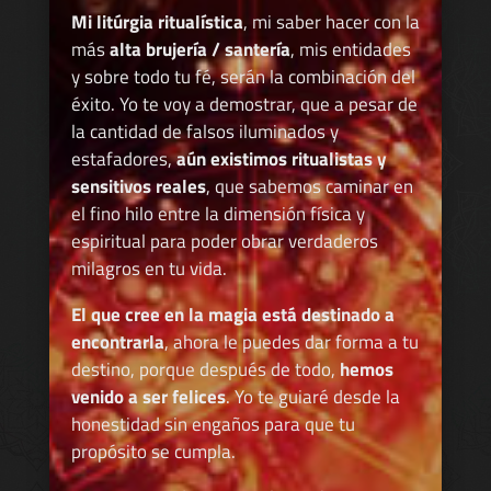
Mi litúrgia ritualística
, mi saber hacer con la
más
alta brujería / santería
, mis entidades
y sobre todo tu fé, serán la combinación del
éxito. Yo te voy a demostrar, que a pesar de
la cantidad de falsos iluminados y
estafadores,
aún existimos ritualistas y
sensitivos reales
, que sabemos caminar en
el fino hilo entre la dimensión física y
espiritual para poder obrar verdaderos
milagros en tu vida.
El que cree en la magia está destinado a
encontrarla
, ahora le puedes dar forma a tu
destino, porque después de todo,
hemos
venido a ser felices
. Yo te guiaré desde la
honestidad sin engaños para que tu
propósito se cumpla.