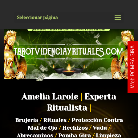
Seleccionar página
Web POMBA GIRA
Amelia Laroie
|
Experta
Ritualista
|
Brujería
/
Rituales
/
Protección Contra
Mal de Ojo
/
Hechizos
/
Vudu
/
Abrecaminos
/
Pomba Gira
/
Limpieza