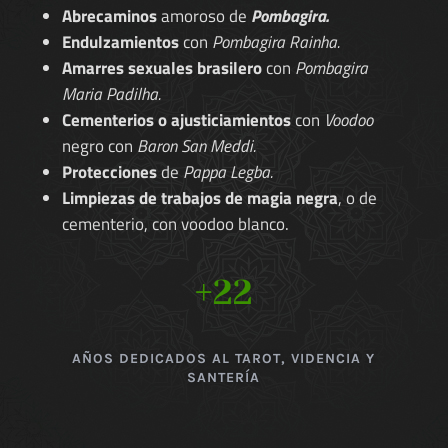
Abrecaminos
amoroso de
Pombagira.
Endulzamientos
con
Pombagira Rainha.
Amarres sexuales brasilero
con
Pombagira
Maria Padilha.
Cementerios o ajusticiamientos
con
Voodoo
negro con
Baron San Meddi.
Protecciones
de
Pappa Legba.
Limpiezas de trabajos de magia negra
, o de
cementerio, con voodoo blanco.
+22
AÑOS DEDICADOS AL TAROT, VIDENCIA Y
SANTERÍA