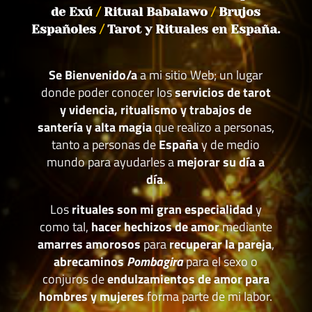
de Exú
/
Ritual Babalawo
/
Brujos
Españoles
/
Tarot y Rituales en España.
Se Bienvenido/a
a mi sitio Web; un lugar
donde poder conocer los
servicios de tarot
y videncia, ritualismo y trabajos de
santería y alta magia
que realizo a personas,
tanto a personas de
España
y de medio
mundo para ayudarles a
mejorar su día a
día
.
Los
rituales son mi gran especialidad
y
como tal,
hacer hechizos de amor
mediante
amarres amorosos
para
recuperar la pareja
,
abrecaminos
Pombagira
para el sexo o
conjuros de
endulzamientos de amor para
hombres y mujeres
forma parte de mi labor.