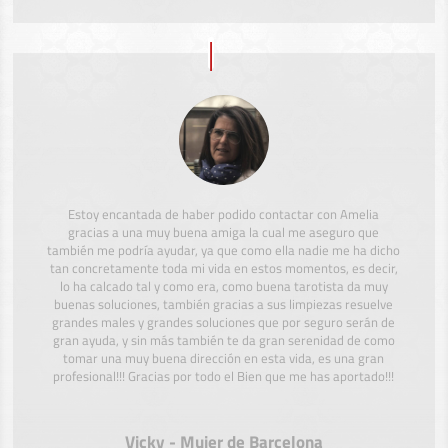
Estoy encantada de haber podido contactar con Amelia
gracias a una muy buena amiga la cual me aseguro que
también me podría ayudar, ya que como ella nadie me ha dicho
tan concretamente toda mi vida en estos momentos, es decir,
lo ha calcado tal y como era, como buena tarotista da muy
buenas soluciones, también gracias a sus limpiezas resuelve
grandes males y grandes soluciones que por seguro serán de
gran ayuda, y sin más también te da gran serenidad de como
tomar una muy buena dirección en esta vida, es una gran
profesional!!! Gracias por todo el Bien que me has aportado!!!
Vicky - Mujer de Barcelona