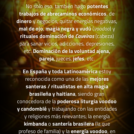
No solo eso, también hago
potentes
trabajos de abrecaminos económicos
, de
dinero
y negocios, quitar energías negativas,
mal de ojo
,
magia negra y vudú
(
voodoo
) y
rituales dominación de
Caveiras
(cabeza)
para sanar vicios, adicciones, depresiones,
etc.
Dominación de la voluntad ajena,
pareja
, jueces,
jefes
, etc.
En España y toda Latinoamérica
estoy
reconocida como una de las
mejores
santeras / ritualistas en alta magia
brasileña y haitiana
, siendo gran
conocedora de la
poderosa liturgia voodoo
y candomblé
y trabajando con las entidades
y religiones más relevantes; la energía
kimbanda
o
santería brasilera
(la que
profeso de familia) y la
energía voodoo
, en