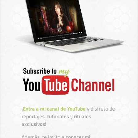
¡
Entra a mi canal de YouTube
y disfruta de
reportajes
,
tutoriales
y
rituales
exclusivos!
Además, te invito a
conocer mi