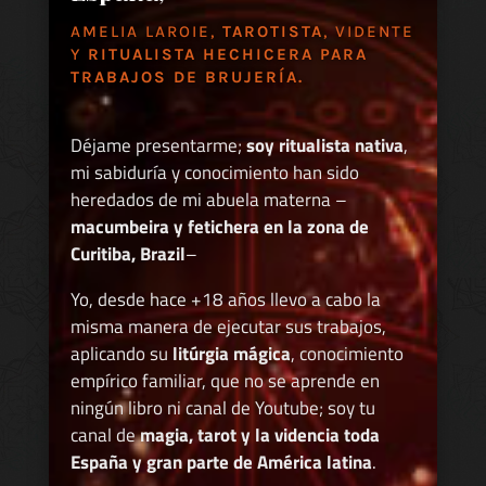
AMELIA LAROIE,
TAROTISTA
, VIDENTE
Y
RITUALISTA HECHICERA PARA
TRABAJOS DE BRUJERÍA.
Déjame presentarme;
soy ritualista nativa
,
mi sabiduría y conocimiento han sido
heredados de mi abuela materna –
macumbeira y fetichera en la zona de
Curitiba, Brazil
–
Yo, desde hace +18 años llevo a cabo la
misma manera de ejecutar sus trabajos,
aplicando su
litúrgia mágica
, conocimiento
empírico familiar, que no se aprende en
ningún libro ni canal de Youtube; soy tu
canal de
magia, tarot y la videncia toda
España y gran parte de América latina
.