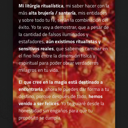
Mi litúrgia ritualística
, mi saber hacer con la
más
alta brujería / santería
, mis entidades
y sobre todo tu fé, serán la combinación del
éxito. Yo te voy a demostrar, que a pesar de
la cantidad de falsos iluminados y
estafadores,
aún existimos ritualistas y
sensitivos reales
, que sabemos caminar en
el fino hilo entre la dimensión física y
espiritual para poder obrar verdaderos
milagros en tu vida.
El que cree en la magia está destinado a
encontrarla
, ahora le puedes dar forma a tu
destino, porque después de todo,
hemos
venido a ser felices
. Yo te guiaré desde la
honestidad sin engaños para que tu
propósito se cumpla.