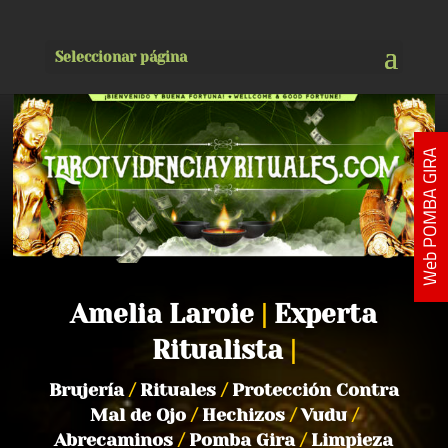
Seleccionar página
Web POMBA GIRA
Amelia Laroie
|
Experta
Ritualista
|
Brujería
/
Rituales
/
Protección Contra
Mal de Ojo
/
Hechizos
/
Vudu
/
Abrecaminos
/
Pomba Gira
/
Limpieza