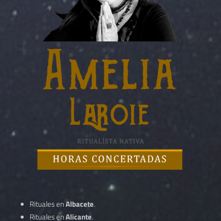
Rituales en
Albacete
.
Rituales en
Alicante
.