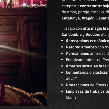
comprar /
contratar trabaj
de amor, pareja, trabajo, 
Catalunya, Aragón, Canaria
Trabajo con
alta magia bra
Candomblé
y
Voodoo
, etc.
Abrecaminos económic
Retorno amoroso
con ma
Abrecaminos
amoroso 
Endulzamientos
con
Pom
Amarres sexuales brasil
Cementerios o ajusticia
Meddi.
Protecciones
de
Pappa L
Limpiezas de trabajos d
blanco.