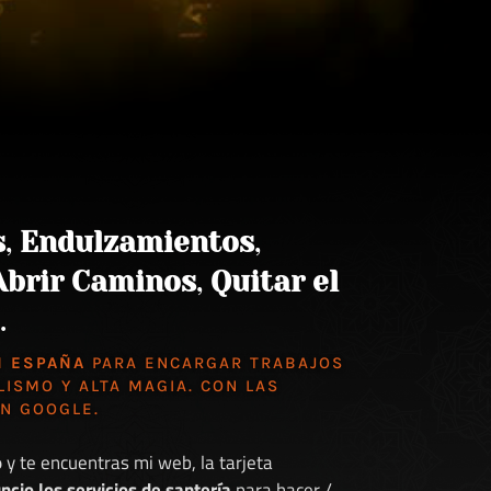
s
,
Endulzamientos
,
Abrir Caminos
,
Quitar el
.
N ESPAÑA
PARA ENCARGAR TRABAJOS
LISMO Y ALTA MAGIA. CON LAS
EN GOOGLE
.
o
y te encuentras mi web, la tarjeta
ncio los servicios de santería
para hacer /