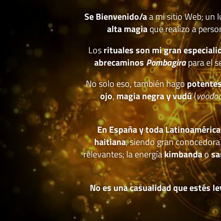
Se Bienvenido/a
a mi sitio Web; un 
alta magia
que realizo a perso
Los
rituales son mi gran especiali
abrecaminos
Pombagira
para el s
No solo eso, también hago
potentes
ojo
,
magia negra y vudú
(
voodo
En España y toda Latinoamérica
haitiana
, siendo gran conocedora
relevantes; la energía
kimbanda
o
sa
No es una casualidad que estés le