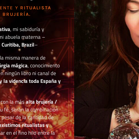
DENTE Y
RITUALISTA
 BRUJERÍA.
ativa
, mi sabiduría y
mi abuela materna –
Curitiba, Brazil
–
o la misma manera de
túrgia mágica
, conocimiento
n ningún libro ni canal de
y la videncia toda España y
r con la más
alta brujería /
tu fé, serán la combinación
a pesar de la cantidad de
existimos ritualistas y
 en el fino hilo entre la