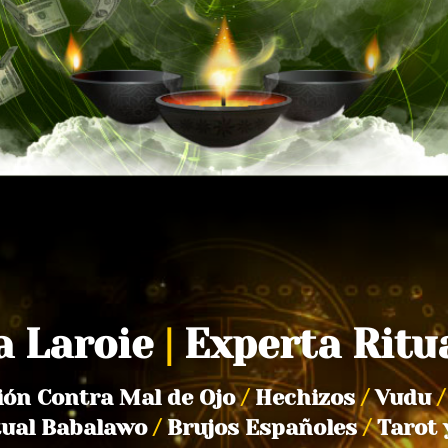
a Laroie
|
Experta Ritu
ión Contra Mal de Ojo
/
Hechizos
/
Vudu
/
tual Babalawo
/
Brujos Españoles
/
Tarot 