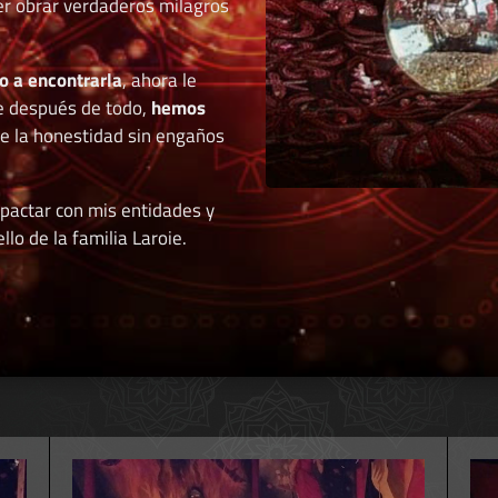
der obrar verdaderos milagros
o a encontrarla
, ahora le
e después de todo,
hemos
de la honestidad sin engaños
 pactar con mis entidades y
llo de la familia Laroie.