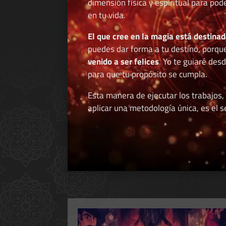
dimensión física y espiritual para po
en tu vida.
El que cree en la magia está destinad
puedes dar forma a tu destino, porqu
venido a ser felices
. Yo te guiaré des
para que tu propósito se cumpla.
Esta manera de ejecutar los trabajos,
aplicar una metodología única, es el se