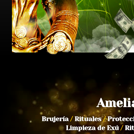
Ameli
Brujería
/
Rituales
/
Protecc
Limpieza de Exú
/
Ri