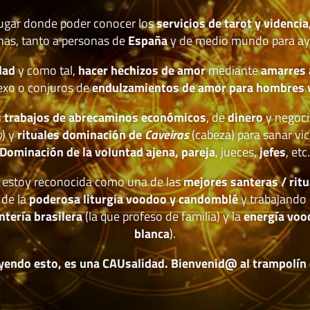
lugar donde poder conocer los
servicios de tarot y videncia
nas, tanto a personas de
España
y de medio mundo para ay
dad
y como tal,
hacer hechizos de amor
mediante
amarres
exo o conjuros de
endulzamientos de amor para hombres 
 trabajos de abrecaminos económicos
, de
dinero
y negoci
o
) y
rituales dominación de
Caveiras
(cabeza) para sanar vic
Dominación de la voluntad ajena, pareja
, jueces,
jefes
, etc
estoy reconocida como una de las
mejores santeras / ritu
 de la
poderosa liturgia voodoo y candomblé
y trabajando 
ntería brasilera
(la que profeso de familia) y la
energía voo
blanca
).
yendo esto, es una CAUsalidad. Bienvenid@ al trampolín de