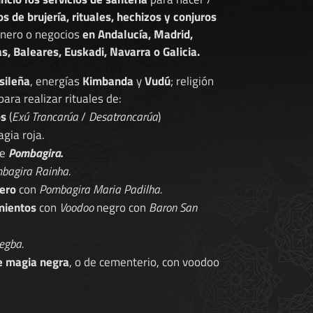
os de brujería, rituales, hechizos y conjuros
dinero o negocios
en Andalucía, Madrid,
s, Baleares, Euskadi, Navarra o Galicia.
sileña
, energías
Kimbanda
y
Vudú
; religión
 para realizar rituales de:
os
(
Exú Trancarúa
/
Desatrancarúa
)
gia roja.
de
Pombagira.
bagira Rainha.
ero
con
Pombagira Maria Padilha.
mientos
con
Voodoo
negro con
Baron San
egba.
e magia negra
, o de cementerio, con voodoo