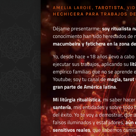
AMELIA LAROIE,
TAROTISTA
, VI
HECHICERA PARA TRABAJOS DE
Déjame presentarme;
soy ritualista n
conocimiento han sido heredados de 
macumbeira y fetichera en la zona de 
Yo, desde hace +18 años llevo a cab
ejecutar sus trabajos, aplicando su
li
empírico familiar, que no se aprende e
Youtube; soy tu canal de
magia, tarot 
gran parte de América latina
.
Mi litúrgia ritualística
, mi saber hace
santería
, mis entidades y sobre todo 
del éxito. Yo te voy a demostrar, que 
falsos iluminados y estafadores,
aún 
sensitivos reales
, que sabemos caminar