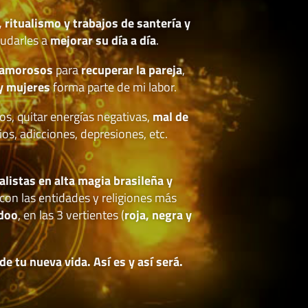
, ritualismo y trabajos de santería y
udarles a
mejorar su día a día
.
 amorosos
para
recuperar la pareja
,
y mujeres
forma parte de mi labor.
os, quitar energías negativas,
mal de
ios, adicciones, depresiones, etc.
.
alistas en alta magia brasileña y
con las entidades y religiones más
doo
, en las 3 vertientes (
roja, negra y
 tu nueva vida. Así es y así será.