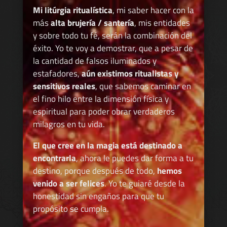
Mi litúrgia ritualística
, mi saber hacer con la
más
alta brujería / santería
, mis entidades
y sobre todo tu fé, serán la combinación del
éxito. Yo te voy a demostrar, que a pesar de
la cantidad de falsos iluminados y
estafadores,
aún existimos ritualistas y
sensitivos reales
, que sabemos caminar en
el fino hilo entre la dimensión física y
espiritual para poder obrar verdaderos
milagros en tu vida.
El que cree en la magia está destinado a
encontrarla
, ahora le puedes dar forma a tu
destino, porque después de todo,
hemos
venido a ser felices
. Yo te guiaré desde la
honestidad sin engaños para que tu
propósito se cumpla.