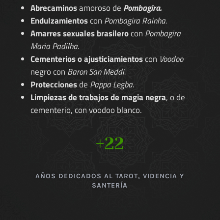
Abrecaminos
amoroso de
Pombagira.
Endulzamientos
con
Pombagira Rainha.
Amarres sexuales brasilero
con
Pombagira
Maria Padilha.
Cementerios o ajusticiamientos
con
Voodoo
negro con
Baron San Meddi.
Protecciones
de
Pappa Legba.
Limpiezas de trabajos de magia negra
, o de
cementerio, con voodoo blanco.
+22
AÑOS DEDICADOS AL TAROT, VIDENCIA Y
SANTERÍA