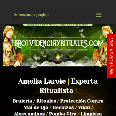
Seleccionar página
Web POMBA GIRA
Amelia Laroie
|
Experta
Ritualista
|
Brujería
/
Rituales
/
Protección Contra
Mal de Ojo
/
Hechizos
/
Vudu
/
Abrecaminos
/
Pomba Gira
/
Limpieza