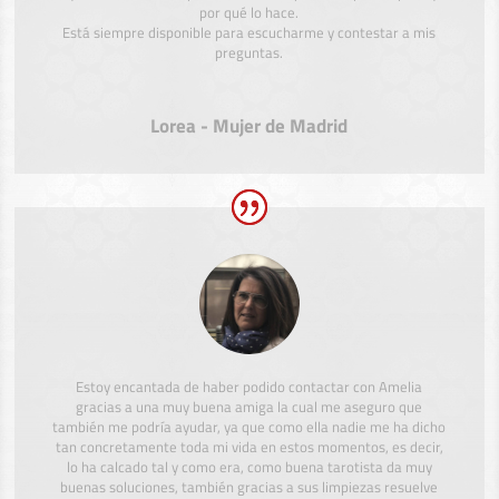
por qué lo hace.
Está siempre disponible para escucharme y contestar a mis
preguntas.
Lorea - Mujer de Madrid
Estoy encantada de haber podido contactar con Amelia
gracias a una muy buena amiga la cual me aseguro que
también me podría ayudar, ya que como ella nadie me ha dicho
tan concretamente toda mi vida en estos momentos, es decir,
lo ha calcado tal y como era, como buena tarotista da muy
buenas soluciones, también gracias a sus limpiezas resuelve