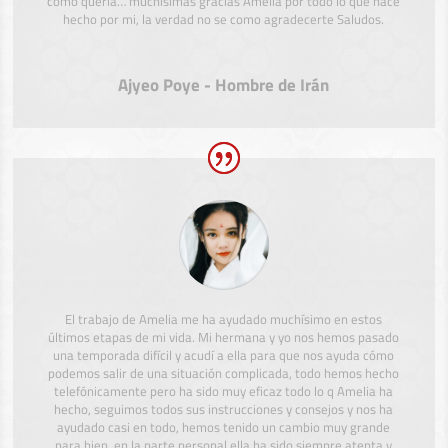
como quería… muchísimas gracias Amelia por todo lo que hace
hecho por mi, la verdad no se como agradecerte Saludos.
Ajyeo Poye - Hombre de Irán
El trabajo de Amelia me ha ayudado muchísimo en estos
últimos etapas de mi vida. Mi hermana y yo nos hemos pasado
una temporada difícil y acudí a ella para que nos ayuda cómo
podemos salir de una situación complicada, todo hemos hecho
telefónicamente pero ha sido muy eficaz todo lo q Amelia ha
hecho, seguimos todos sus instrucciones y consejos y nos ha
ayudado casi en todo, hemos tenido un cambio muy grande
para bien, en la parte personal ella ha sido siempre atenta y