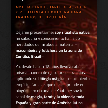
AMELIA LAROIE,
TAROTISTA
, VIDENTE
Y
RITUALISTA HECHICERA PARA
TRABAJOS DE BRUJERÍA.
Déjame presentarme;
soy ritualista nativa
,
mi sabiduría y conocimiento han sido
heredados de mi abuela materna –
macumbeira y fetichera en la zona de
Curitiba, Brazil
–
Yo, desde hace +18 años llevo a cabo la
misma manera de ejecutar sus trabajos,
aplicando su
litúrgia mágica
, conocimiento
empírico familiar, que no se aprende en
ningún libro ni canal de Youtube; soy tu
canal de
magia, tarot y la videncia toda
España y gran parte de América latina
.