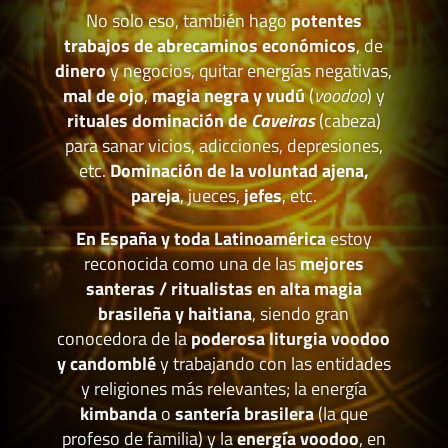
No solo eso, también hago
potentes
trabajos de abrecaminos económicos
, de
dinero
y negocios, quitar energías negativas,
mal de ojo
,
magia negra y vudú
(
voodoo
) y
rituales dominación de
Caveiras
(cabeza)
para sanar vicios, adicciones, depresiones,
etc.
Dominación de la voluntad ajena,
pareja
, jueces,
jefes
, etc.
En España y toda Latinoamérica
estoy
reconocida como una de las
mejores
santeras / ritualistas en alta magia
brasileña y haitiana
, siendo gran
conocedora de la
poderosa liturgia voodoo
y candomblé
y trabajando con las entidades
y religiones más relevantes; la energía
kimbanda
o
santería brasilera
(la que
profeso de familia) y la
energía voodoo
, en