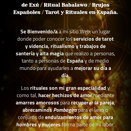
de Exú
/
Ritual Babalawo
/
Brujos
Españoles
/
Tarot y Rituales en España.
Se Bienvenido/a
a mi sitio Web; un lugar
donde poder conocer los
servicios de tarot
y videncia, ritualismo y trabajos de
santería y alta magia
que realizo a personas,
tanto a personas de
España
y de medio
mundo para ayudarles a
mejorar su día a
día
.
Los
rituales son mi gran especialidad
y
como tal,
hacer hechizos de amor
mediante
amarres amorosos
para
recuperar la pareja
,
abrecaminos
Pombagira
para el sexo o
conjuros de
endulzamientos de amor para
hombres y mujeres
forma parte de mi labor.