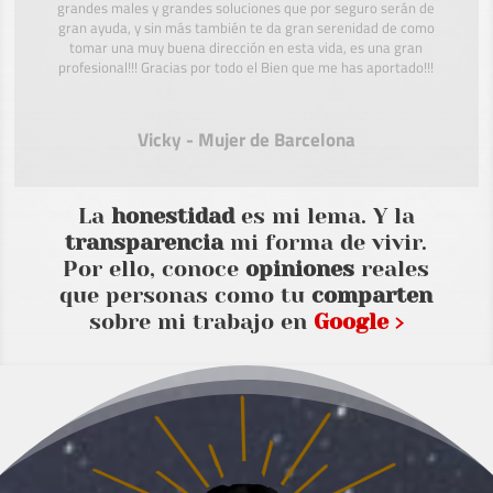
grandes males y grandes soluciones que por seguro serán de
gran ayuda, y sin más también te da gran serenidad de como
tomar una muy buena dirección en esta vida, es una gran
profesional!!! Gracias por todo el Bien que me has aportado!!!
Vicky - Mujer de Barcelona
La
honestidad
es mi lema. Y la
transparencia
mi forma de vivir.
Por ello, conoce
opiniones
reales
que personas como tu
comparten
sobre mi trabajo en
Google ›