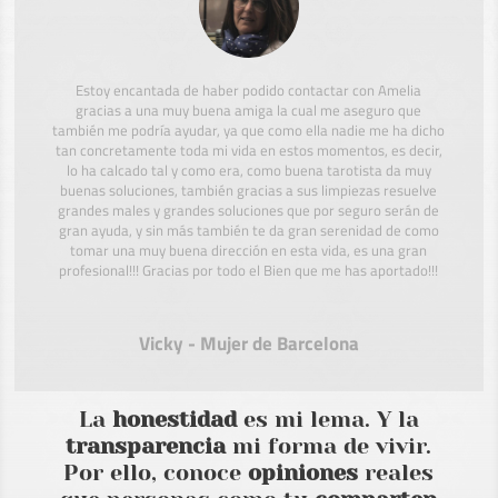
Estoy encantada de haber podido contactar con Amelia
gracias a una muy buena amiga la cual me aseguro que
también me podría ayudar, ya que como ella nadie me ha dicho
tan concretamente toda mi vida en estos momentos, es decir,
lo ha calcado tal y como era, como buena tarotista da muy
buenas soluciones, también gracias a sus limpiezas resuelve
grandes males y grandes soluciones que por seguro serán de
gran ayuda, y sin más también te da gran serenidad de como
tomar una muy buena dirección en esta vida, es una gran
profesional!!! Gracias por todo el Bien que me has aportado!!!
Vicky - Mujer de Barcelona
La
honestidad
es mi lema. Y la
transparencia
mi forma de vivir.
Por ello, conoce
opiniones
reales