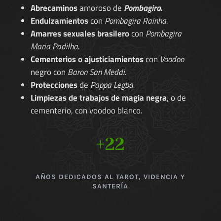
Abrecaminos
amoroso de
Pombagira.
Endulzamientos
con
Pombagira Rainha.
Amarres sexuales brasilero
con
Pombagira
Maria Padilha.
Cementerios o ajusticiamientos
con
Voodoo
negro con
Baron San Meddi.
Protecciones
de
Pappa Legba.
Limpiezas de trabajos de magia negra
, o de
cementerio, con voodoo blanco.
+22
AÑOS DEDICADOS AL TAROT, VIDENCIA Y
SANTERÍA