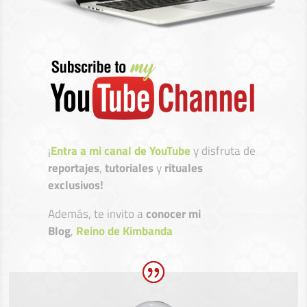
¡
Entra a mi canal de YouTube
y disfruta de
reportajes
,
tutoriales
y
rituales
exclusivos!
Además, te invito a
conocer mi
Blog
,
Reino de Kimbanda