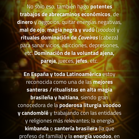
No solo eso, también hago
potentes
trabajos de abrecaminos económicos
, de
dinero
y negocios, quitar energías negativas,
mal de ojo
,
magia negra y vudú
(
voodoo
) y
rituales dominación de
Caveiras
(cabeza)
para sanar vicios, adicciones, depresiones,
etc.
Dominación de la voluntad ajena,
pareja
, jueces,
jefes
, etc.
En España y toda Latinoamérica
estoy
reconocida como una de las
mejores
santeras / ritualistas en alta magia
brasileña y haitiana
, siendo gran
conocedora de la
poderosa liturgia voodoo
y candomblé
y trabajando con las entidades
y religiones más relevantes; la energía
kimbanda
o
santería brasilera
(la que
profeso de familia) y la
energía voodoo
, en