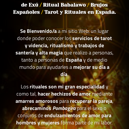
de Exú
/
Ritual Babalawo
/
Brujos
Españoles
/
Tarot y Rituales en España.
Se Bienvenido/a
a mi sitio Web; un lugar
donde poder conocer los
servicios de tarot
y videncia, ritualismo y trabajos de
santería y alta magia
que realizo a personas,
tanto a personas de
España
y de medio
mundo para ayudarles a
mejorar su día a
día
.
Los
rituales son mi gran especialidad
y
como tal,
hacer hechizos de amor
mediante
amarres amorosos
para
recuperar la pareja
,
abrecaminos
Pombagira
para el sexo o
conjuros de
endulzamientos de amor para
hombres y mujeres
forma parte de mi labor.