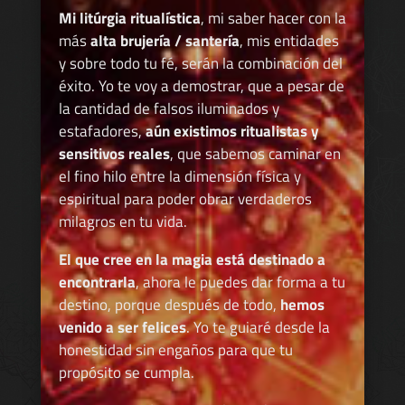
Mi litúrgia ritualística
, mi saber hacer con la
más
alta brujería / santería
, mis entidades
y sobre todo tu fé, serán la combinación del
éxito. Yo te voy a demostrar, que a pesar de
la cantidad de falsos iluminados y
estafadores,
aún existimos ritualistas y
sensitivos reales
, que sabemos caminar en
el fino hilo entre la dimensión física y
espiritual para poder obrar verdaderos
milagros en tu vida.
El que cree en la magia está destinado a
encontrarla
, ahora le puedes dar forma a tu
destino, porque después de todo,
hemos
venido a ser felices
. Yo te guiaré desde la
honestidad sin engaños para que tu
propósito se cumpla.