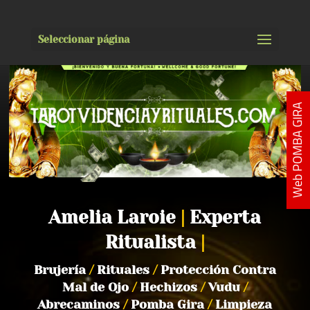
Seleccionar página
Web POMBA GIRA
Amelia Laroie
|
Experta
Ritualista
|
Brujería
/
Rituales
/
Protección Contra
Mal de Ojo
/
Hechizos
/
Vudu
/
Abrecaminos
/
Pomba Gira
/
Limpieza