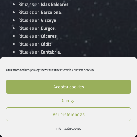
Rituales en
Islas Baleares
.
Rituales en
Barcelona
.
Rituales en
Vizcaya
.
Rituales en
Burgos
.
Rituales en
Cáceres
.
Rituales en
Cádiz
.
Rituales en
Cantabria
.
Rituales en
Castellón
.
Rituales en
Ciudad Real
.
Utilizamos cookies para optimizar nuestro sitio web y nuestro servicio.
Rituales en
Córdoba
.
Aceptar cookies
Rituales en
A Coruña
.
Denegar
Rituales en
Cuenca
.
Rituales en
Gipuzkoa
.
Ver preferencias
Rituales en
Girona
.
Rituales en
Granada
.
Información Cookies